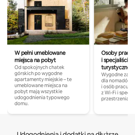
W pełni umeblowane
Osoby pracują
miejsca na pobyt
i specjaliści z
turystycznej
Od spokojnych chatek
górskich po wygodne
Wygodne zakw
apartamenty miejskie – te
dla nomadów 
umeblowane miejsca na
i osób pracując
pobyt mają wszystkie
z Wi-Fi i specja
udogodnienia typowego
przestrzenią do
domu.
Udogodnienia i dodatki na dłuższe