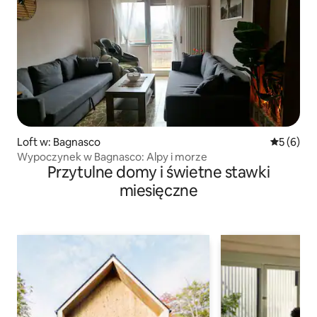
Loft w: Bagnasco
Średnia oc
5 (6)
Wypoczynek w Bagnasco: Alpy i morze
Przytulne domy i świetne stawki
miesięczne