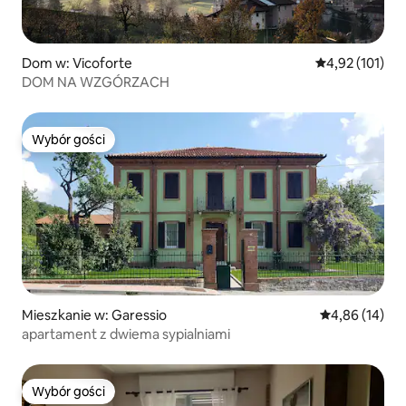
Dom w: Vicoforte
Średnia ocena: 
4,92 (101)
DOM NA WZGÓRZACH
Wybór gości
Wybór gości
Mieszkanie w: Garessio
Średnia ocena:
4,86 (14)
apartament z dwiema sypialniami
Wybór gości
Wybór gości