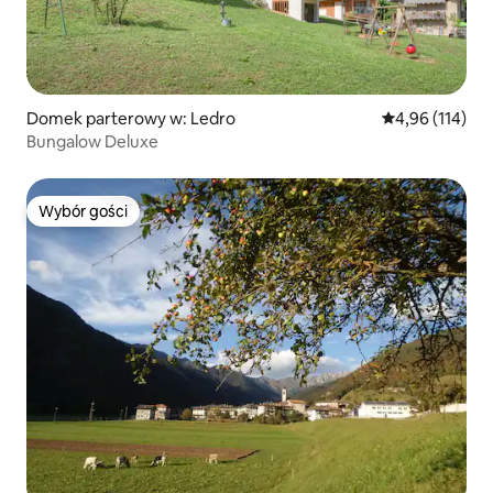
Domek parterowy w: Ledro
Średnia ocena: 
4,96 (114)
Bungalow Deluxe
Wybór gości
Wybór gości