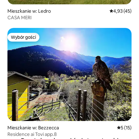
Mieszkanie w: Ledro
Średnia ocena:
4,93 (45)
CASA MERI
Wybór gości
Wybór gości
Mieszkanie w: Bezzecca
Średnia oce
5 (15)
Residence ai Tovi app.8