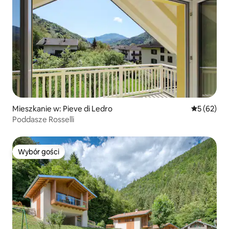
Mieszkanie w: Pieve di Ledro
Średnia oce
5 (62)
Poddasze Rosselli
Wybór gości
Wybór gości