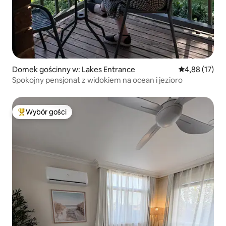
Domek gościnny w: Lakes Entrance
Średnia ocena:
4,88 (17)
Spokojny pensjonat z widokiem na ocean i jezioro
Wybór gości
Najpopularniejsze z kategorii Wybór gości