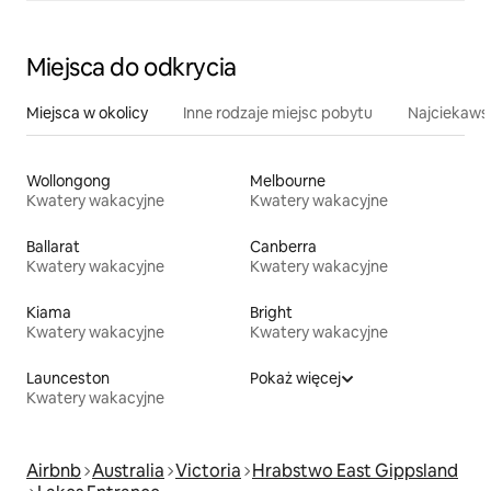
Miejsca do odkrycia
Miejsca w okolicy
Inne rodzaje miejsc pobytu
Najciekawsz
Wollongong
Melbourne
Kwatery wakacyjne
Kwatery wakacyjne
Ballarat
Canberra
Kwatery wakacyjne
Kwatery wakacyjne
Kiama
Bright
Kwatery wakacyjne
Kwatery wakacyjne
Launceston
Pokaż więcej
Kwatery wakacyjne
Airbnb
Australia
Victoria
Hrabstwo East Gippsland