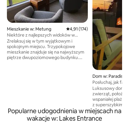
Mieszkanie w: Metung
Średnia ocena: 4,91 na 5, liczba 
4,91 (174)
Niektóre z najlepszych widoków w
Metung
Zrelaksuj się w tym wyjątkowym i
spokojnym miejscu. Trzypokojowe
mieszkanie znajduje się na najwyższym
piętrze dwupoziomowego budynku.
Dostęp na poziomie ulicy, bez schodów.
Od chwili, gdy obudzisz się przy śpiewie
ptaków, aż do wspaniałych zachodów
Dom w: Paradise 
słońca, będziesz pod wrażeniem widoku
Posłuchaj, jak fala
na jezioro King. Metung oferuje
Luksusowy dom prz
różnorodne atrakcje, takie jak pływanie
zwierząt, położo
łódką, wędkowanie, żeglarstwo, spacery
wspaniałej plaży 9
i jazda na rowerze. Lasy państwowe
z superszybkim In
i plaże znajdują się w odległości krótkiej
Popularne udogodnienia w miejscach na
i ładowarką 15 A 
przejażdżki. Wioska Metung znajduje się
elektrycznych. W
wakacje w: Lakes Entrance
w odległości 1,5 km spacerem lub jazdy
kuchnia z urządze
samochodem.
z wbudowanym ek