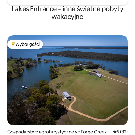
Lakes Entrance – inne świetne pobyty
wakacyjne
Wybór gości
Najpopularniejsze z kategorii Wybór gości
Gospodarstwo agroturystyczne w: Forge Creek
Średnia oce
5 (32)