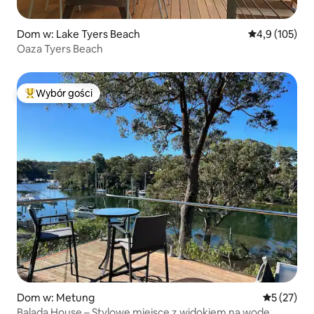
Dom w: Lake Tyers Beach
Średnia ocena:
4,9 (105)
Oaza Tyers Beach
Wybór gości
Najpopularniejsze z kategorii Wybór gości
Dom w: Metung
Średnia oce
5 (27)
Balada House – Stylowe miejsce z widokiem na wodę