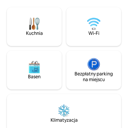
2 nowe łazienki, j
z kamienną wanną
taras z przodu z 
zachód słońca nad
podwórko z paleni
hydromasażem. W 
Kuchnia
Wi-Fi
również kominek n
ogrzeje Cię w chł
noce.
Bezpłatny parking
Basen
na miejscu
Klimatyzacja