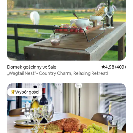
Domek gościnny w: Sale
Średnia ocena: 
4,98 (409)
„Wagtail Nest”- Country Charm, Relaxing Retreat!
Wybór gości
Najpopularniejsze z kategorii Wybór gości