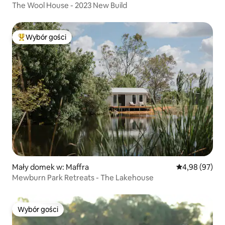
The Wool House - 2023 New Build
Wybór gości
Najpopularniejsze z kategorii Wybór gości
Mały domek w: Maffra
Średnia ocena:
4,98 (97)
Mewburn Park Retreats - The Lakehouse
Wybór gości
Wybór gości