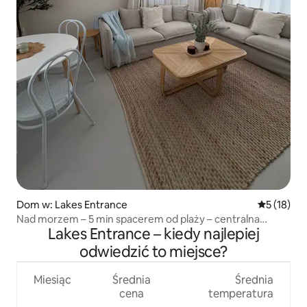
Dom w: Lakes Entrance
Średnia oce
5 (18)
Nad morzem – 5 min spacerem od plaży – centralna
Lakes Entrance – kiedy najlepiej
lokalizacja
odwiedzić to miejsce?
Miesiąc
Średnia
Średnia
cena
temperatura