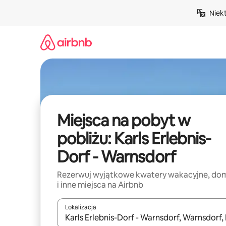
Przejdź
Niek
do
treści
Miejsca na pobyt w
pobliżu: Karls Erlebnis-
Dorf - Warnsdorf
Rezerwuj wyjątkowe kwatery wakacyjne, do
i inne miejsca na Airbnb
Lokalizacja
Gdy wyniki będą dostępne, możesz poruszać się p