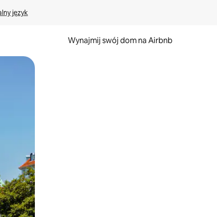
lny język
Wynajmij swój dom na Airbnb
e za pomocą gestów dotykowych lub przesuwania.