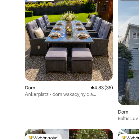
Dom
Średnia ocena: 4,83 na 
4,83 (36)
Ankerplatz - dom wakacyjny dla
maksymalnie 6 osób
Dom
Baltic Luv
Wybór gości
Wybór