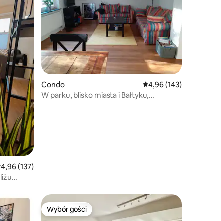
Condo
Średnia ocena: 4,96 na 5
4,96 (143)
W parku, blisko miasta i Bałtyku,
przyjazne dla dzieci
rednia ocena: 4,96 na 5, liczba recenzji: 137
4,96 (137)
liżu
Wybór gości
Wybór gości
Wybór gości