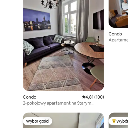
Condo
Apartame
Condo
Średnia ocena: 4,81 na 5
4,81 (100)
2-pokojowy apartament na Starym
Mieście, centralnie położony
Wybór gości
Wybór
Wybór gości
Najpopul