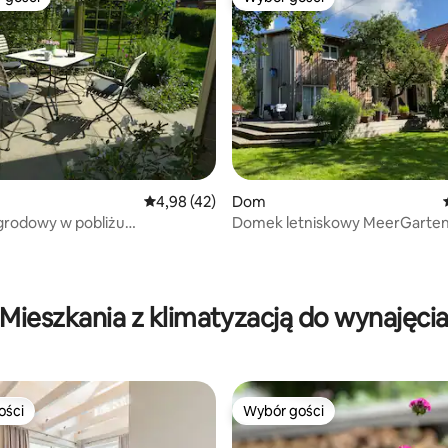
arniejsze z kategorii Wybór gości
Wybór gości
Średnia ocena: 4,98 na 5, liczba recenzji: 42
4,98 (42)
Dom
rodowy w pobliżu
Domek letniskowy MeerGarte
nde
5, liczba recenzji: 38
Mieszkania z klimatyzacją do wynajęci
ości
Wybór gości
ości
Wybór gości