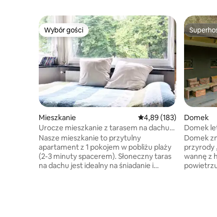
Wybór gości
Superho
Wybór gości
Superho
Mieszkanie
Średnia ocena: 4,89 na 5
4,89 (183)
Domek
Urocze mieszkanie z tarasem na dachu,
Domek le
tylko 200 m od plaży
drewnem, 
Nasze mieszkanie to przytulny
Domek zna
apartament z 1 pokojem w pobliżu plaży
przyrody 
(2-3 minuty spacerem). Słoneczny taras
wannę z 
na dachu jest idealny na śniadanie i
powietrzu
lampkę wina wieczorem. Miejsce
naturę, s
parkingowe znajduje się bezpośrednio
taras, ka
przy domu. Zmywarka, Nespresso, kawa
kingsize,
i herbata z filtra, mikrofalówka, toster,
maszynę d
Sodastream. Pościel i ręczniki wliczone w
muzyczny 