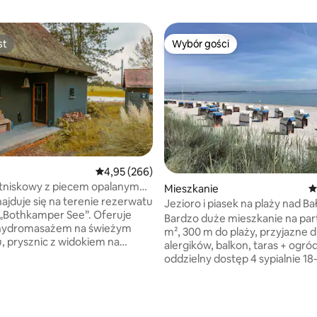
st
Wybór gości
st
Wybór gości
, liczba recenzji: 183
Średnia ocena: 4,95 na 5, liczba recenzji: 266
4,95 (266)
tniskowy z piecem opalanym
Mieszkanie
Ś
jacuzzi i sauną parową
jduje się na terenie rezerwatu
Jezioro i piasek na plaży nad B
„Bothkamper See”. Oferuje
Scharbeutz
Bardzo duże mieszkanie na par
hydromasażem na świeżym
m², 300 m do plaży, przyjazne d
, prysznic z widokiem na
alergików, balkon, taras + ogró
aunę parową, piec na drewno,
oddzielny dostęp 4 sypialnie 18
napę XXL i łóżko typu super
m2,częściowo z balkonem, 3x 
 w pełni wyposażoną kuchnię,
łóżko 1,8x2m. 2x podwójna sof
o kostek lodu, system
rozkładana 1,5x2m (1x w pokoju
Bluetooth, gramofon, Wi-Fi, 2
rodzinnym, 1x w ogrodzie zim