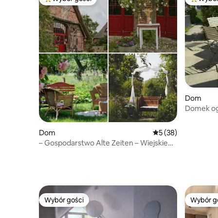
Najpopularniejsze z kategorii Wybór gości
Najpopul
Dom
Domek og
Travemü
Dom
Średnia ocena: 5 na 
5 (38)
– Gospodarstwo Alte Zeiten – Wiejskie
wakacje w domku z krytym strzechą
dachem
Wybór gości
Wybór g
Wybór gości
Wybór g