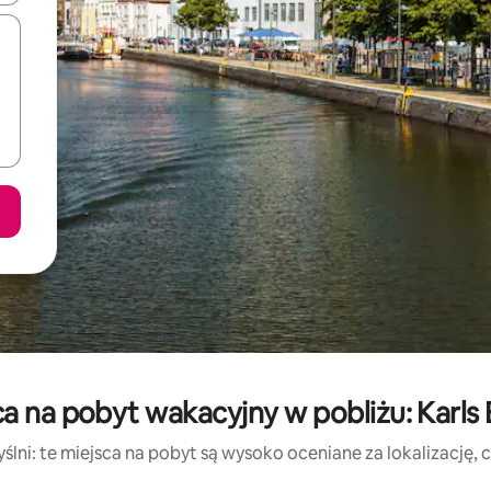
a na pobyt wakacyjny w pobliżu: Karls 
lni: te miejsca na pobyt są wysoko oceniane za lokalizację, cz