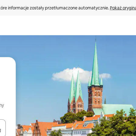
tóre informacje zostały przetłumaczone automatycznie. 
Pokaż orygina
my
o nich za pomocą klawiszy strzałek w górę i w dół lub przeglądać j