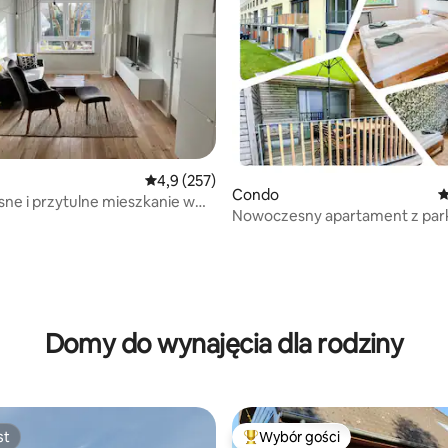
Średnia ocena: 4,9 na 5, liczba recenzji: 257
4,9 (257)
Condo
Ś
e i przytulne mieszkanie w
Nowoczesny apartament z par
artau
, liczba recenzji: 117
Domy do wynajęcia dla rodziny
st
Wybór gości
st
Najpopularniejsze z kategorii 