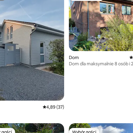
Dom
Ś
Dom dla maksymalnie 8 osób i 2
5, liczba recenzji: 36
Średnia ocena: 4,89 na 5, liczba recenzji: 37
4,89 (37)
 gości
Wybór gości