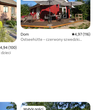
Dom
Średnia ocena: 4,97 na 5
4,97 (116)
Ostseehütte – czerwony szwedzki
domek nad Bałtykiem
rednia ocena: 4,94 na 5, liczba recenzji: 100
4,94 (100)
 dzieci
Wybór gości