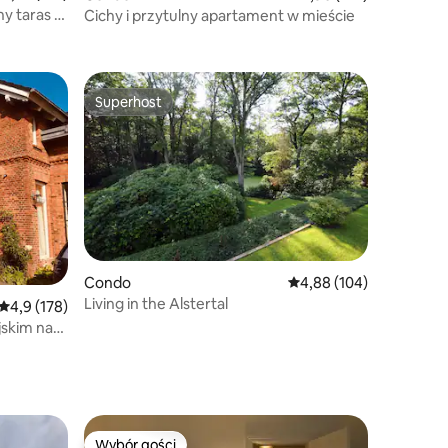
y taras |
Cichy i przytulny apartament w mieście
Superhost
Superhost
Condo
Średnia ocena: 4,88 na 5
4,88 (104)
Living in the Alstertal
Średnia ocena: 4,9 na 5, liczba recenzji: 178
4,9 (178)
jskim na
Wybór gości