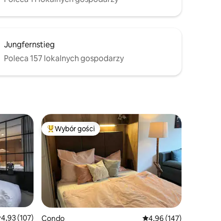
Jungfernstieg
Poleca 157 lokalnych gospodarzy
Wybór gości
Najpopularniejsze z kategorii Wybór gości
rednia ocena: 4,93 na 5, liczba recenzji: 107
4,93 (107)
Condo
Średnia ocena: 4,96 na 5
4,96 (147)