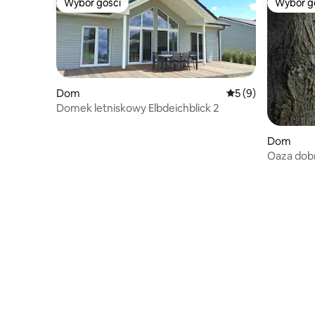
Wybór gości
Wybór g
Wybór gości
Wybór g
Dom
Średnia ocena: 5 na
5 (9)
Domek letniskowy Elbdeichblick 2
Dom
Oaza dob
i zielony