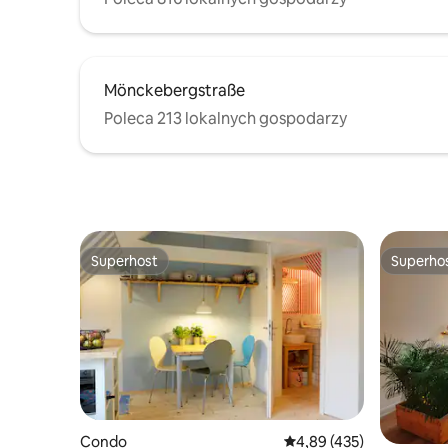
Mönckebergstraße
Poleca 213 lokalnych gospodarzy
Superhost
Superho
Superhost
Superho
Condo
Średnia ocena: 4,89 na 5
4,89 (435)