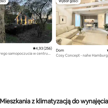
ości
Wybór gości
ości
Wybór gości
 5, liczba recenzji: 9
Średnia ocena: 4,93 na 5, liczba recenzji: 256
4,93 (256)
Dom
rego samopoczucia w centrum
Cosy Concept - nahe Hamburg
m otoczeniu
Mieszkania z klimatyzacją do wynajęci