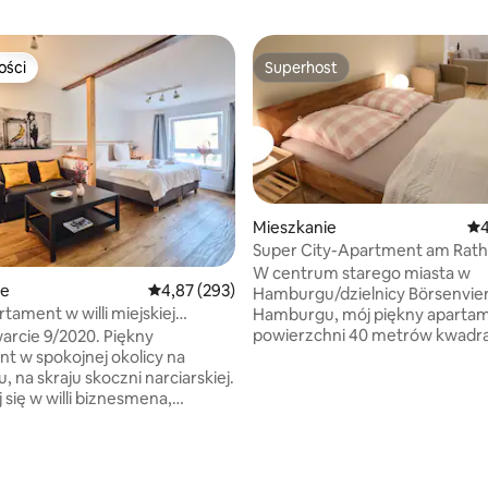
ości
Superhost
ości
Superhost
Mieszkanie
Śr
4
Super City-Apartment am Rat
 liczba recenzji: 1212
W centrum starego miasta w
ie
Średnia ocena: 4,87 na 5, liczba recenzji: 293
4,87 (293)
Hamburgu/dzielnicy Börsenvier
tament w willi miejskiej
Hamburgu, mój piękny aparta
hanze)
powierzchni 40 metrów kwadr
rcie 9/2020. Piękny
znajduje się na drugim piętrze 
t w spokojnej okolicy na
budynku biznesowego. Znajduje
, na skraju skoczni narciarskiej.
godzinach wieczornych, a w no
 się w willi biznesmena,
cisza. Dobre dla gości w Hambu
ej w 1885 roku i odnowionej
prywatnie lub w interesach. R
ku, przy ulicy mieszkalnej o
gastronomia i zakupy (Neuer Wa
cznym. Stary budynek
Jungfernstieg, Europa Passage
a nowoczesnym wyposażeniem