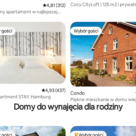
Cozy CityLoft | 125 m2 | prywatn
Średnia ocena: 4,81 na 5, liczba recenzji: 312
4,81 (312)
7 osób
y apartament w najlepszej
 gości
Wybór gości
arniejsze z kategorii Wybór gości
Wybór gości
, liczba recenzji: 153
Średnia ocena: 4,93 na 5, liczba recenzji: 437
4,93 (437)
Condo
artment STAY. Hamburg
Piękne mieszkanie w domu wie
Domy do wynajęcia dla rodziny
skraju pola
 gości
Wybór gości