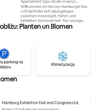
Apartament typu studio w sercu
t
Hamburga
Willkommen im Herzen Hamburgs! Das
o ponad
Loft befindet sich ideal gelegen
zwischen Innenstadt, Hafen und
beliebten Szenevierteln. Nur wenige
bliżu: Planten un Blomen
Schritte trennen dich von Planten un
Blomen, der lebhaften Reeperbahn, dem
beeindruckenden Michel und der Elbe.
Die Anbindung ist hervorragend: U-
Bahn, Bus und Bahn erreichst du in
kurzer Distanz – vieles kannst du aber
auch bequem zu Fuß erkunden. Ob
Shopping, Kultur oder Kulinarik – hier bist
ny parking na
du mitten im urbanen Hamburger
Klimatyzacja
iejscu
Leben.
Blomen
Hamburg Exhibition Hall and Congress Ltd.
Poleca 11 lokalnych gospodarzy