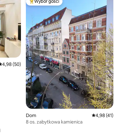
Wybór gości
Najpopularniejsze z kategorii Wybór gości
Średnia ocena: 4,98 na 5, liczba recenzji: 50
4,98 (50)
Dom
Średnia ocena: 4,98 na 
4,98 (41)
8 os. zabytkowa kamienica
a