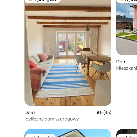
Najpopularniejsze z kategorii Wybór gości
Najpopul
Dom
Mieszkani
nowoczes
gości*TO
Dom
Średnia ocena: 5 na 
5 (45)
Idylliczny dom szeregowy