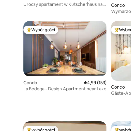
Uroczy apartament w Kutscherhaus nad
Condo
Łabą
Wymarzon
lokalizacji
Wybór gości
Wybór
Najpopularniejsze z kategorii Wybór gości
Najpopul
Condo
Średnia ocena: 4,99 na 5
4,99 (153)
Condo
La Bodega - Design Apartment near Lake
Gäste-Ap
Wybór gości
Wybór