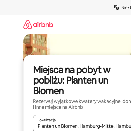
Przejdź
Niek
do
treści
Miejsca na pobyt w
pobliżu: Planten un
Blomen
Rezerwuj wyjątkowe kwatery wakacyjne, do
i inne miejsca na Airbnb
Lokalizacja
Gdy wyniki będą dostępne, możesz poruszać się p