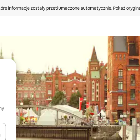
tóre informacje zostały przetłumaczone automatycznie. 
Pokaż orygina
my
o nich za pomocą klawiszy strzałek w górę i w dół lub przeglądać j