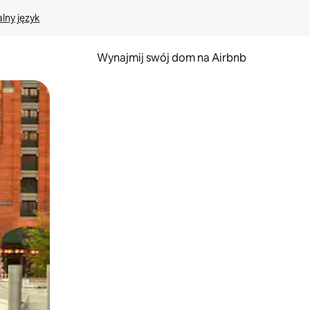
lny język
Wynajmij swój dom na Airbnb
e za pomocą gestów dotykowych lub przesuwania.