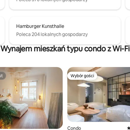
Hamburger Kunsthalle
Poleca 204 lokalnych gospodarzy
Wynajem mieszkań typu condo z Wi-Fi
st
Wybór gości
st
Wybór gości
, liczba recenzji: 435
Condo
Ś