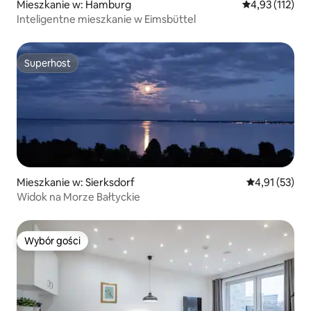
Mieszkanie w: Hamburg
Średnia ocena: 
4,93 (112)
Inteligentne mieszkanie w Eimsbüttel
Superhost
Superhost
Mieszkanie w: Sierksdorf
Średnia ocena:
4,91 (53)
Widok na Morze Bałtyckie
Wybór gości
Wybór gości