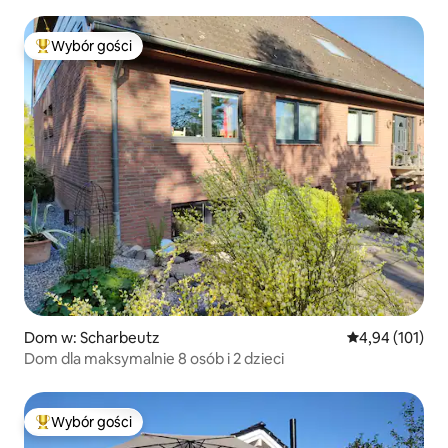
Wybór gości
Najpopularniejsze z kategorii Wybór gości
Dom w: Scharbeutz
Średnia ocena: 
4,94 (101)
Dom dla maksymalnie 8 osób i 2 dzieci
Wybór gości
Najpopularniejsze z kategorii Wybór gości