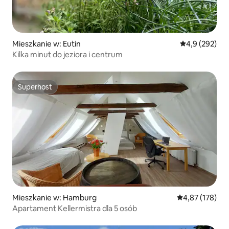
Mieszkanie w: Eutin
Średnia ocena:
4,9 (292)
Kilka minut do jeziora i centrum
Superhost
Superhost
Mieszkanie w: Hamburg
Średnia ocena: 
4,87 (178)
Apartament Kellermistra dla 5 osób