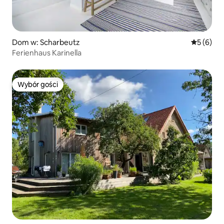
Dom w: Scharbeutz
Średnia oc
5 (6)
Ferienhaus Karinella
Wybór gości
Wybór gości