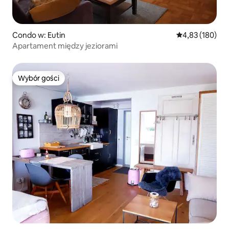
Condo w: Eutin
Średnia ocena: 
4,83 (180)
Apartament między jeziorami
Wybór gości
Wybór gości