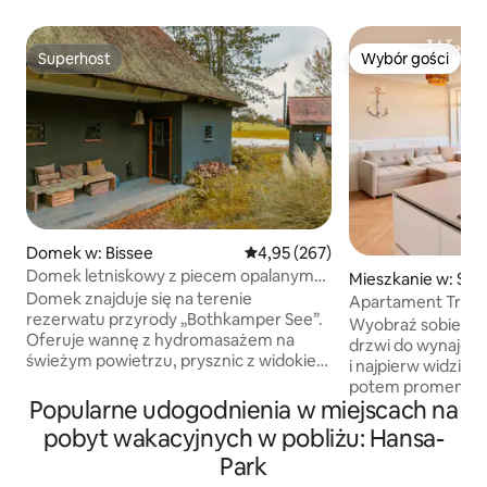
Superhost
Wybór gości
Superhost
Wybór gości
Domek w: Bissee
Średnia ocena: 4,95 na 5, liczba 
4,95 (267)
Domek letniskowy z piecem opalanym
Mieszkanie w: Sie
drewnem, jacuzzi i sauną parową
Domek znajduje się na terenie
Apartament Traumb
rezerwatu przyrody „Bothkamper See”.
i pierwszy rząd
Wyobraź sobie tak
Oferuje wannę z hydromasażem na
drzwi do wynajęt
świeżym powietrzu, prysznic z widokiem
i najpierw widzisz 
na naturę, saunę parową, piec na
potem promenadę,
drewno, taras, kanapę XXL i łóżko typu
Popularne udogodnienia w miejscach na
a na końcu rozległ
super kingsize, w pełni wyposażoną
żadnego hałasu – 
pobyt wakacyjnych w pobliżu: Hansa-
kuchnię, maszynę do kostek lodu,
i świeże morskie pow
Park
system muzyczny Bluetooth, gramofon,
apartament to pra
Wi-Fi, 2 x miejsce na grilla, rowery, biuro