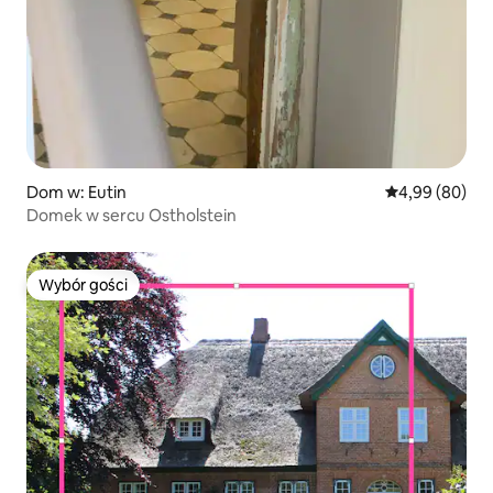
Dom w: Eutin
Średnia ocena:
4,99 (80)
Domek w sercu Ostholstein
Wybór gości
Wybór gości