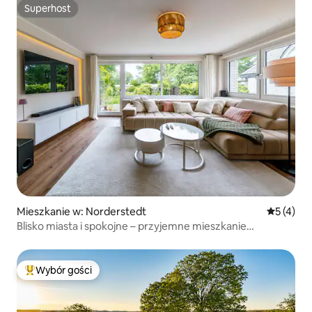
Superhost
Superhost
Mieszkanie w: Norderstedt
Średnia oc
5 (4)
Blisko miasta i spokojne – przyjemne mieszkanie
z ogrodem
Wybór gości
Najpopularniejsze z kategorii Wybór gości