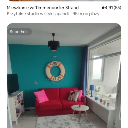
Mieszkanie w: Timmendorfer Strand
Średnia ocena:
4,91 (55)
Przytulne studio w stylu japandi – 95 m od plaży
Superhost
Superhost