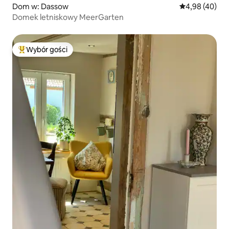
Dom w: Dassow
Średnia ocena:
4,98 (40)
Domek letniskowy MeerGarten
Wybór gości
Najpopularniejsze z kategorii Wybór gości