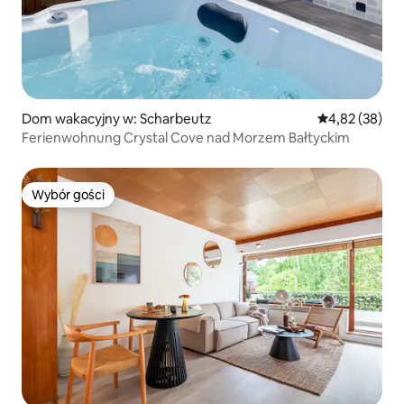
Dom wakacyjny w: Scharbeutz
Średnia ocena:
4,82 (38)
Ferienwohnung Crystal Cove nad Morzem Bałtyckim
Wybór gości
Wybór gości