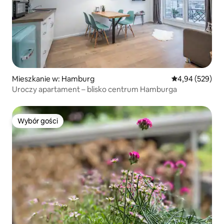
Mieszkanie w: Hamburg
Średnia ocena: 
4,94 (529)
Uroczy apartament – blisko centrum Hamburga
Wybór gości
Wybór gości