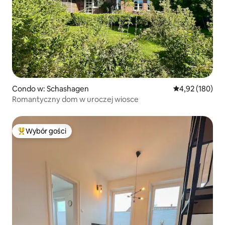
Condo w: Schashagen
Średnia ocena: 
4,92 (180)
Romantyczny dom w uroczej wiosce
Wybór gości
Najpopularniejsze z kategorii Wybór gości