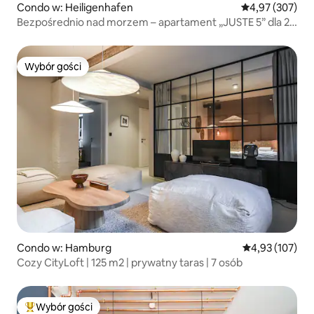
Condo w: Heiligenhafen
Średnia ocena: 
4,97 (307)
Bezpośrednio nad morzem – apartament „JUSTE 5” dla 2
osób
Wybór gości
Wybór gości
Condo w: Hamburg
Średnia ocena: 
4,93 (107)
Cozy CityLoft | 125 m2 | prywatny taras | 7 osób
Wybór gości
Najpopularniejsze z kategorii Wybór gości