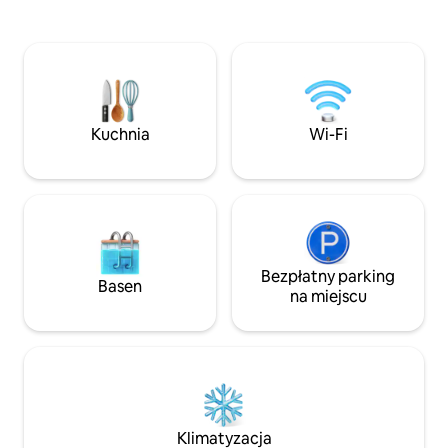
koneserów. Został
domowe, 2 x spa, prywatne kino,
odnowiony w 2016 
gigantyczną huśtawkę, palenisko,
nowoczesnym ukł
miejsce do kąpieli, rąbanie drewna i wiele
wysokiej jakości m
więcej. Nasza restauracja „Hof Bissee”
koncepcją oświetl
z regionalną kuchnią i śniadaniem
dzienna prowadzi
(5 minut pieszo).
balkon z panoram
Kuchnia
Wi-Fi
Bezpłatny parking
Basen
na miejscu
Klimatyzacja