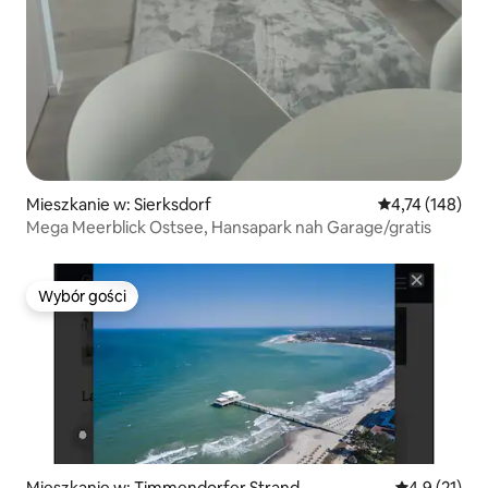
Mieszkanie w: Sierksdorf
Średnia ocena: 
4,74 (148)
Mega Meerblick Ostsee, Hansapark nah Garage/gratis
Wybór gości
Wybór gości
Mieszkanie w: Timmendorfer Strand
Średnia ocena
4,9 (21)