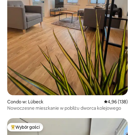
Condo w: Lübeck
Średnia ocena: 
4,96 (138)
Nowoczesne mieszkanie w pobliżu dworca kolejowego
Wybór gości
Najpopularniejsze z kategorii Wybór gości