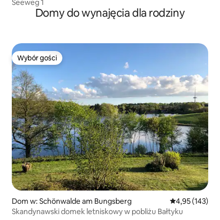
Seeweg 1
Domy do wynajęcia dla rodziny
Wybór gości
Wybór gości
Dom w: Schönwalde am Bungsberg
Średnia ocena: 
4,95 (143)
Skandynawski domek letniskowy w pobliżu Bałtyku