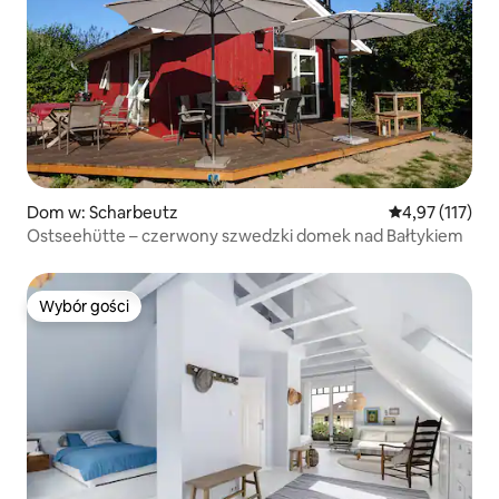
Dom w: Scharbeutz
Średnia ocena: 
4,97 (117)
Ostseehütte – czerwony szwedzki domek nad Bałtykiem
Wybór gości
Wybór gości