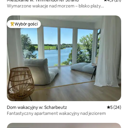
Wymarzone wakacje nad morzem – blisko plaży
w doskonałej lokalizacji
Wybór gości
Najpopularniejsze z kategorii Wybór gości
Dom wakacyjny w: Scharbeutz
Średnia oce
5 (24)
Fantastyczny apartament wakacyjny nad jeziorem