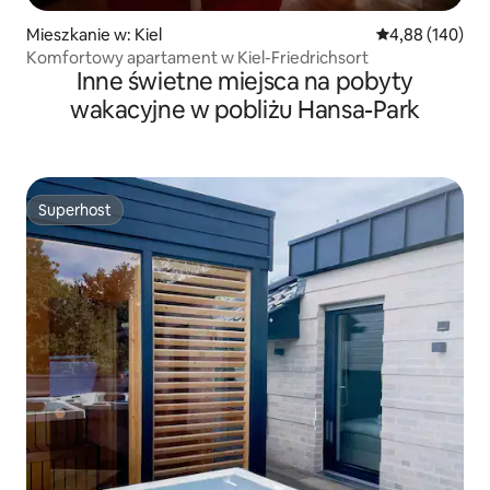
Mieszkanie w: Kiel
Średnia ocena: 
4,88 (140)
Komfortowy apartament w Kiel-Friedrichsort
Inne świetne miejsca na pobyty
wakacyjne w pobliżu Hansa-Park
Superhost
Superhost