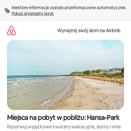
Przejdź
Niektóre informacje zostały przetłumaczone automatycznie. 
do
Pokaż oryginalny język
treści
Wynajmij swój dom na Airbnb
Miejsca na pobyt w pobliżu: Hansa-Park
Rezerwuj wyjątkowe kwatery wakacyjne, domy i inne