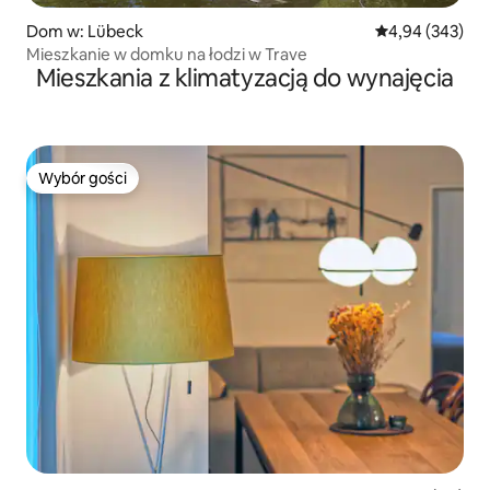
Dom w: Lübeck
Średnia ocena: 
4,94 (343)
Mieszkanie w domku na łodzi w Trave
Mieszkania z klimatyzacją do wynajęcia
Wybór gości
Wybór gości