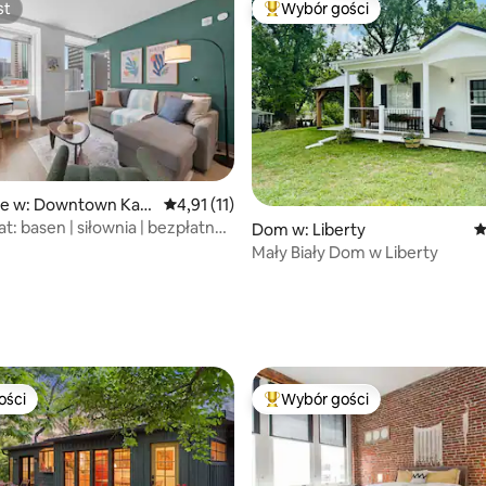
st
Wybór gości
st
Najpopularniejsze z kategorii 
ie w: Downtown Kan
Średnia ocena: 4,91 na 5, liczba recenzji: 11
4,91 (11)
at: basen | siłownia | bezpłatny
Dom w: Liberty
Ś
 śródmieście
Mały Biały Dom w Liberty
5, liczba recenzji: 81
ości
Wybór gości
ości
Najpopularniejsze z kategorii 