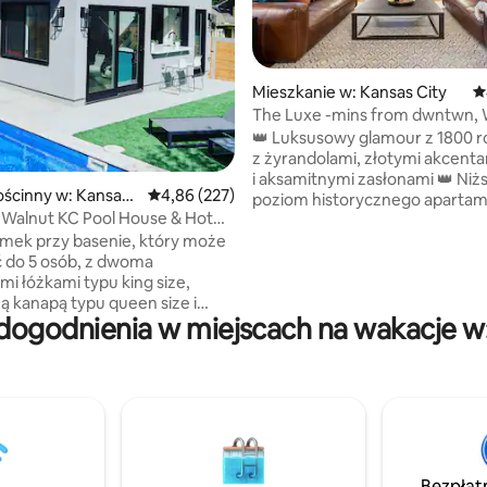
, liczba recenzji: 407
Mieszkanie w: Kansas City
Ś
The Luxe -mins from dwntwn, 
and the Plaza
👑 Luksusowy glamour z 1800 r
z żyrandolami, złotymi akcent
i aksamitnymi zasłonami 👑 Niż
ścinny w: Kansas
Średnia ocena: 4,86 na 5, liczba recenzji: 227
4,86 (227)
poziom historycznego aparta
 Walnut KC Pool House & Hot
dwupoziomowego w MidtownK
mek przy basenie, który może
Spacerem do Uptown Theatre 
 do 5 osób, z dwoma
przystanku tramwajowego na 
mi łóżkami typu king size,
Street! 👑 Kilka minut od Westp
ą kanapą typu queen size i
i nocnego życia w centrum Kan
dogodnienia w miejscach na wakacje w:
ojedynczym, a także piękną, w
👑 Miejsce dla 5 osób, 2 sypialni
osażoną łazienką, aneksem
z łóżkiem typu king, rozkładana
, pralnią i barem! Specjalnie
i 2 pełne łazienki wyłożone
towana sztuczna murawa,
marmurowymi płytkami 👑 W pe
ny basen i jacuzzi, które są
zaopatrzona kuchnia, jadalnia d
przez cały rok, sprawiają, że
i lepszy barek kawowy 👑 Prywa
yjątkowe miejsce w stylu kurortu
z szybkim Wi-Fi do pracy zdalne
ercu ulubionej dzielnicy
Pralka/suszarka w lokalu + luk
Bezpłat