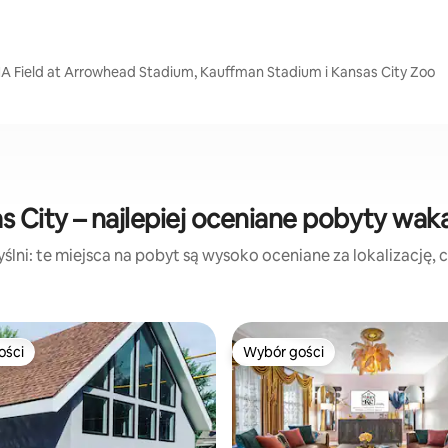
HA Field at Arrowhead Stadium, Kauffman Stadium i Kansas City Zoo
s City – najlepiej oceniane pobyty wak
lni: te miejsca na pobyt są wysoko oceniane za lokalizację, cz
ości
Wybór gości
ości
Wybór gości