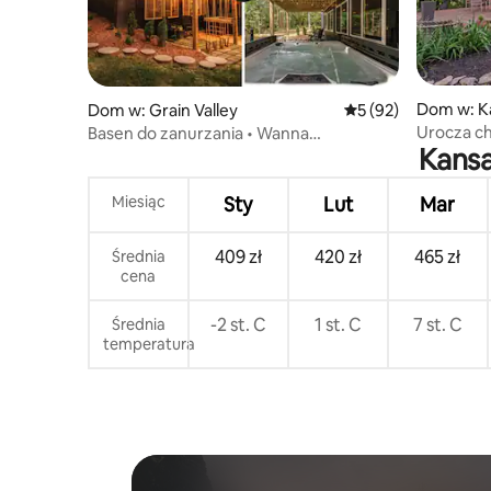
Dom w: Ka
Dom w: Grain Valley
Średnia ocena: 5 na 
5 (92)
Urocza ch
Basen do zanurzania • Wanna
Kansa
centrum 
z hydromasażem • 27 min do Arrowhead
Miesiąc
Sty
Lut
Mar
409 zł
420 zł
465 zł
Średnia
cena
-2 st. C
1 st. C
7 st. C
Średnia
temperatura