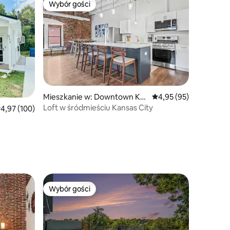
Wybór gości
Wybór gości
Wybór gości
Mieszkanie w: Downtown Ka
Średnia ocena: 4,95 na 
4,95 (95)
nsas City
Loft w śródmieściu Kansas City
rednia ocena: 4,97 na 5, liczba recenzji: 100
4,97 (100)
Wybór gości
Wybór gości
Wybór gości