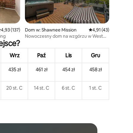
rednia ocena: 4,93 na 5, liczba recenzji: 137
4,93 (137)
Dom w: Shawnee Mission
Średnia ocena: 4,91 na
4,91 (43)
ing
Nowoczesny dom na wzgórzu w West
ejsce?
Plaza – jacuzzi i tarasy
Wrz
Paź
Lis
Gru
435 zł
461 zł
454 zł
458 zł
20 st. C
14 st. C
6 st. C
1 st. C