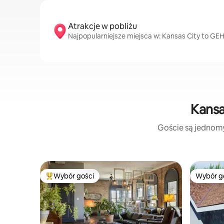
Atrakcje w pobliżu
Najpopularniejsze miejsca w: Kansas City to GE
Kansa
Goście są jednomyś
Wybór gości
Wybór g
Najpopularniejsze z kategorii Wybór gości
Wybór g