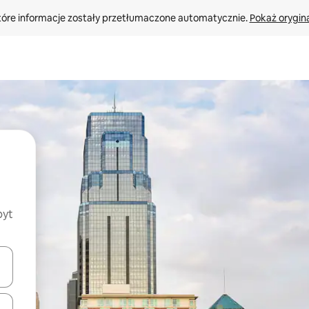
tóre informacje zostały przetłumaczone automatycznie. 
Pokaż orygina
byt
o nich za pomocą klawiszy strzałek w górę i w dół lub przeglądać j