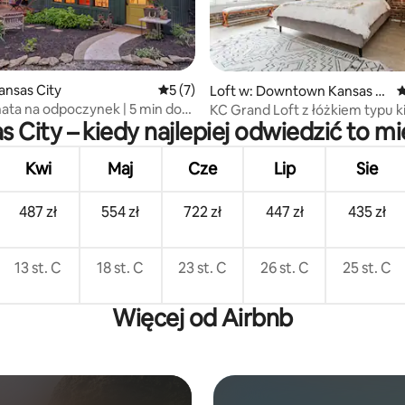
nsas City
Średnia ocena: 5 na 5, liczba recenzji: 7
5 (7)
5, liczba recenzji: 92
Loft w: Downtown Kansas Ci
Ś
ty
ata na odpoczynek | 5 min do
KC Grand Loft z łóżkiem typu k
s City – kiedy najlepiej odwiedzić to mi
Kansas City
Kwi
Maj
Cze
Lip
Sie
487 zł
554 zł
722 zł
447 zł
435 zł
13 st. C
18 st. C
23 st. C
26 st. C
25 st. C
Więcej od Airbnb