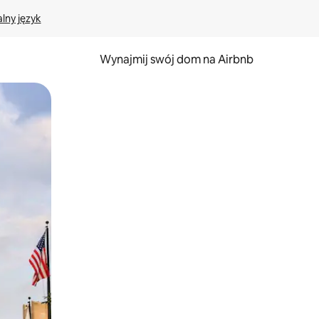
lny język
Wynajmij swój dom na Airbnb
e za pomocą gestów dotykowych lub przesuwania.