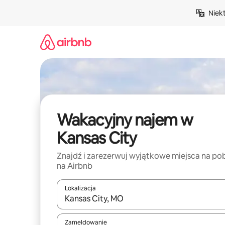
Przejdź
Niek
do
treści
Wakacyjny najem w
Kansas City
Znajdź i zarezerwuj wyjątkowe miejsca na po
na Airbnb
Lokalizacja
Gdy wyniki będą dostępne, możesz poruszać się p
Zameldowanie