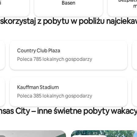
sas City – Brookside! Nie
produkty do kąpieli w cenie
i
Basen
m
emy imprez ani wydarzeń, ale
y Twoją futrzaną rodzinę!
 Idealne miejsce na
 skorzystaj z pobytu w pobliżu najciek
a par, rodzin lub przyjaciół!
Country Club Plaza
Poleca 785 lokalnych gospodarzy
Kauffman Stadium
Poleca 385 lokalnych gospodarzy
sas City – inne świetne pobyty wakac