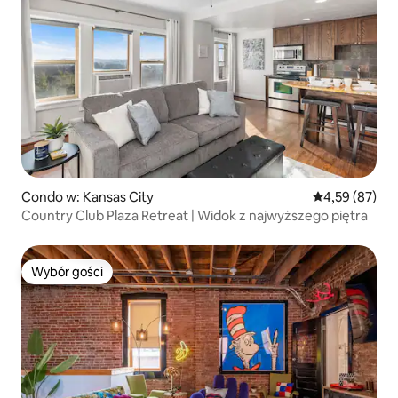
Condo w: Kansas City
Średnia ocena:
4,59 (87)
Country Club Plaza Retreat | Widok z najwyższego piętra
Wybór gości
Wybór gości