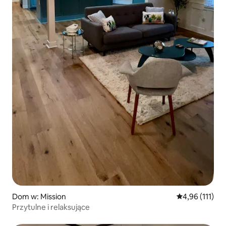
Dom w: Mission
Średnia ocena: 
4,96 (111)
Przytulne i relaksujące