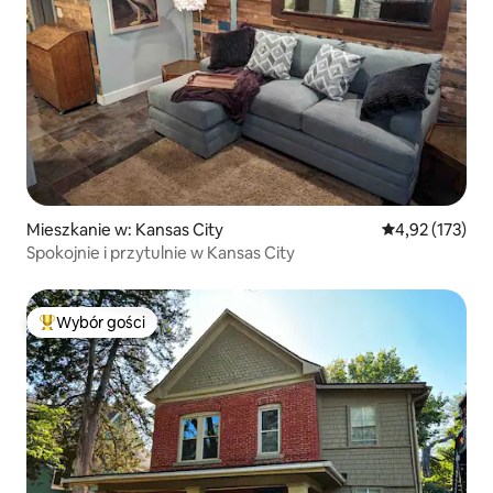
Mieszkanie w: Kansas City
Średnia ocena: 
4,92 (173)
Spokojnie i przytulnie w Kansas City
Wybór gości
Najpopularniejsze z kategorii Wybór gości