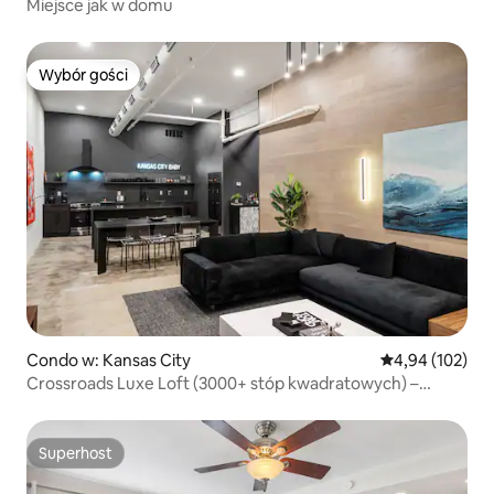
Miejsce jak w domu
Wybór gości
Wybór gości
Condo w: Kansas City
Średnia ocena: 
4,94 (102)
Crossroads Luxe Loft (3000+ stóp kwadratowych) –
lokalizacja PRIME
Superhost
Superhost