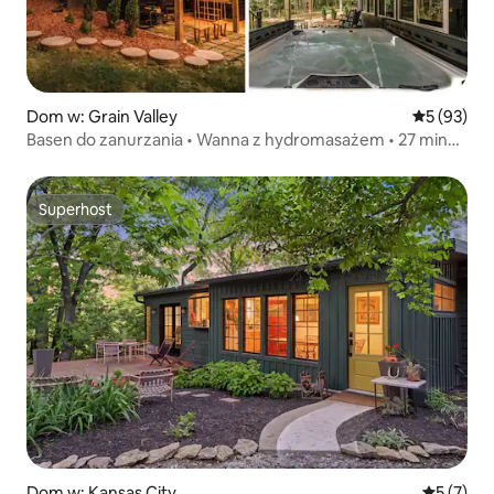
Dom w: Grain Valley
Średnia oce
5 (93)
Basen do zanurzania • Wanna z hydromasażem • 27 min
do Arrowhead
Superhost
Superhost
Dom w: Kansas City
Średnia oc
5 (7)