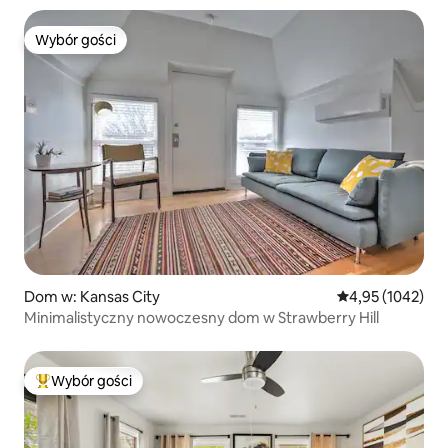
Wybór gości
Wybór gości
Dom w: Kansas City
Średnia ocena: 4
4,95 (1042)
Minimalistyczny nowoczesny dom w Strawberry Hill
Wybór gości
Najpopularniejsze z kategorii Wybór gości