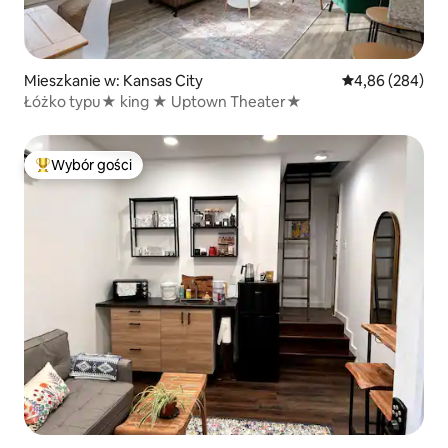
Mieszkanie w: Kansas City
Średnia ocena: 4
4,86 (284)
Łóżko typu★ king ★ Uptown Theater★
Wybór gości
Najpopularniejsze z kategorii Wybór gości