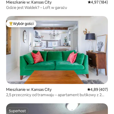
Mieszkanie w: Kansas City
Średnia ocena: 
4,97 (184)
Gdzie jest Waldek? – Loft w garażu
Wybór gości
Najpopularniejsze z kategorii Wybór gości
Mieszkanie w: Kansas City
Średnia ocena: 
4,89 (407)
2,5 przecznicy od tramwaju – apartament butikowy z 2
sypialniami
Superhost
Superhost