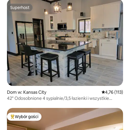
Superhost
Superhost
Dom w: Kansas City
Średnia ocena: 
4,76 (113)
42" Odosobnione 4 sypialnie/3,5 łazienki i wszystkie
udogodnienia
Wybór gości
Najpopularniejsze z kategorii Wybór gości