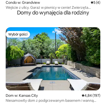
Condo w: Grandview
Średnia oc
5 (4)
Wejście z ulicy. Garaż w piwnicy w cenie! Zwierzęta
Domy do wynajęcia dla rodziny
dozwolone!
Wybór gości
Wybór gości
Dom w: Kansas City
Średnia ocena: 
4,84 (197)
Niesamowity dom z podgrzewanym basenem i wanną
z hydromasażem na dachu