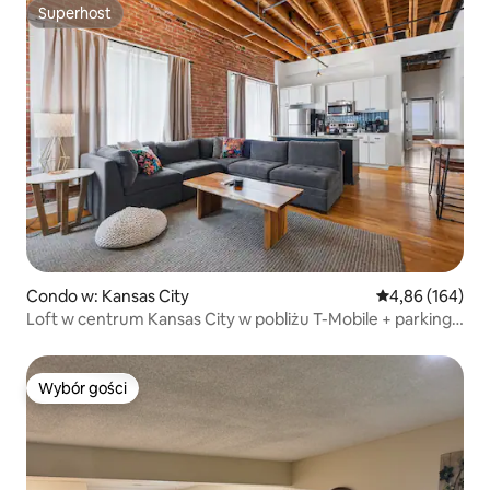
Superhost
Superhost
Condo w: Kansas City
Średnia ocena: 
4,86 (164)
Loft w centrum Kansas City w pobliżu T-Mobile + parking
1059
Wybór gości
Wybór gości