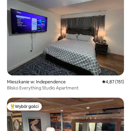
Mieszkanie w: Independence
Średnia ocena: 
4,87 (151)
Blisko Everything Studio Apartment
Wybór gości
Najpopularniejsze z kategorii Wybór gości