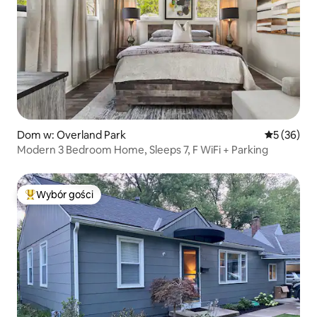
Dom w: Overland Park
Średnia oce
5 (36)
Modern 3 Bedroom Home, Sleeps 7, F WiFi + Parking
Wybór gości
Najpopularniejsze z kategorii Wybór gości