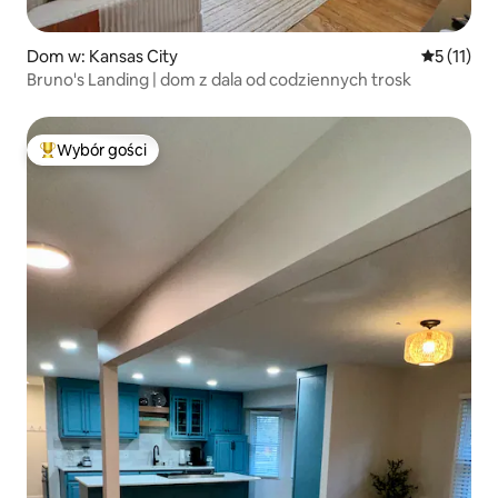
Dom w: Kansas City
Średnia oc
5 (11)
Bruno's Landing | dom z dala od codziennych trosk
Wybór gości
Najpopularniejsze z kategorii Wybór gości