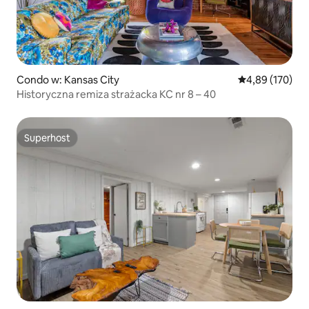
Condo w: Kansas City
Średnia ocena: 
4,89 (170)
Historyczna remiza strażacka KC nr 8 – 40
Superhost
Superhost