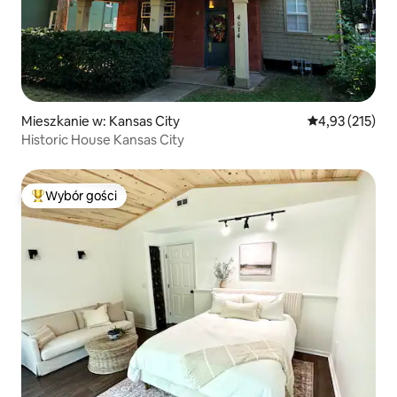
Mieszkanie w: Kansas City
Średnia ocena: 
4,93 (215)
Historic House Kansas City
Wybór gości
Najpopularniejsze z kategorii Wybór gości