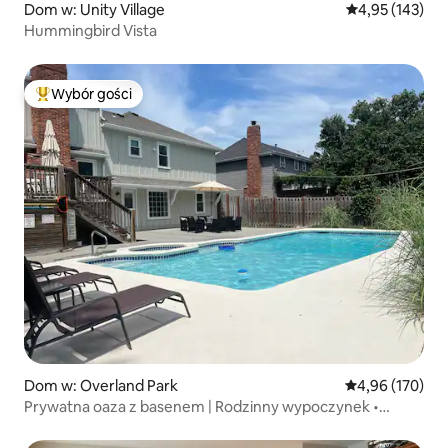
Dom w: Unity Village
Średnia ocena: 
4,95 (143)
Hummingbird Vista
Wybór gości
Najpopularniejsze z kategorii Wybór gości
Dom w: Overland Park
Średnia ocena: 
4,96 (170)
Prywatna oaza z basenem | Rodzinny wypoczynek •
4 sypialnie, 10 miejsc