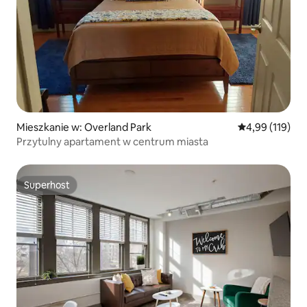
Mieszkanie w: Overland Park
Średnia ocena: 
4,99 (119)
Przytulny apartament w centrum miasta
Superhost
Superhost