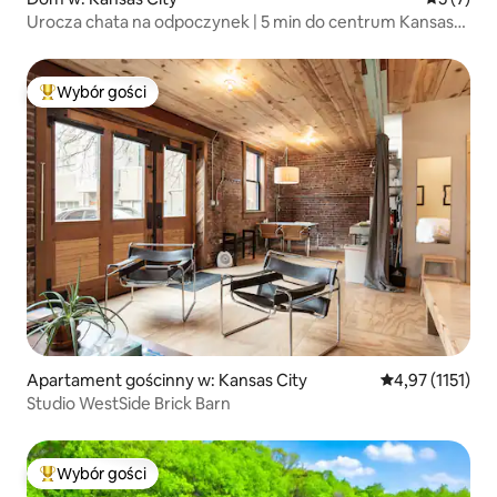
Urocza chata na odpoczynek | 5 min do centrum Kansas
City
Wybór gości
Najpopularniejsze z kategorii Wybór gości
Apartament gościnny w: Kansas City
Średnia ocena: 4
4,97 (1151)
Studio WestSide Brick Barn
Wybór gości
Najpopularniejsze z kategorii Wybór gości