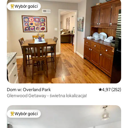
Wybór gości
Najpopularniejsze z kategorii Wybór gości
Dom w: Overland Park
Średnia ocena: 
4,97 (252)
Glenwood Getaway - świetna lokalizacja!
Wybór gości
Najpopularniejsze z kategorii Wybór gości