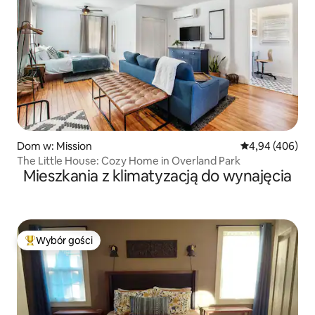
Dom w: Mission
Średnia ocena: 
4,94 (406)
The Little House: Cozy Home in Overland Park
Mieszkania z klimatyzacją do wynajęcia
Wybór gości
Najpopularniejsze z kategorii Wybór gości