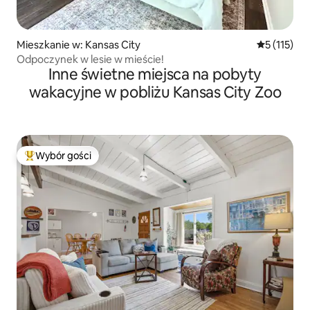
Mieszkanie w: Kansas City
Średnia ocen
5 (115)
Odpoczynek w lesie w mieście!
Inne świetne miejsca na pobyty
wakacyjne w pobliżu Kansas City Zoo
Wybór gości
Najpopularniejsze z kategorii Wybór gości