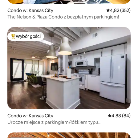
Condo w: Kansas City
Średnia ocena: 
4,82 (352)
The Nelson & Plaza Condo z bezpłatnym parkingiem!
Wybór gości
Najpopularniejsze z kategorii Wybór gości
Condo w: Kansas City
Średnia ocena:
4,88 (84)
Urocze miejsce z parkingiem/łóżkiem typu
king/tramwajem