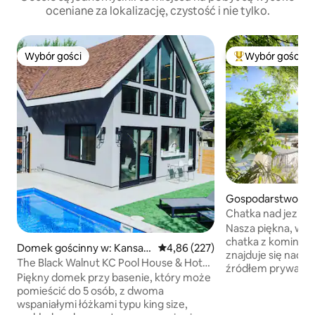
oceniane za lokalizację, czystość i nie tylko.
Wybór gości
Wybór gości
Wybór gości
Najpopularniejsze
Gospodarstwo agr
czne w: Excelsior 
Chatka nad jezior
w SundanceKC
Nasza piękna, wyp
chatka z komink
Domek gościnny w: Kansas
Średnia ocena: 4,86 na 5, liczba 
4,86 (227)
znajduje się nad 
City
The Black Walnut KC Pool House & Hot
źródłem prywatny
Tub
Piękny domek przy basenie, który może
powierzchni 15 ak
pomieścić do 5 osób, z dwoma
przestrzeni wypo
wspaniałymi łóżkami typu king size,
powietrzu i piaszc