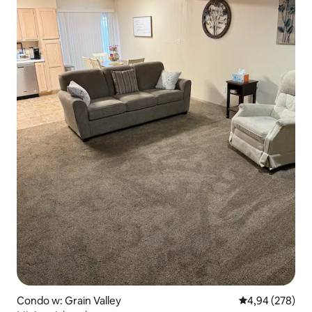
Condo w: Grain Valley
Średnia ocena: 
4,94 (278)