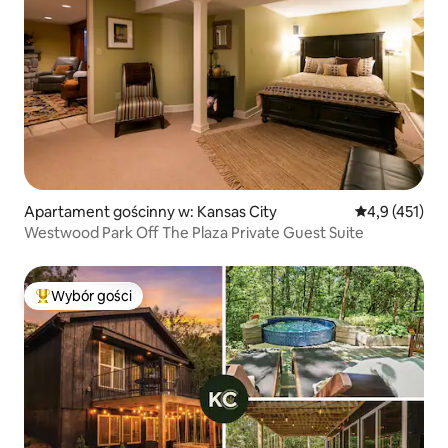
Apartament gościnny w: Kansas City
Średnia ocena:
4,9 (451)
Westwood Park Off The Plaza Private Guest Suite
Wybór gości
Najpopularniejsze z kategorii Wybór gości