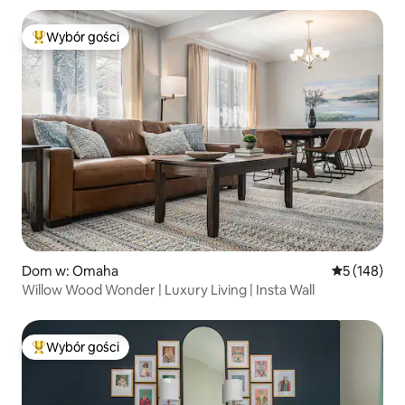
Wybór gości
Najpopularniejsze z kategorii Wybór gości
Dom w: Omaha
Średnia ocen
5 (148)
Willow Wood Wonder | Luxury Living | Insta Wall
Wybór gości
Najpopularniejsze z kategorii Wybór gości