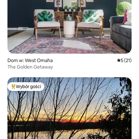
Dom w: West Omaha
Średnia oce
5 (21)
The Golden Getaway
Wybór gości
Najpopularniejsze z kategorii Wybór gości