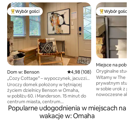
Wybór gości
Wybór gości
Najpopularniejsze z kategorii Wybór gości
Najpopularniejsze
Miejsce na pobyt
Oryginalne studio
Dom w: Benson
Średnia ocena: 4,98 na 5, liczba 
4,98 (108)
w pobliżu ulubion
Witamy w The Quir
„Cozy Cottage” – wypoczynek, jacuzzi
prywatnym studio
i kominek w Benson
Uroczy domek położony w tętniącej
w sobie urok z po
życiem dzielnicy Benson w Omaha,
nowoczesne akcen
w pobliżu 60. i Manderson. 15 minut do
charakter. Ta kom
centrum miasta, centrum
obejmuje łóżko M
Popularne udogodnienia w miejscach na
kongresowego, parku rozrywki, zoo
wygodnym matera
i muzeów. Idealny na spokojny
wakacje w: Omaha
sofę, łazienkę z to
wypoczynek, romantyczny wypoczynek
w pełni wyposażon
lub dłuższy pobyt służbowy z mieszanką
podjeździe i miej
prywatności i wygody. W pełni