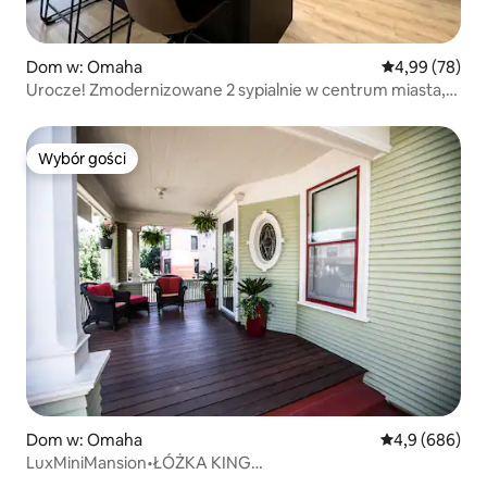
Dom w: Omaha
Średnia ocena:
4,99 (78)
Urocze! Zmodernizowane 2 sypialnie w centrum miasta,
Google Fiber
Wybór gości
Wybór gości
Dom w: Omaha
Średnia ocena:
4,9 (686)
LuxMiniMansion•ŁÓŻKA KING
SIZE+jacuzzi+sauna+palenisko+podwórko