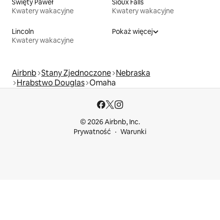
Święty Paweł
Sioux Falls
Kwatery wakacyjne
Kwatery wakacyjne
Lincoln
Pokaż więcej
Kwatery wakacyjne
Airbnb
Stany Zjednoczone
Nebraska
Hrabstwo Douglas
Omaha
© 2026 Airbnb, Inc.
Prywatność
Warunki