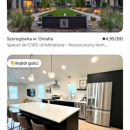
Szeregówka w: Omaha
Średnia ocena:
4,95 (59)
Spacer do CWS i śródmieścia – Nowoczesny dom
szeregowy
Wybór gości
Najpopularniejsze z kategorii Wybór gości