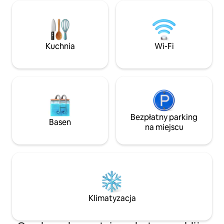
4 gości. Idealne n
wyposażona kuchnia, nowoczesna
służbową, koncert,
łazienka, wygodne łóżko, łatwy
pobyt rodzinny l
w obsłudze kominek gazowy (wyłączony
Wesołe, wygodne,
w gorące letnie miesiące) i wanna
nieoczekiwane i p
z hydromasażem dla 2 osób na
Kuchnia
Wi-Fi
bardziej zabawne i
prywatnym tarasie. Benson słynie
z muzyki na żywo, wyjątkowych
restauracji, browarów rzemieślniczych
i lokalnych sklepów.
Bezpłatny parking
Basen
na miejscu
Klimatyzacja