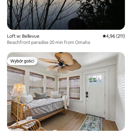
Loft w: Bellevue
Średnia ocena: 
4,96 (211)
Beachfront paradise 20 min from Omaha
Wybór gości
Wybór gości