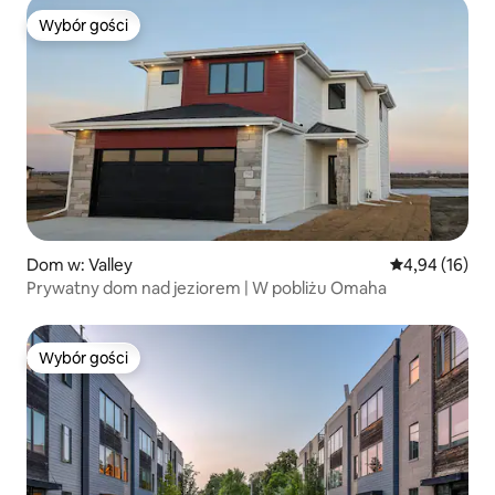
Wybór gości
Wybór gości
Dom w: Valley
Średnia ocena:
4,94 (16)
Prywatny dom nad jeziorem | W pobliżu Omaha
Wybór gości
Wybór gości