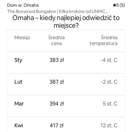
Dom w: Omaha
Średnia oc
5 (5)
The Boxwood Bungalow | Kilka kroków od UNMC
Omaha – kiedy najlepiej odwiedzić to
i Blackstone
miejsce?
Miesiąc
Średnia
Średnia
cena
temperatura
Sty
383 zł
-4 st. C
Lut
387 zł
-2 st. C
Mar
394 zł
5 st. C
Kwi
417 zł
12 st. C