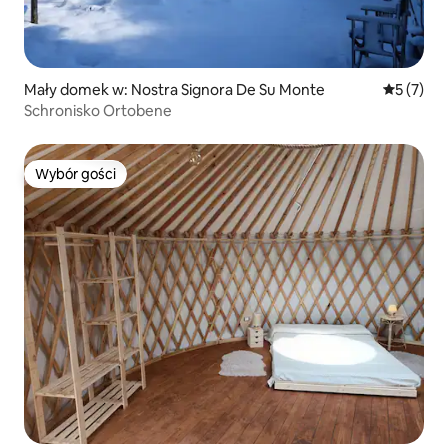
Mały domek w: Nostra Signora De Su Monte
Średnia oc
5 (7)
Schronisko Ortobene
Wybór gości
Wybór gości