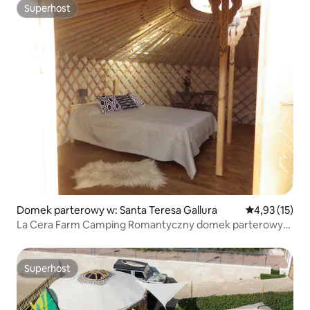
Superhost
Superhost
Domek parterowy w: Santa Teresa Gallura
Średnia ocena:
4,93 (15)
La Cera Farm Camping Romantyczny domek parterowy
z widokiem na morze
Superhost
Superhost