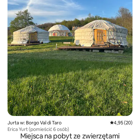
Jurta w: Borgo Val di Taro
Średnia ocena:
4,95 (20)
Erica Yurt (pomieścić 6 osób)
Miejsca na pobyt ze zwierzętami