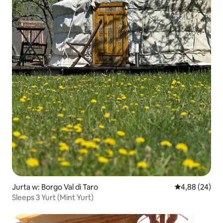
Jurta w: Borgo Val di Taro
Średnia ocena:
4,88 (24)
Sleeps 3 Yurt (Mint Yurt)