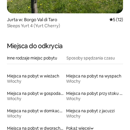
Jurta w: Borgo Val di Taro
Średnia oce
5 (12)
Sleeps Yurt 4 (Yurt Cherry)
Miejsca do odkrycia
Inne rodzaje miejsc pobytu
Sposoby spędzania czasu
Miejsca na pobyt w wieżach
Miejsca na pobyt na wyspach
Włochy
Włochy
Miejsca na pobyt w gospodarstwach agroturystycznych
Miejsca na pobyt przy stoku narciarskim
Włochy
Włochy
Miejsca na pobyt w domkach ekologicznych na łonie przyrody
Miejsca na pobyt z jacuzzi
Włochy
Włochy
Miejsca na pobyt w dworach i rezydencjach
Pokaż więcej