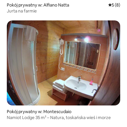
Pokój prywatny w: Alfiano Natta
Średnia oc
5 (8)
Jurta na farmie
Pokój prywatny w: Montescudaio
Namiot Lodge 35 m² – Natura, toskańska wieś i morze