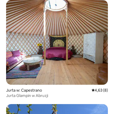
Jurta w: Capestrano
Średnia ocena
4,63 (8)
Jurta Glampin w Abruzji