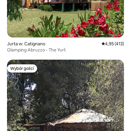
Jurta w: Catignano
Średnia ocena: 
4,95 (413)
Glamping Abruzzo - The Yurt
Wybór gości
Wybór gości