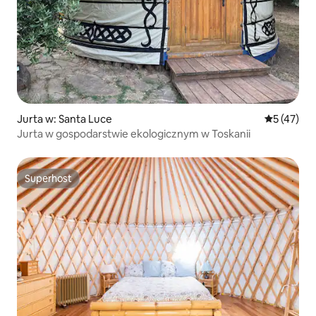
Jurta w: Santa Luce
Średnia oce
5 (47)
Jurta w gospodarstwie ekologicznym w Toskanii
Superhost
Superhost