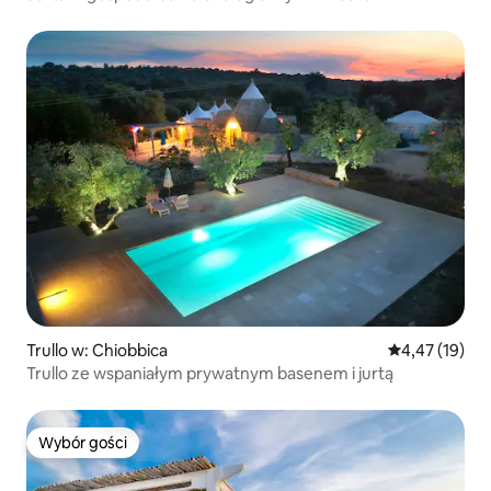
Trullo w: Chiobbica
Średnia ocena:
4,47 (19)
Trullo ze wspaniałym prywatnym basenem i jurtą
Wybór gości
Wybór gości