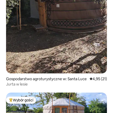
Gospodarstwo agroturystyczne w: Santa Luce
Średnia ocena:
4,95 (21)
Jurta w lesie
Wybór gości
Najpopularniejsze z kategorii Wybór gości