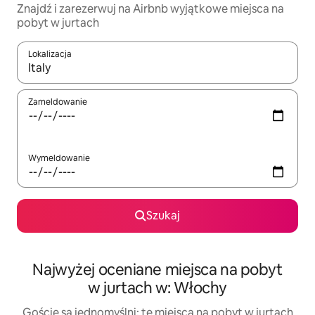
Znajdź i zarezerwuj na Airbnb wyjątkowe miejsca na
pobyt w jurtach
Lokalizacja
Gdy wyniki będą dostępne, możesz poruszać się po nich za pom
Zameldowanie
Wymeldowanie
Szukaj
Najwyżej oceniane miejsca na pobyt
w jurtach w: Włochy
Goście są jednomyślni: te miejsca na pobyt w jurtach