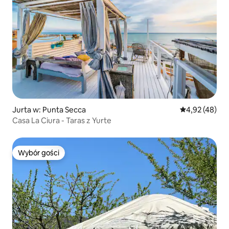
Jurta w: Punta Secca
Średnia ocena:
4,92 (48)
Casa La Ciura - Taras z Yurte
Wybór gości
Wybór gości