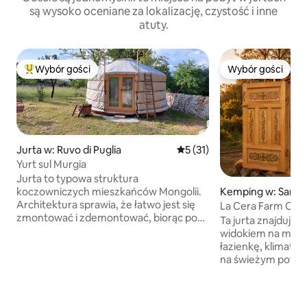
są wysoko oceniane za lokalizację, czystość i inne
atuty.
Wybór gości
Wybór gości
Najpopularniejsze z kategorii Wybór gości
Wybór gości
Jurta w: Ruvo di Puglia
Średnia ocena: 5 na 5, liczba
5 (31)
Yurt sul Murgia
Jurta to typowa struktura
Kemping w: Santa 
koczowniczych mieszkańców Mongolii.
lura
Architektura sprawia, że łatwo jest się
La Cera Farm Camp
zmontować i zdemontować, biorąc pod
domek parterowy
Ta jurta znajduje 
uwagę ciągłą podróż swoich zwierząt i w
widokiem na morz
zależności od pory roku. Jest to
łazienkę, klimatyz
ekologiczne zakwaterowanie, wykonane
na świeżym powiet
z drewna i naturalnych mięśni. Nocleg w
ogrodowy i hamak
jurcie to wyjątkowe doświadczenie,
do jurty bezpośr
które sprowadza nas z powrotem do
trzeba iść z parki