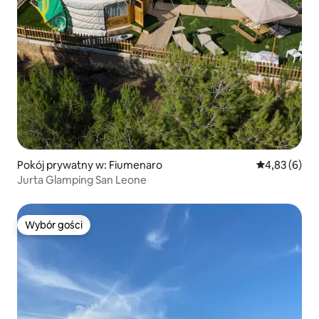
Pokój prywatny w: Fiumenaro
Średnia ocena
4,83 (6)
Jurta Glamping San Leone
Wybór gości
Wybór gości