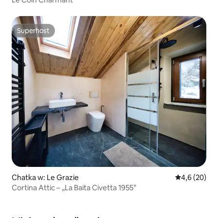
Superhost
Superhost
Chatka w: Le Grazie
Średnia ocena
4,6 (20)
Cortina Attic – „La Baita Civetta 1955”