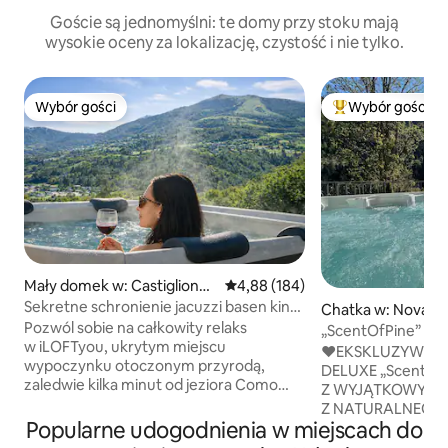
Goście są jednomyślni: te domy przy stoku mają
wysokie oceny za lokalizację, czystość i nie tylko.
Wybór gości
Wybór gości
Wybór gości
Najpopularniejsze
Mały domek w: Castiglione
Średnia ocena: 4,88 na 5, liczba 
4,88 (184)
d'Intelvi
Sekretne schronienie jacuzzi basen kino
Chatka w: Nova L
Jezioro Como
Pozwól sobie na całkowity relaks
„ScentOfPine” Dol
w iLOFTyou, ukrytym miejscu
z hydromasażem i
♥️EKSKLUZYWNY
wypoczynku otoczonym przyrodą,
DELUXE „ScentOf
zaledwie kilka minut od jeziora Como
Z WYJĄTKOWYMI
i Lugano. Obudź się przy zapierających
Z NATURALNEGO DREW
dech w piersiach widokach na góry,
Popularne udogodnienia w miejscach do
♥️SPA – FANTAST
zrelaksuj się w okrągłym łóżku przy
PODGRZEWANE J