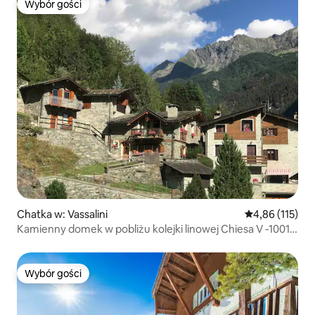
Wybór gości
Wybór gości
Chatka w: Vassalini
Średnia ocena: 
4,86 (115)
Kamienny domek w pobliżu kolejki linowej Chiesa V -1001
Noc
Wybór gości
Wybór gości