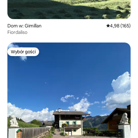
Dom w: Gimillan
Średnia ocena: 
4,98 (165)
Fiordaliso
Wybór gości
Wybór gości