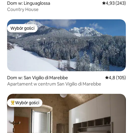
Dom w: Linguaglossa
Średnia ocena: 
4,93 (243)
Country House
Wybór gości
Wybór gości
Dom w: San Vigilio di Marebbe
Średnia ocena:
4,8 (105)
Apartament w centrum San Vigilio di Marebbe
Wybór gości
Najpopularniejsze z kategorii Wybór gości