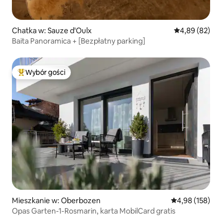
Chatka w: Sauze d'Oulx
Średnia ocena:
4,89 (82)
Baita Panoramica + [Bezpłatny parking]
Wybór gości
Najpopularniejsze z kategorii Wybór gości
Mieszkanie w: Oberbozen
Średnia ocena: 
4,98 (158)
Opas Garten-1-Rosmarin, karta MobilCard gratis