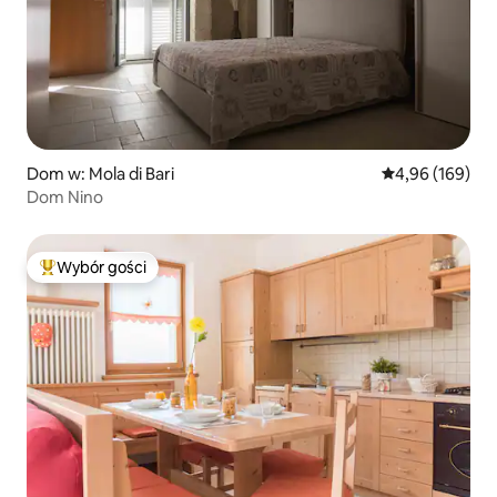
Dom w: Mola di Bari
Średnia ocena: 
4,96 (169)
Dom Nino
Wybór gości
Najpopularniejsze z kategorii Wybór gości