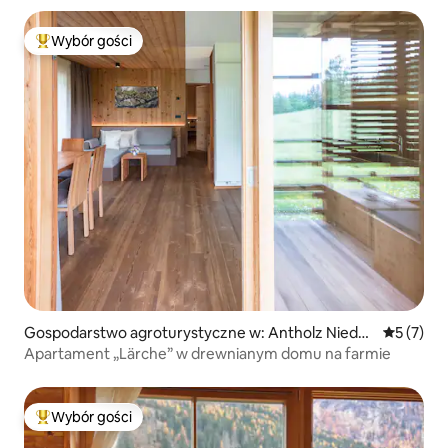
Wybór gości
Najpopularniejsze z kategorii Wybór gości
Gospodarstwo agroturystyczne w: Antholz Nieder
Średnia oc
5 (7)
tal
Apartament „Lärche” w drewnianym domu na farmie
Wybór gości
Najpopularniejsze z kategorii Wybór gości