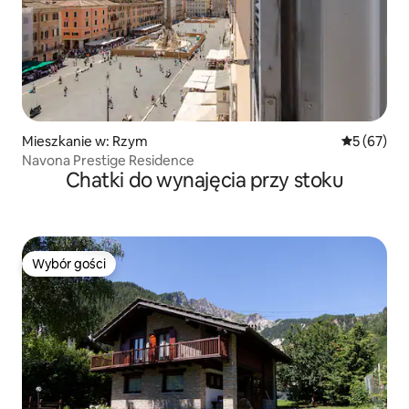
Mieszkanie w: Rzym
Średnia oce
5 (67)
Navona Prestige Residence
Chatki do wynajęcia przy stoku
Wybór gości
Wybór gości