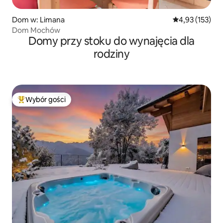
Dom w: Limana
Średnia ocena: 
4,93 (153)
Dom Mochów
Domy przy stoku do wynajęcia dla
rodziny
Wybór gości
Najpopularniejsze z kategorii Wybór gości