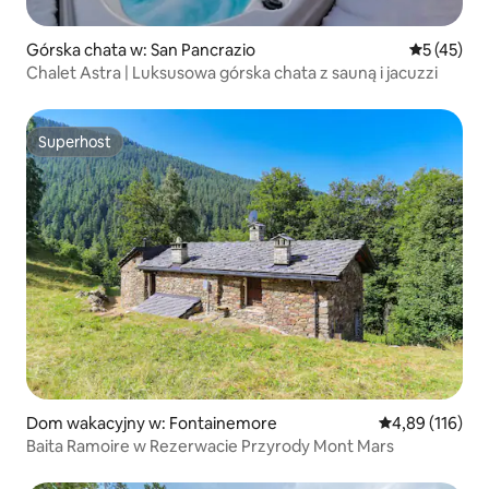
Górska chata w: San Pancrazio
Średnia oce
5 (45)
Chalet Astra | Luksusowa górska chata z sauną i jacuzzi
Superhost
Superhost
Dom wakacyjny w: Fontainemore
Średnia ocena: 
4,89 (116)
Baita Ramoire w Rezerwacie Przyrody Mont Mars