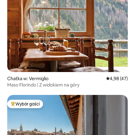
Chatka w: Vermiglio
Średnia ocena:
4,98 (47)
Maso Florindo | Z widokiem na góry
Wybór gości
Najpopularniejsze z kategorii Wybór gości