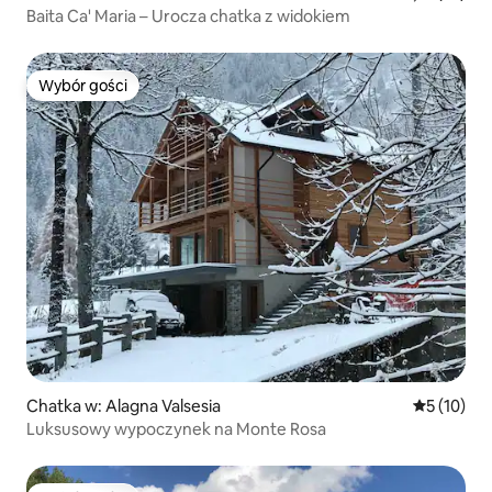
Baita Ca' Maria – Urocza chatka z widokiem
Wybór gości
Wybór gości
Chatka w: Alagna Valsesia
Średnia oce
5 (10)
Luksusowy wypoczynek na Monte Rosa