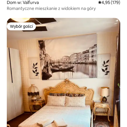
Dom w: Valfurva
Średnia ocena: 
4,95 (179)
Romantyczne mieszkanie z widokiem na góry
Wybór gości
Wybór gości