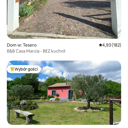
Dom w: Tesero
Średnia ocena: 
4,93 (182)
B&B Casa Marzia - BEZ kuchni!
Wybór gości
Najpopularniejsze z kategorii Wybór gości