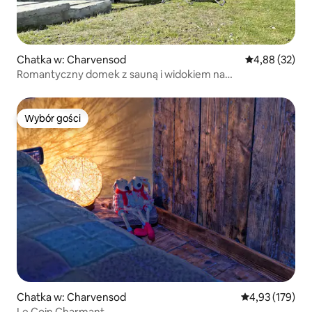
Chatka w: Charvensod
Średnia ocena:
4,88 (32)
Romantyczny domek z sauną i widokiem na
spektakularne krajobrazy
Wybór gości
Wybór gości
Chatka w: Charvensod
Średnia ocena: 
4,93 (179)
Le Coin Charmant