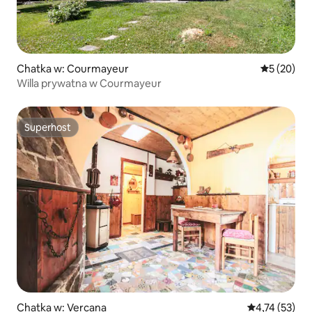
Chatka w: Courmayeur
Średnia oce
5 (20)
Willa prywatna w Courmayeur
Superhost
Superhost
Chatka w: Vercana
Średnia ocena:
4,74 (53)