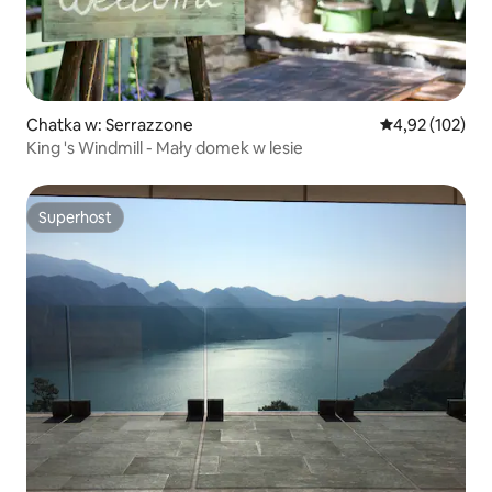
Chatka w: Serrazzone
Średnia ocena: 
4,92 (102)
King 's Windmill - Mały domek w lesie
Superhost
Superhost