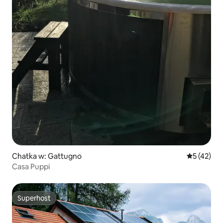
Chatka w: Gattugno
Średnia oce
5 (42)
Casa Puppi
Superhost
Superhost