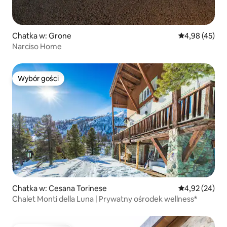
Chatka w: Grone
Średnia ocena:
4,98 (45)
Narciso Home
Wybór gości
Wybór gości
Chatka w: Cesana Torinese
Średnia ocena:
4,92 (24)
Chalet Monti della Luna | Prywatny ośrodek wellness*