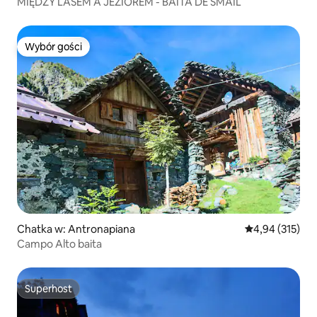
MIĘDZY LASEM A JEZIOREM - BAITA DE SMAIL
Wybór gości
Wybór gości
Chatka w: Antronapiana
Średnia ocena: 
4,94 (315)
Campo Alto baita
Superhost
Superhost