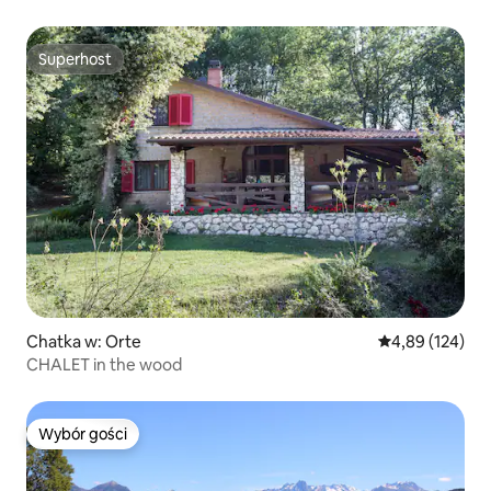
intymna!
Superhost
Superhost
Chatka w: Orte
Średnia ocena: 
4,89 (124)
CHALET in the wood
Wybór gości
Wybór gości