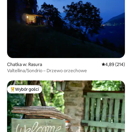
Chatka w: Rasura
Średnia ocena: 
4,89 (214)
Valtellina/Sondrio – Drzewo orzechowe
Wybór gości
Najpopularniejsze z kategorii Wybór gości