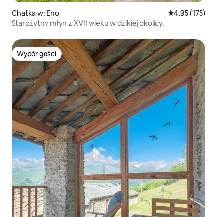
Chatka w: Eno
Średnia ocena: 
4,95 (175)
Starożytny młyn z XVII wieku w dzikiej okolicy.
Wybór gości
Wybór gości