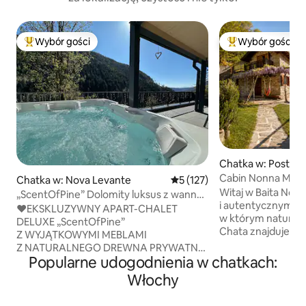
Wybór gości
Wybór gości
Najpopularniejsze z kategorii Wybór gości
Najpopularniejsze
Chatka w: Postale
Cabin Nonna Maria
Chatka w: Nova Levante
Średnia ocena: 5 na 5, liczba 
5 (127)
Reserve
Witaj w Baita Non
„ScentOfPine” Dolomity luksus z wanną
i autentycznym m
z hydromasażem i sauną
♥️EKSKLUZYWNY APART-CHALET
w którym natura j
DELUXE „ScentOfPine”
Chata znajduje si
Z WYJĄTKOWYMI MEBLAMI
ustronnym, ale ł
Z NATURALNEGO DREWNA PRYWATNE
miejscu – to rzad
Popularne udogodnienia w chatkach:
♥️SPA – FANTASTYCZNE
zapewnia całkowi
PODGRZEWANE JACUZZI
Włochy
rezygnacji z komfortu. Wokół je
I PRZESTRONNA SAUNA + WSPANIAŁY
las, zapach żywicy
WIDOK NA DOLOMITY ♥️CENTRUM