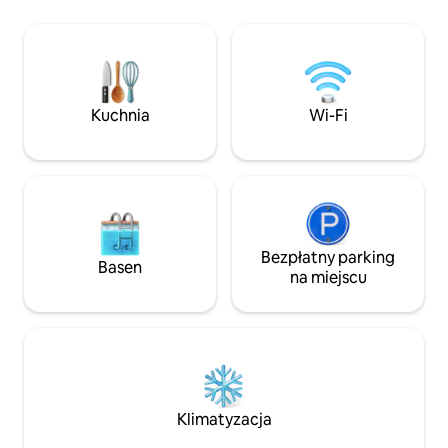
w piersiach widok 
BOLZANO ZA JEDYNE 25 MINUT
przypomina obraz 
♥️OŚRODEK NARCIARSKI „CARENESS”
z porami roku. To 
ZA JEDYNE 600 M ♥️MAGICZNY POBYT
przyjmuje, uspokaj
W GÓRSKIEJ WIOSCE ♥️OGRÓD +
znalezienia czasu i
TARAS Z PANORAMICZNYM WIDOKIEM
i dla tych, których
♥️2 PIĘKNE POKOJE DWUOSOBOWE ♥️2
Kuchnia
Wi-Fi
LUKSUSOWE ŁAZIENKI Z PRYSZNICEM
♥️ŁADOWANIE POJAZDÓW
ELEKTRYCZNYCH ♥️WIFI, 2 SMART TV
55" ♥️WYMARZONA PRYWATNA
POWIERZCHNIA PONAD 280 METRÓW
KWADRATOWYCH!
Bezpłatny parking
Basen
na miejscu
Klimatyzacja