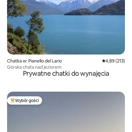
Chatka w: Pianello del Lario
Średnia ocena: 
4,89 (213)
Górska chata nad jeziorem
Prywatne chatki do wynajęcia
Wybór gości
Najpopularniejsze z kategorii Wybór gości