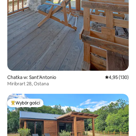
Chatka w: Sant'Antonio
Średnia ocena: 
4,95 (130)
Miribrart 28, Ostana
Wybór gości
Najpopularniejsze z kategorii Wybór gości