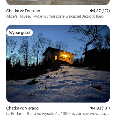
Chatka w: Fonteno
Średnia ocena: 
4,87 (127)
Alice's House. Twoje wymarzone wakacje! Jezioro Iseo
Wybór gości
Wybór gości
Chatka w: Viarago
Średnia ocena: 
4,93 (101)
La Fedara – Baita na wysokości 1000 m, zarezerwowana,