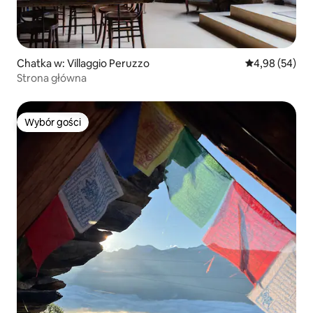
Chatka w: Villaggio Peruzzo
Średnia ocena:
4,98 (54)
Strona główna
Wybór gości
Wybór gości