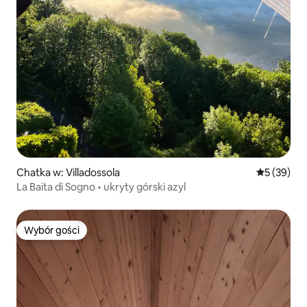
Chatka w: Villadossola
Średnia oce
5 (39)
La Baita di Sogno • ukryty górski azyl
Wybór gości
Wybór gości