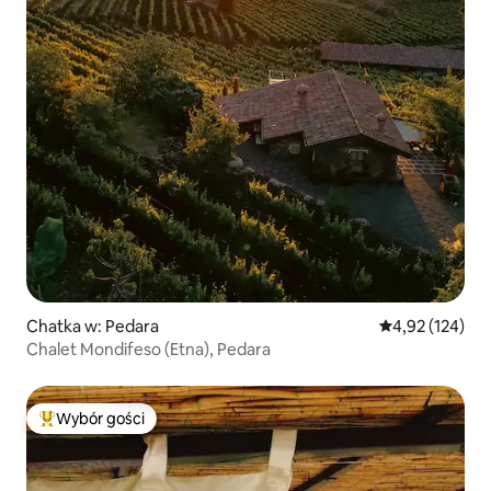
Chatka w: Pedara
Średnia ocena: 
4,92 (124)
Chalet Mondifeso (Etna), Pedara
Wybór gości
Najpopularniejsze z kategorii Wybór gości