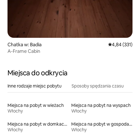
Chatka w: Badia
Średnia ocena: 
4,84 (331)
A-Frame Cabin
Miejsca do odkrycia
Inne rodzaje miejsc pobytu
Sposoby spędzania czasu
Miejsca na pobyt w wieżach
Miejsca na pobyt na wyspach
Włochy
Włochy
Miejsca na pobyt w domkach ekologicznych na łonie przyrody
Miejsca na pobyt w gospodarstwach agroturystycznych
Włochy
Włochy