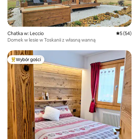
Chatka w: Leccio
Średnia oce
5 (54)
Domek w lesie w Toskanii z własną wanną
Wybór gości
Najpopularniejsze z kategorii Wybór gości