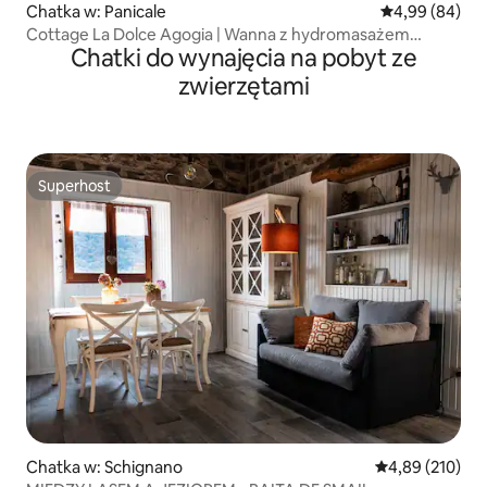
Chatka w: Panicale
Średnia ocena:
4,99 (84)
Cottage La Dolce Agogia | Wanna z hydromasażem
Chatki do wynajęcia na pobyt ze
opalana drewnem
zwierzętami
Superhost
Superhost
Chatka w: Schignano
Średnia ocena: 
4,89 (210)