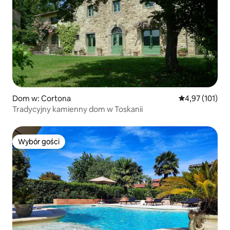
Dom w: Cortona
Średnia ocena: 
4,97 (101)
Tradycyjny kamienny dom w Toskanii
Wybór gości
Wybór gości