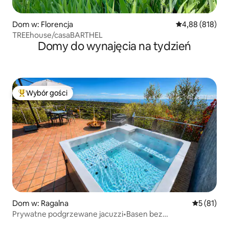
Dom w: Florencja
Średnia ocena: 
4,88 (818)
TREEhouse/casaBARTHEL
Domy do wynajęcia na tydzień
Wybór gości
Najpopularniejsze z kategorii Wybór gości
Dom w: Ragalna
Średnia oce
5 (81)
Prywatne podgrzewane jacuzzi•Basen bez
krawędzi•Rahal Luxury