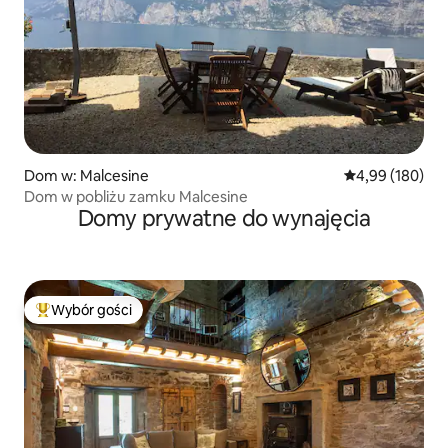
Dom w: Malcesine
Średnia ocena: 
4,99 (180)
Dom w pobliżu zamku Malcesine
Domy prywatne do wynajęcia
Wybór gości
Najpopularniejsze z kategorii Wybór gości