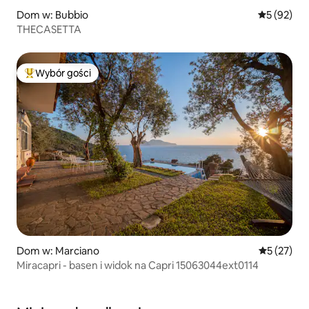
Dom w: Bubbio
Średnia oce
5 (92)
THECASETTA
Wybór gości
Najpopularniejsze z kategorii Wybór gości
Dom w: Marciano
Średnia oce
5 (27)
Miracapri - basen i widok na Capri 15063044ext0114