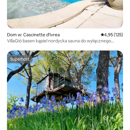
Dom w: Cascinette d'Ivrea
Średnia ocena: 
4,95 (125)
VillaGió basen kąpiel nordycka sauna do wyłącznego
użytku
Superhost
Superhost