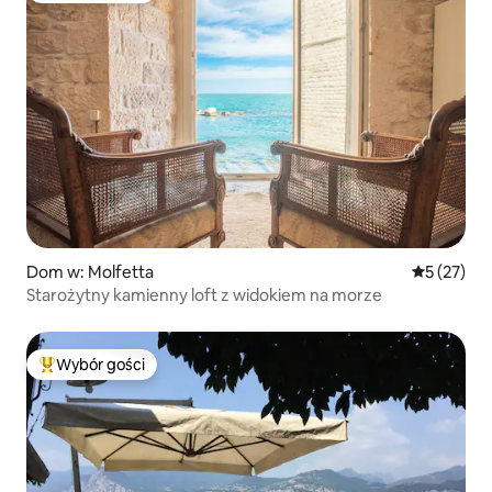
Dom w: Molfetta
Średnia oce
5 (27)
Starożytny kamienny loft z widokiem na morze
Wybór gości
Najpopularniejsze z kategorii Wybór gości