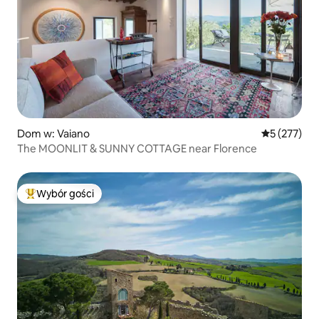
Dom w: Vaiano
Średnia ocen
5 (277)
The MOONLIT & SUNNY COTTAGE near Florence
Wybór gości
Najpopularniejsze z kategorii Wybór gości