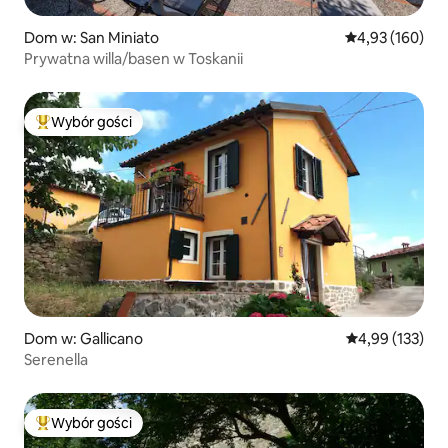
Dom w: San Miniato
Średnia ocena: 
4,93 (160)
Prywatna willa/basen w Toskanii
Wybór gości
Najpopularniejsze z kategorii Wybór gości
Dom w: Gallicano
Średnia ocena: 
4,99 (133)
Serenella
Wybór gości
Najpopularniejsze z kategorii Wybór gości