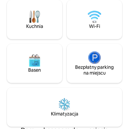
łączy w sobie rustykalny urok
(king) 🛏️ i prywa
z nowoczesnymi udogodnieniami.
75" Łóżko z pamięc
Idealne miejsce dla rodzin lub grup,
Kuchnia 🍷 i piwni
które obiecuje magiczne wieczory pod
Szybkie 📶 Wi-Fi, ❤️ Idealne miejsce na
gwiazdami, w tym relaks w jacuzzi
rocznice, oświadc
Kuchnia
Wi-Fi
i kolacje na świeżym powietrzu. W tym
miodowe i weeken
raju czeka na Ciebie niezapomniany
autentyczna wiosk
wypoczynek!
dyspozycji i prywa
Bezpłatny parking
Basen
na miejscu
Klimatyzacja