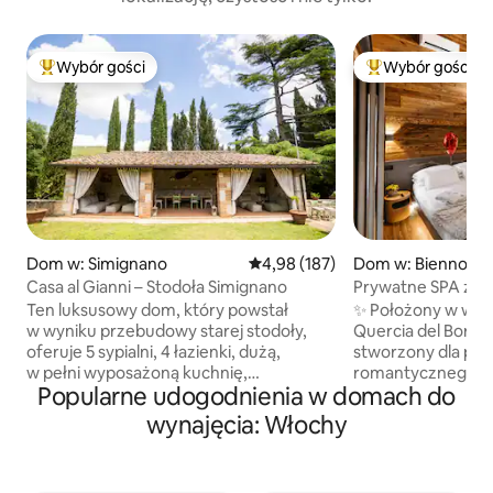
Wybór gości
Wybór gości
Najpopularniejsze z kategorii Wybór gości
Najpopularniejsze
Dom w: Simignano
Średnia ocena: 4,98 na 5, liczba 
4,98 (187)
Dom w: Bienno
Casa al Gianni – Stodoła Simignano
Prywatne SPA z jac
widokiem na Alpy
Ten luksusowy dom, który powstał
✨ Położony w w s
w wyniku przebudowy starej stodoły,
Quercia del Borgo
oferuje 5 sypialni, 4 łazienki, dużą,
stworzony dla par
w pełni wyposażoną kuchnię,
romantycznego 
Popularne udogodnienia w domach do
przestronny salon, duży prywatny ogród
z prawdziwą prywa
z parkingiem, jacuzzi, taras z sofami, grill,
drewno i design t
wynajęcia: Włochy
palenisko i kuchnię na świeżym
całodobowemu p
powietrzu. Idealne miejsce dla osób,
z jacuzzi, sauną fi
które szukają wyjątkowych wrażeń –
Alpy. Apartament z dużym łóżkiem