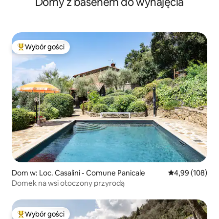
Domy z basenem do wynajęcia
Wybór gości
Najpopularniejsze z kategorii Wybór gości
Dom w: Loc. Casalini - Comune Panicale
Średnia ocena: 
4,99 (108)
Domek na wsi otoczony przyrodą
Wybór gości
Najpopularniejsze z kategorii Wybór gości