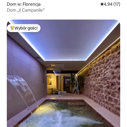
Dom w: Florencja
Średnia ocena:
4,94 (17)
Dom „Il Campanile”
Wybór gości
Najpopularniejsze z kategorii Wybór gości