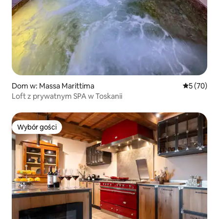
Dom w: Massa Marittima
Średnia oce
5 (70)
Loft z prywatnym SPA w Toskanii
Wybór gości
Wybór gości