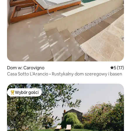
Dom w: Carovigno
Średnia oce
5 (17)
Casa Sotto L'Arancio • Rustykalny dom szeregowy i basen
Wybór gości
Najpopularniejsze z kategorii Wybór gości