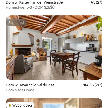
Dom w: Kaltern an der Weinstraße
Średnia oce
5 (27)
Homestwenty3 - DOM SZEŚĆ
Superhost
Superhost
Dom w: Tavarnelle Val di Pesa
Średnia ocena: 
4,86 (212)
Dom Nada Home
Wybór gości
Najpopularniejsze z kategorii Wybór gości