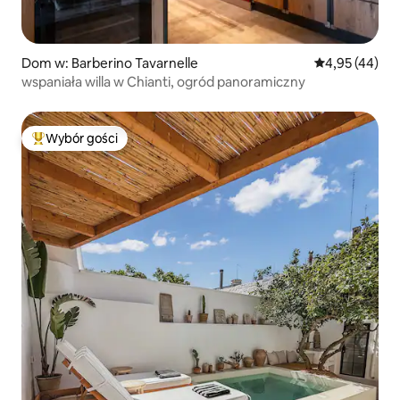
Dom w: Barberino Tavarnelle
Średnia ocena:
4,95 (44)
wspaniała willa w Chianti, ogród panoramiczny
Wybór gości
Najpopularniejsze z kategorii Wybór gości