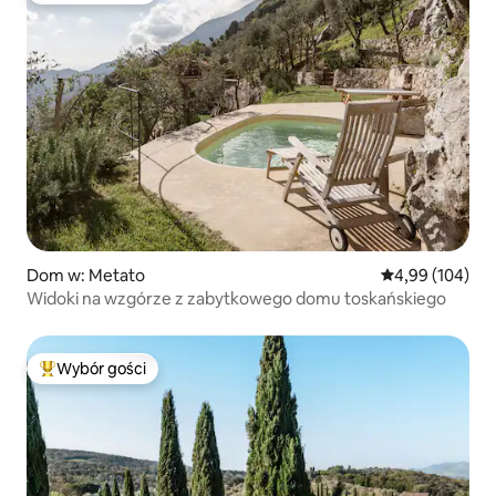
Dom w: Metato
Średnia ocena: 
4,99 (104)
Widoki na wzgórze z zabytkowego domu toskańskiego
Wybór gości
Najpopularniejsze z kategorii Wybór gości