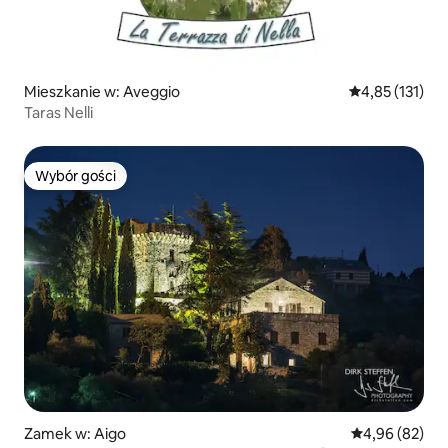
Mieszkanie w: Aveggio
Średnia ocena: 
4,85 (131)
Taras Nelli
Wybór gości
Wybór gości
Zamek w: Aigo
Średnia ocena:
4,96 (82)