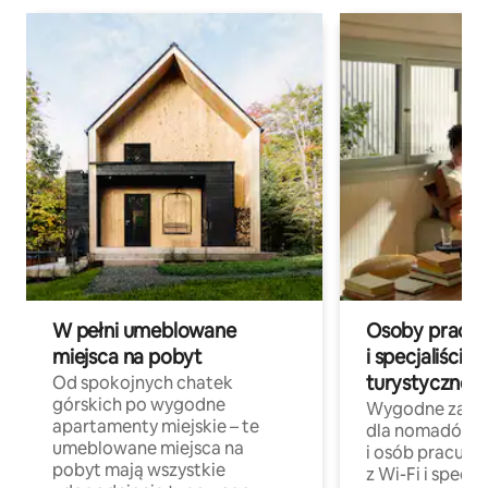
W pełni umeblowane
Osoby pracują
miejsca na pobyt
i specjaliści z
turystycznej
Od spokojnych chatek
górskich po wygodne
Wygodne zakw
apartamenty miejskie – te
dla nomadów 
umeblowane miejsca na
i osób pracując
pobyt mają wszystkie
z Wi-Fi i specja