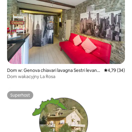
Dom w: Genova chiavari lavagna Sestri levante
Średnia ocena:
4,79 (34)
Rapallo
Dom wakacyjny La Rosa
Superhost
Superhost