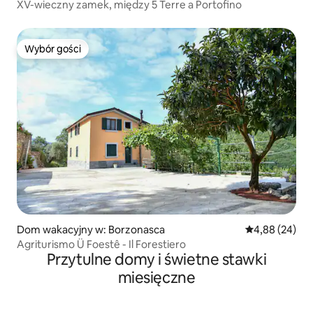
XV-wieczny zamek, między 5 Terre a Portofino
Wybór gości
Wybór gości
Dom wakacyjny w: Borzonasca
Średnia ocena:
4,88 (24)
Agriturismo Ü Foestê - Il Forestiero
Przytulne domy i świetne stawki
miesięczne