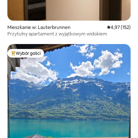
Mieszkanie w: Lauterbrunnen
Średnia ocena: 
4,97 (152)
Przytulny apartament z wyjątkowym widokiem
Wybór gości
Najpopularniejsze z kategorii Wybór gości