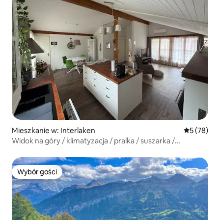
Mieszkanie w: Interlaken
Średnia oce
5 (78)
Widok na góry / klimatyzacja / pralka / suszarka /
centralne położenie / cisza / jezioro
Wybór gości
Wybór gości