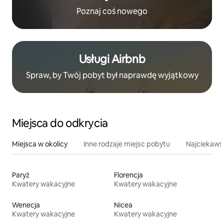
Poznaj coś nowego
Usługi Airbnb
Spraw, by Twój pobyt był naprawdę wyjątkowy
Miejsca do odkrycia
Miejsca w okolicy
Inne rodzaje miejsc pobytu
Najciekawsz
Paryż
Florencja
Kwatery wakacyjne
Kwatery wakacyjne
Wenecja
Nicea
Kwatery wakacyjne
Kwatery wakacyjne