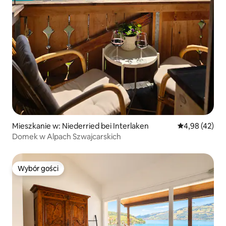
Mieszkanie w: Niederried bei Interlaken
Średnia ocena:
4,98 (42)
Domek w Alpach Szwajcarskich
Wybór gości
Wybór gości