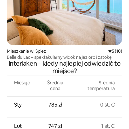
Mieszkanie w: Spiez
Średnia oce
5 (10)
Belle du Lac – spektakularny widok na jezioro i zatokę
Interlaken – kiedy najlepiej odwiedzić to
miejsce?
Miesiąc
Średnia
Średnia
cena
temperatura
Sty
785 zł
0 st. C
Lut
747 zł
1 st. C