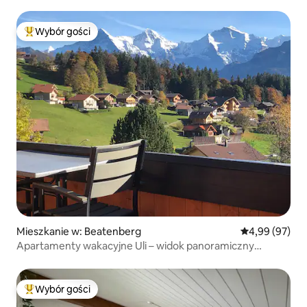
Alpy
Wybór gości
Najpopularniejsze z kategorii Wybór gości
Mieszkanie w: Beatenberg
Średnia ocena:
4,99 (97)
Apartamenty wakacyjne Uli – widok panoramiczny
z dachu
Wybór gości
Najpopularniejsze z kategorii Wybór gości