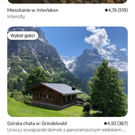
Mieszkanie w: Interlaken
Średnia ocena: 
4,76 (519)
Intercity
Wybór gości
Wybór gości
Górska chata w: Grindelwald
Średnia ocena: 
4,92 (367)
Uroczy szwajcarski domek z panoramicznym widokiem na