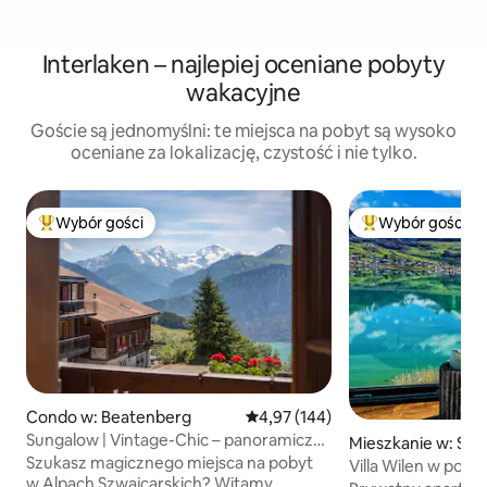
Interlaken – najlepiej oceniane pobyty
wakacyjne
Goście są jednomyślni: te miejsca na pobyt są wysoko
oceniane za lokalizację, czystość i nie tylko.
Wybór gości
Wybór gości
Najpopularniejsze z kategorii Wybór gości
Najpopularniejsze
Condo w: Beatenberg
Średnia ocena: 4,97 na 5, liczba 
4,97 (144)
Sungalow | Vintage-Chic – panoramiczny
Mieszkanie w: Sar
domek w Alpach
Szukasz magicznego miejsca na pobyt
Villa Wilen w pob
w Alpach Szwajcarskich? Witamy
oaza nad jeziorem