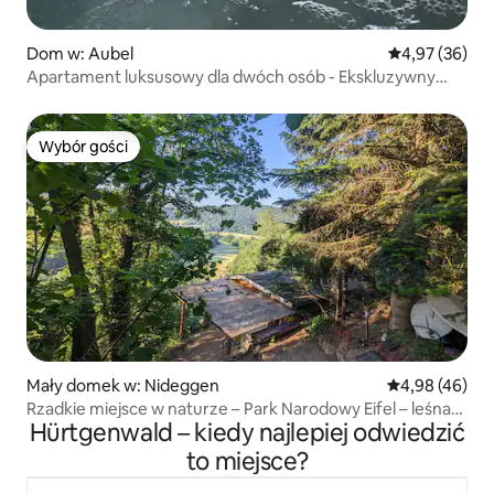
Dom w: Aubel
Średnia ocena:
4,97 (36)
Apartament luksusowy dla dwóch osób - Ekskluzywny
Charakter
Wybór gości
Wybór gości
Mały domek w: Nideggen
Średnia ocena:
4,98 (46)
Rzadkie miejsce w naturze – Park Narodowy Eifel – leśna
Hürtgenwald – kiedy najlepiej odwiedzić
chata
to miejsce?