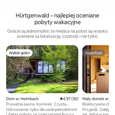
Hürtgenwald – najlepiej oceniane
pobyty wakacyjne
Goście są jednomyślni: te miejsca na pobyt są wysoko
oceniane za lokalizację, czystość i nie tylko.
Wybór gości
Superhost
Wybór gości
Superhost
Dom w: Heimbach
Średnia ocena: 4,97 na 5, liczba
4,97 (30)
Mały domek w: S
Prywatna sauna. Kominek. Czysta
Ekskluzywne chatk
natura i spokój.
mlab.relax Eifel
Ostrzeżenie: tylko dla osób pełnoletnich
Przyjedź. Oddycha
| Zakaz pobytu ze zwierzętami! Poczuj
się. Witaj w swoim prywatnym ośrodku