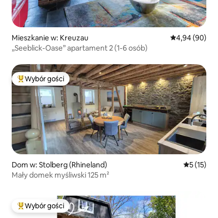
Mieszkanie w: Kreuzau
Średnia ocena:
4,94 (90)
„Seeblick-Oase” apartament 2 (1-6 osób)
Wybór gości
Najpopularniejsze z kategorii Wybór gości
Dom w: Stolberg (Rhineland)
Średnia oce
5 (15)
Mały domek myśliwski 125 m²
Wybór gości
Najpopularniejsze z kategorii Wybór gości