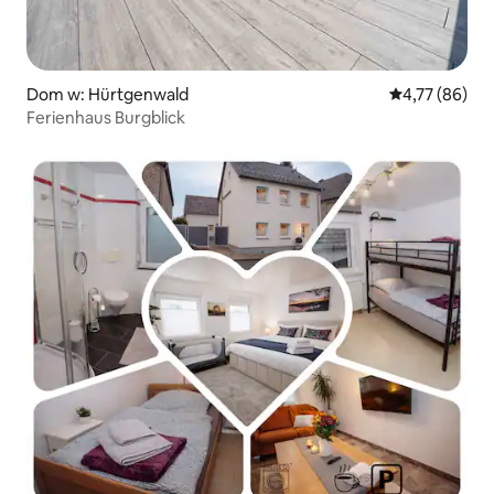
Dom w: Hürtgenwald
Średnia ocena:
4,77 (86)
Ferienhaus Burgblick