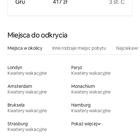
Gru
417 zł
3 st. C
Miejsca do odkrycia
Miejsca w okolicy
Inne rodzaje miejsc pobytu
Najciekawsz
Londyn
Paryż
Kwatery wakacyjne
Kwatery wakacyjne
Amsterdam
Monachium
Kwatery wakacyjne
Kwatery wakacyjne
Bruksela
Hamburg
Kwatery wakacyjne
Kwatery wakacyjne
Strasburg
Pokaż więcej
Kwatery wakacyjne