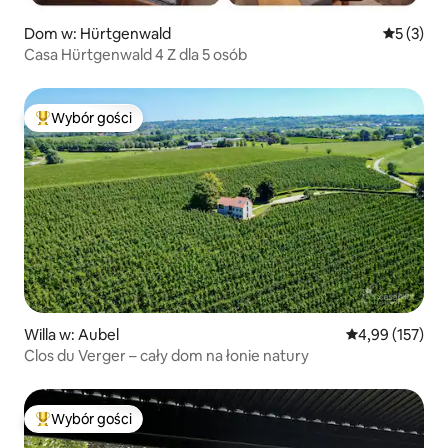
Dom w: Hürtgenwald
Średnia oc
5 (3)
Casa Hürtgenwald 4 Z dla 5 osób
Wybór gości
Najpopularniejsze z kategorii Wybór gości
Willa w: Aubel
Średnia ocena: 
4,99 (157)
Clos du Verger – cały dom na łonie natury
Wybór gości
Najpopularniejsze z kategorii Wybór gości