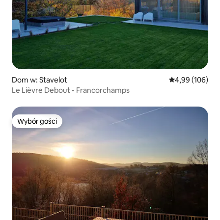
Dom w: Stavelot
Średnia ocena: 
4,99 (106)
Le Lièvre Debout - Francorchamps
Wybór gości
Wybór gości