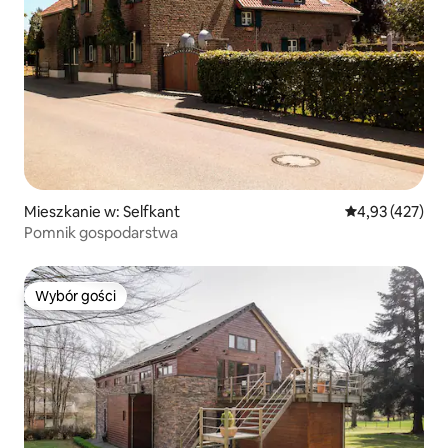
Mieszkanie w: Selfkant
Średnia ocena: 
4,93 (427)
Pomnik gospodarstwa
Wybór gości
Wybór gości