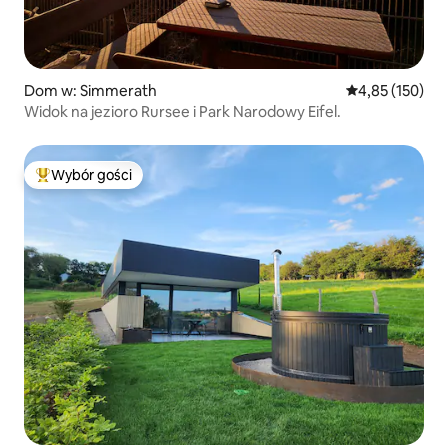
Dom w: Simmerath
Średnia ocena: 
4,85 (150)
Widok na jezioro Rursee i Park Narodowy Eifel.
Wybór gości
Najpopularniejsze z kategorii Wybór gości