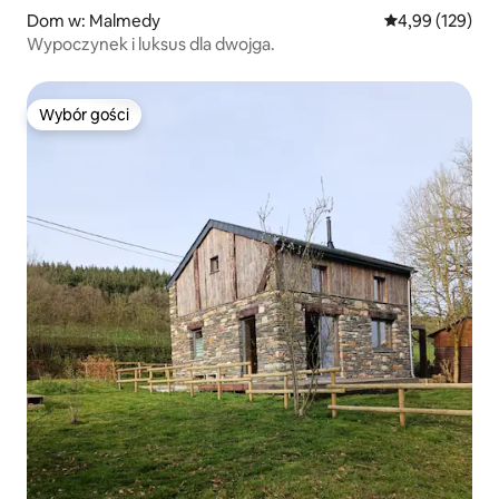
Dom w: Malmedy
Średnia ocena: 
4,99 (129)
Wypoczynek i luksus dla dwojga.
Wybór gości
Wybór gości