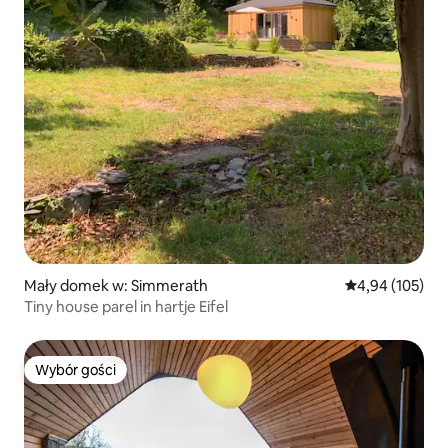
Mały domek w: Simmerath
Średnia ocena: 
4,94 (105)
Tiny house parel in hartje Eifel
Wybór gości
Wybór gości