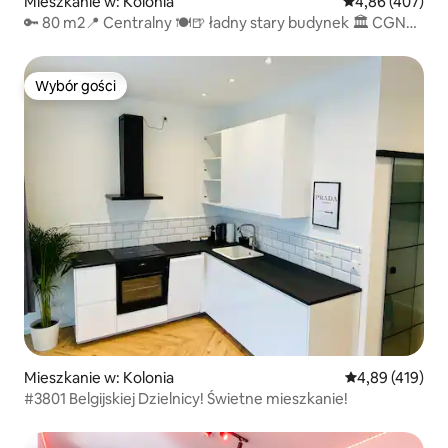
Mieszkanie w: Kolonia
Średnia ocena: 
4,86 (407)
🔑 80 m2📍 Centralny 🍽🍺 ładny stary budynek 🏛 CGN
Messe 📈
Wybór gości
Wybór gości
Mieszkanie w: Kolonia
Średnia ocena: 
4,89 (419)
#3801 Belgijskiej Dzielnicy! Świetne mieszkanie!