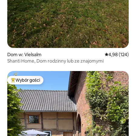
Dom w: Vielsalm
Średnia ocena: 
4,98 (124)
Shanti Home, Dom rodzinny lub ze znajomymi
Wybór gości
Najpopularniejsze z kategorii Wybór gości