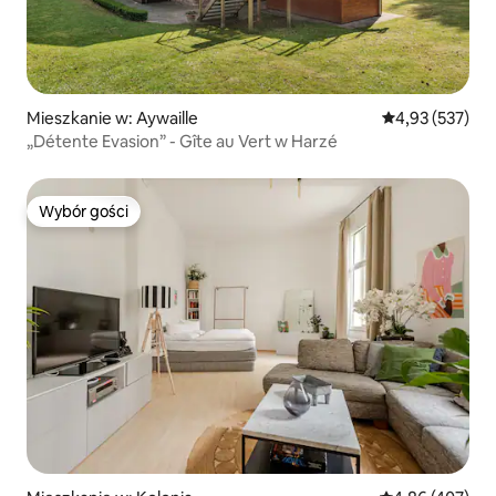
Mieszkanie w: Aywaille
Średnia ocena: 
4,93 (537)
„Détente Evasion” - Gîte au Vert w Harzé
Wybór gości
Wybór gości