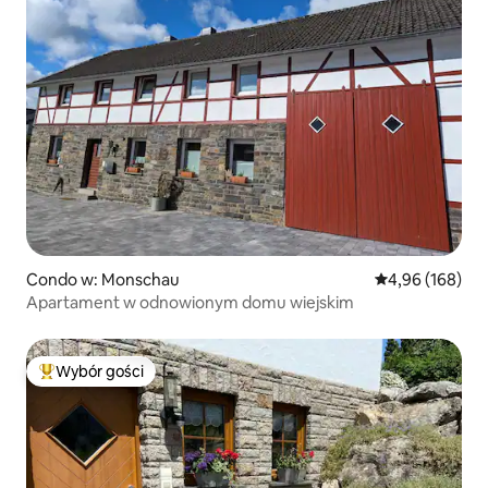
Condo w: Monschau
Średnia ocena: 
4,96 (168)
Apartament w odnowionym domu wiejskim
Wybór gości
Najpopularniejsze z kategorii Wybór gości