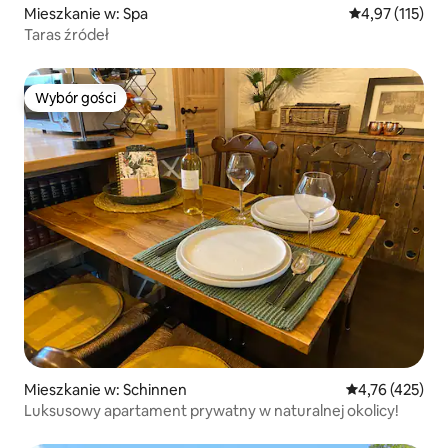
Mieszkanie w: Spa
Średnia ocena: 
4,97 (115)
Taras źródeł
Wybór gości
Wybór gości
Mieszkanie w: Schinnen
Średnia ocena: 
4,76 (425)
Luksusowy apartament prywatny w naturalnej okolicy!