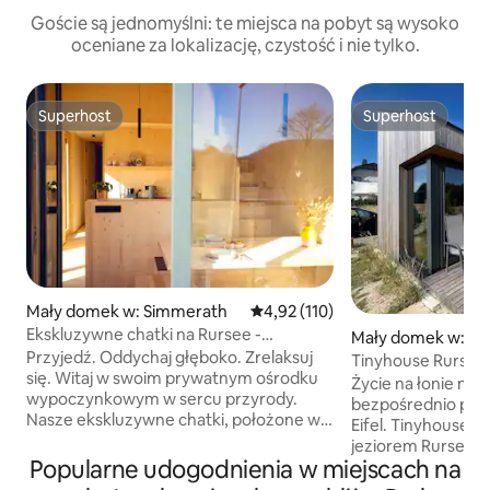
Goście są jednomyślni: te miejsca na pobyt są wysoko
oceniane za lokalizację, czystość i nie tylko.
Superhost
Superhost
Superhost
Superhost
Mały domek w: Simmerath
Średnia ocena: 4,92 na 5, liczba 
4,92 (110)
Ekskluzywne chatki na Rursee -
Mały domek w: N
mlab.relax Eifel
Przyjedź. Oddychaj głęboko. Zrelaksuj
Tinyhouse Rursee 
się. Witaj w swoim prywatnym ośrodku
z pobytu
Życie na łonie nat
wypoczynkowym w sercu przyrody.
bezpośrednio pr
Nasze ekskluzywne chatki, położone w
Eifel. Tinyhouse zn
oszałamiającym Parku Narodowym Eifel,
jeziorem Rursees. 
zaledwie 600 metrów od lśniącego
Popularne udogodnienia w miejscach na
znajdują się tuż 
jeziora Rursee, zachęcają do
po śniegu i przyt