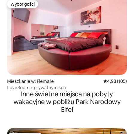
Wybór gości
Wybór gości
Mieszkanie w: Flemalle
Średnia ocena: 
4,93 (105)
LoveRoom z prywatnym spa
Inne świetne miejsca na pobyty
wakacyjne w pobliżu Park Narodowy
Eifel