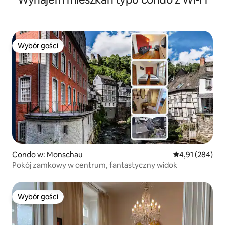
Wybór gości
Wybór gości
Condo w: Monschau
Średnia ocena: 
4,91 (284)
Pokój zamkowy w centrum, fantastyczny widok
Wybór gości
Wybór gości