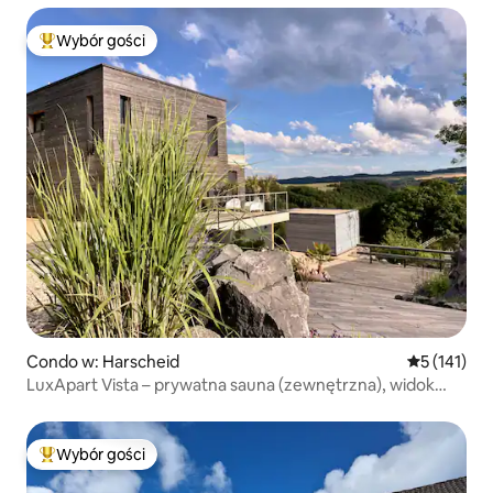
Wybór gości
Najpopularniejsze z kategorii Wybór gości
Condo w: Harscheid
Średnia ocen
5 (141)
LuxApart Vista – prywatna sauna (zewnętrzna), widok
panoramiczny
Wybór gości
Najpopularniejsze z kategorii Wybór gości