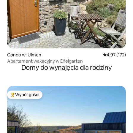
Condo w: Ulmen
Średnia ocena: 
4,97 (172)
Apartament wakacyjny w Eifelgarten
Domy do wynajęcia dla rodziny
Wybór gości
Najpopularniejsze z kategorii Wybór gości