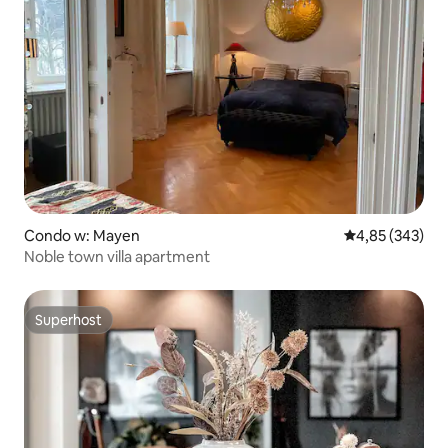
Condo w: Mayen
Średnia ocena: 
4,85 (343)
Noble town villa apartment
Superhost
Superhost