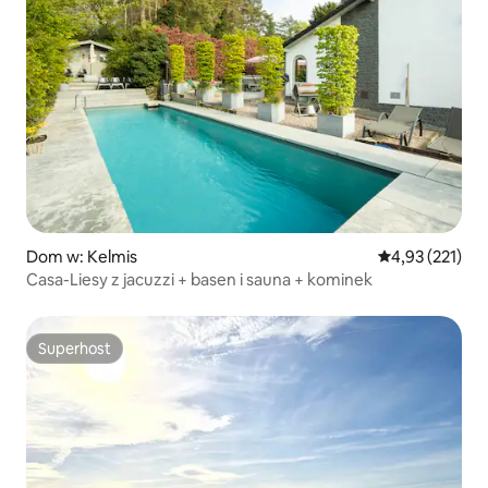
Dom w: Kelmis
Średnia ocena: 
4,93 (221)
Casa-Liesy z jacuzzi + basen i sauna + kominek
Superhost
Superhost