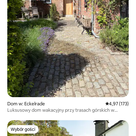
Dom w: Eckelrade
Średnia ocena: 
4,97 (173)
Luksusowy dom wakacyjny przy trasach górskich w
południowym Limburgu
Wybór gości
Wybór gości