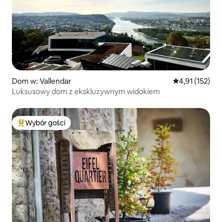
Dom w: Vallendar
Średnia ocena: 
4,91 (152)
Luksusowy dom z ekskluzywnym widokiem
Wybór gości
Najpopularniejsze z kategorii Wybór gości