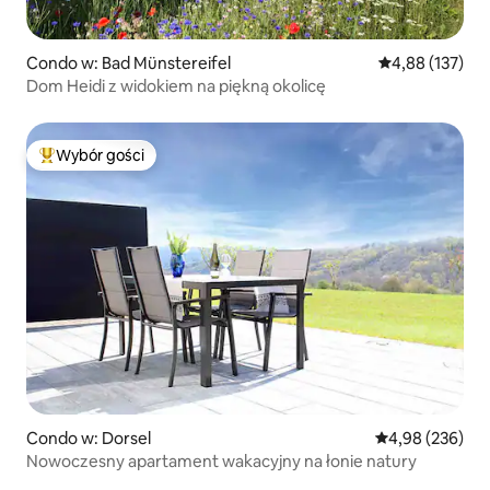
Condo w: Bad Münstereifel
Średnia ocena: 
4,88 (137)
Dom Heidi z widokiem na piękną okolicę
Wybór gości
Najpopularniejsze z kategorii Wybór gości
Condo w: Dorsel
Średnia ocena: 
4,98 (236)
Nowoczesny apartament wakacyjny na łonie natury