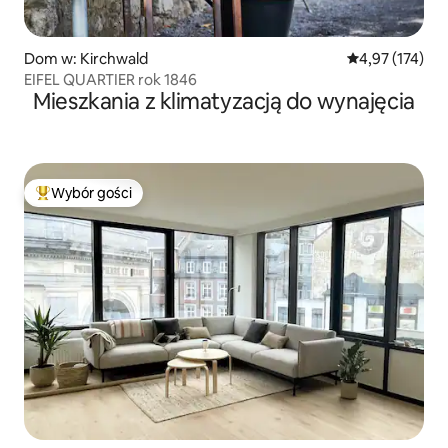
Dom w: Kirchwald
Średnia ocena: 
4,97 (174)
EIFEL QUARTIER rok 1846
Mieszkania z klimatyzacją do wynajęcia
Wybór gości
Najpopularniejsze z kategorii Wybór gości