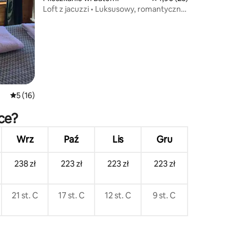
Loft z jacuzzi • Luksusowy, romantyczny
wypoczynek • Batumi
Średnia ocena: 5 na 5, liczba recenzji: 16
5 (16)
ce?
Wrz
Paź
Lis
Gru
238 zł
223 zł
223 zł
223 zł
21 st. C
17 st. C
12 st. C
9 st. C