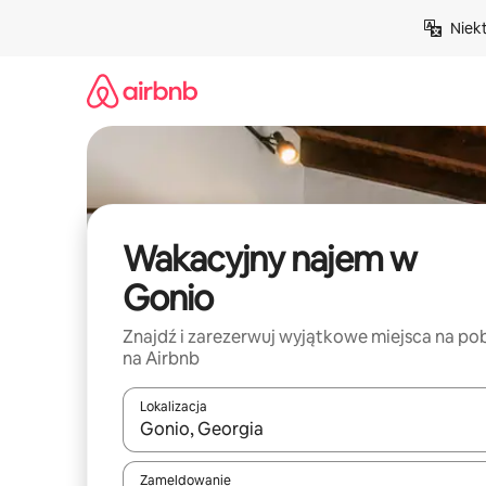
Przejdź
Niek
do
treści
Wakacyjny najem w
Gonio
Znajdź i zarezerwuj wyjątkowe miejsca na po
na Airbnb
Lokalizacja
Gdy wyniki będą dostępne, możesz poruszać się p
Zameldowanie