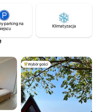
ny parking na
Klimatyzacja
iejscu
e
Wybór gości
Najpopularniejsze z kategorii Wybór gości