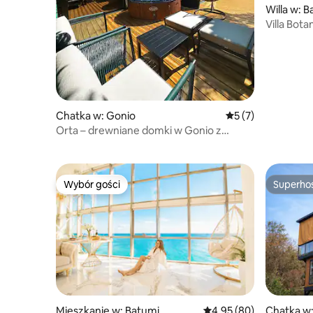
Willa w: 
Villa Bota
na morze
Chatka w: Gonio
Średnia ocena: 5 na
5 (7)
Orta – drewniane domki w Gonio z
widokiem na morze i góry
Wybór gości
Superho
Wybór gości
Superho
Mieszkanie w: Batumi
Średnia ocena: 4,95 na 
4,95 (80)
Chatka w