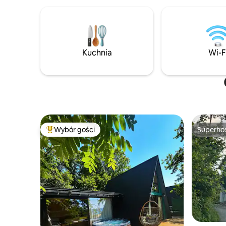
małych grup – dom może pomieścić do
recepcyjn
5 gości. W pełni wyposażone we
wszystko, czego potrzebujesz: • Ciepłe
koce, żelazko, suszarka do włosów,
przybory kuchenne • Duży prywatny
ogród z hamakami, huśtawkami
Kuchnia
Wi-F
i przytulną zadaszoną częścią
wypoczynkową, z której można
podziwiać zachód słońca w ogrodzie. To
Twój spokojny zakątek w pobliżu Batumi.
💫
Wybór gości
Superho
Najpopularniejsze z kategorii Wybór gości
Superho