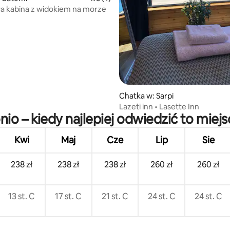
a kabina z widokiem na morze
Chatka w: Sarpi
Lazeti inn • Lasette Inn
nio – kiedy najlepiej odwiedzić to miejs
Kwi
Maj
Cze
Lip
Sie
238 zł
238 zł
238 zł
260 zł
260 zł
13 st. C
17 st. C
21 st. C
24 st. C
24 st. C