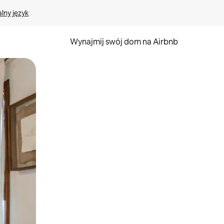
lny język
Wynajmij swój dom na Airbnb
e za pomocą gestów dotykowych lub przesuwania.