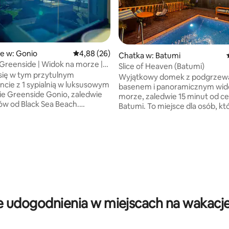
e w: Gonio
Średnia ocena: 4,88 na 5, liczba recenzji: 26
4,88 (26)
Chatka w: Batumi
reenside | Widok na morze |
Slice of Heaven (Batumi)
n i siłownia
 się w tym przytulnym
Wyjątkowy domek z podgrze
cie z 1 sypialnią w luksusowym
basenem i panoramicznym wid
e Greenside Gonio, zaledwie
morze, zaledwie 15 minut od c
ków od Black Sea Beach.
Batumi. To miejsce dla osób, kt
cy dech w piersiach widok na
szukają prywatności, ciszy
óry z balkonu w otoczeniu,
i romantycznej atmosfery – ide
y wygodę i elegancję. W
par. 🌅 Czeka na Ciebie hipnotyzujący
5, liczba recenzji: 26
reenside Gonio będziesz
widok, przytulna atmosfera i s
ę światowej klasy
wystrój. 🏊‍♂️ Prywatny basen
niami: Pływaj przez cały rok w
z podgrzewaną wodą tylko dla C
asenie lub w sezonowym
Miejsce pełne spokoju i natury. Ważne:
a świeżym powietrzu. Zadbaj o
Aby dostać się do domku, musi
ajnowocześniejszej siłowni lub
około 50 metrów pod górę. Wi
e udogodnienia w miejscach na wakacje
się w spa. Delektuj się pysznymi
w pełni zrekompensuje ten niew
w restauracji na miejscu i
wysiłek.
 z całodobowych usług