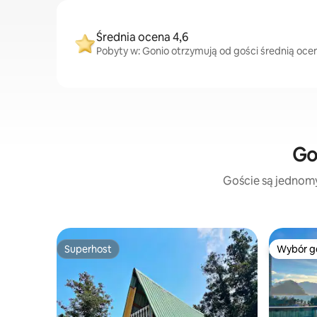
Średnia ocena 4,6
Pobyty w: Gonio otrzymują od gości średnią ocen
Go
Goście są jednomyś
Superhost
Wybór g
Superhost
Wybór g