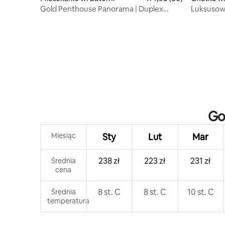
Gold Penthouse Panorama | Duplex
Luksusow
z widokiem na morze
Go
Miesiąc
Sty
Lut
Mar
238 zł
223 zł
231 zł
Średnia
cena
8 st. C
8 st. C
10 st. C
Średnia
temperatura