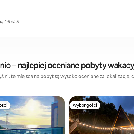
ę 4,6 na 5
nio – najlepiej oceniane pobyty wakacy
lni: te miejsca na pobyt są wysoko oceniane za lokalizację, cz
ości
Wybór gości
ości
Wybór gości