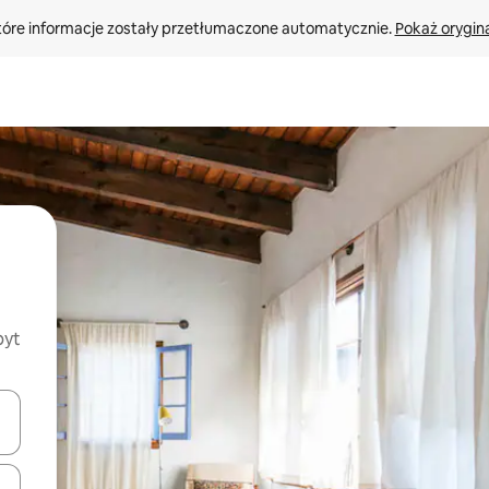
tóre informacje zostały przetłumaczone automatycznie. 
Pokaż orygina
byt
o nich za pomocą klawiszy strzałek w górę i w dół lub przeglądać j