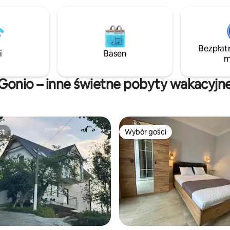
ych.
Bezpłat
i
Basen
m
Gonio – inne świetne pobyty wakacyjn
st
Wybór gości
st
Wybór gości