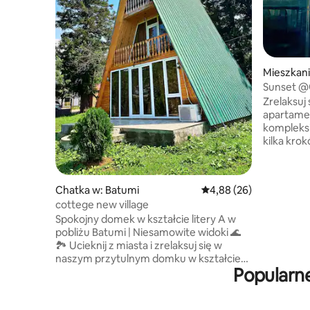
Mieszkani
Sunset @G
Kryty base
Zrelaksuj
apartamen
kompleksi
kilka kro
Zapierają
morze i g
które łącz
Chatka w: Batumi
Średnia ocena: 4,88 na 
4,88 (26)
ramach G
cottege new village
cieszyć si
Spokojny domek w kształcie litery A w
udogodnie
pobliżu Batumi | Niesamowite widoki 🌊
krytym b
🏞️ Ucieknij z miasta i zrelaksuj się w
basenie n
naszym przytulnym domku w kształcie
formę w n
Popularn
litery A, zaledwie 12 km od Batumi,
zrelaksuj 
położonym w wiosce Akhalsofeli w
posiłkami 
pobliżu Gonio-Sarpi Idealny dla rodzin lub
korzystaj