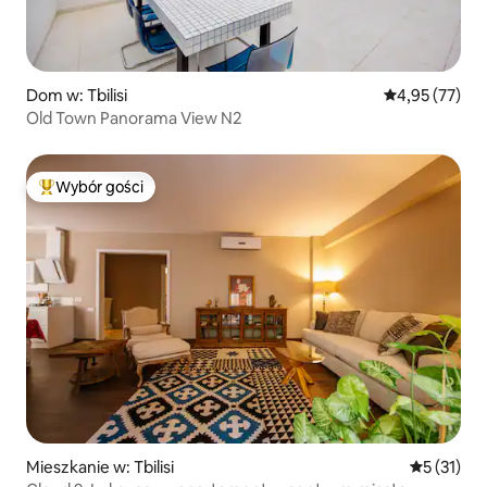
Dom w: Tbilisi
Średnia ocena:
4,95 (77)
Old Town Panorama View N2
Wybór gości
Najpopularniejsze z kategorii Wybór gości
Mieszkanie w: Tbilisi
Średnia oce
5 (31)