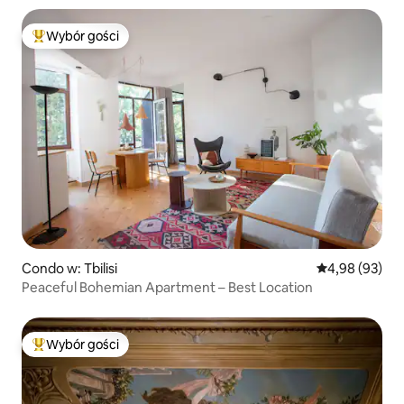
Wybór gości
Najpopularniejsze z kategorii Wybór gości
Condo w: Tbilisi
Średnia ocena:
4,98 (93)
Peaceful Bohemian Apartment – Best Location
Wybór gości
Najpopularniejsze z kategorii Wybór gości