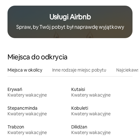
Usługi Airbnb
Spraw, by Twój pobyt był naprawdę wyjątkowy
Miejsca do odkrycia
Miejsca w okolicy
Inne rodzaje miejsc pobytu
Najciekawsz
Erywań
Kutaisi
Kwatery wakacyjne
Kwatery wakacyjne
Stepancminda
Kobuleti
Kwatery wakacyjne
Kwatery wakacyjne
Trabzon
Dilidżan
Kwatery wakacyjne
Kwatery wakacyjne