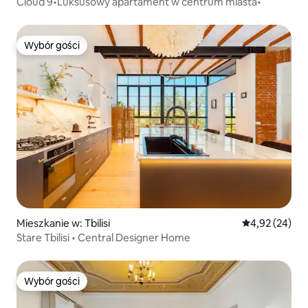
Cloud 9•Luksusowy apartament w centrum miasta•
Wybór gości
Wybór gości
Mieszkanie w: Tbilisi
Średnia ocena:
4,92 (24)
Stare Tbilisi • Central Designer Home
Wybór gości
Wybór gości