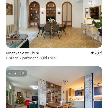
Mieszkanie w: Tbilisi
Średnia oce
5 (17)
Historic Apartment - Old Tbilisi
Superhost
Superhost