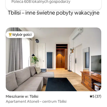
Poleca 608 lokalnych gospodarzy
Tbilisi – inne świetne pobyty wakacyjne
Wybór gości
Najpopularniejsze z kategorii Wybór gości
Mieszkanie w: Tbilisi
Średnia oce
5 (37)
Apartament Atoneli – centrum Tbilisi