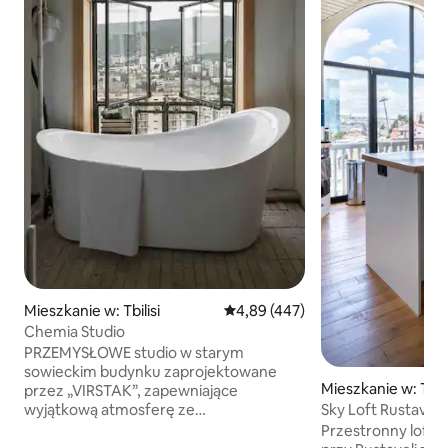
Mieszkanie w: Tbilisi
Średnia ocena: 4,89 na 5, liczba 
4,89 (447)
Chemia Studio
PRZEMYSŁOWE studio w starym
sowieckim budynku zaprojektowane
Mieszkanie w: Tbili
przez „VIRSTAK”, zapewniające
wyjątkową atmosferę ze
Sky Loft Rustavel
spektakularnym widokiem na miasto
widoki i luksusowy
Przestronny loft o
w dzień i w nocy, którym można się