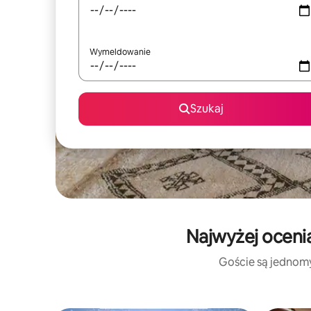
Wymeldowanie
Szukaj
Najwyżej oceni
Goście są jednomyś