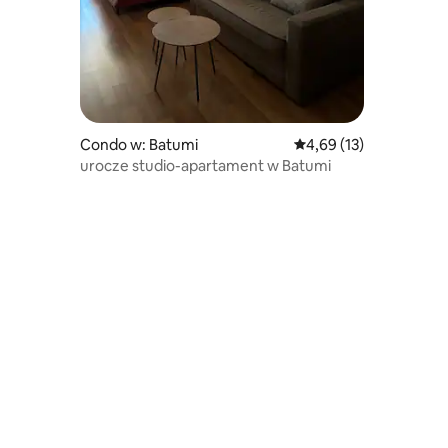
Condo w: Batumi
Średnia ocena: 4,69 na 
4,69 (13)
urocze studio-apartament w Batumi