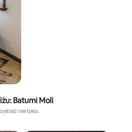
żu: Batumi Moli
ystość i nie tylko.