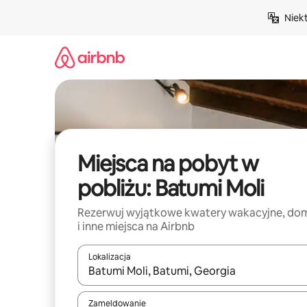
Przejdź
Niek
do
treści
Miejsca na pobyt w
pobliżu: Batumi Moli
Rezerwuj wyjątkowe kwatery wakacyjne, do
i inne miejsca na Airbnb
Lokalizacja
Gdy wyniki będą dostępne, możesz poruszać się p
Zameldowanie