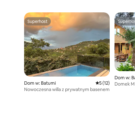
Superhost
Superho
Superhost
Superho
Dom w: B
Dom w: Batumi
Średnia ocena: 5 na 
5 (12)
Domek Mi
Nowoczesna willa z prywatnym basenem