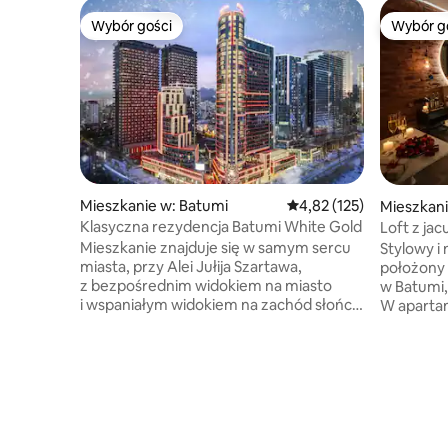
Wybór gości
Wybór g
Wybór gości
Wybór g
Mieszkanie w: Batumi
Średnia ocena: 4,82 na 5
4,82 (125)
Mieszkani
Klasyczna rezydencja Batumi White Gold
Loft z ja
wypoczyn
Mieszkanie znajduje się w samym sercu
Stylowy i
miasta, przy Alei Jułija Szartawa,
położony
z bezpośrednim widokiem na miasto
w Batumi,
i wspaniałym widokiem na zachód słońca
W apartam
nad Morzem Czarnym
prywatne 
w Batumi.Mieszkanie jest apartamentem
king-size
z obsługą w wysokim budynku, w tym
nastrojow
samym budynku co Billionaire Hotel &
loftu. Za
Casino. Dostępne są dodatkowe
i Parku K
łóżka.Możesz bardzo wygodnie
handloweg
korzystać z udogodnień hotelowych,
i kawiarni. Idealne miejsce dla pa