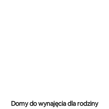
5, liczba recenzji: 13
Domy do wynajęcia dla rodziny