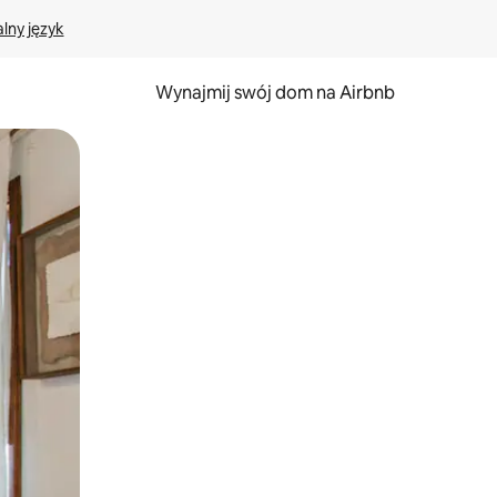
lny język
Wynajmij swój dom na Airbnb
e za pomocą gestów dotykowych lub przesuwania.