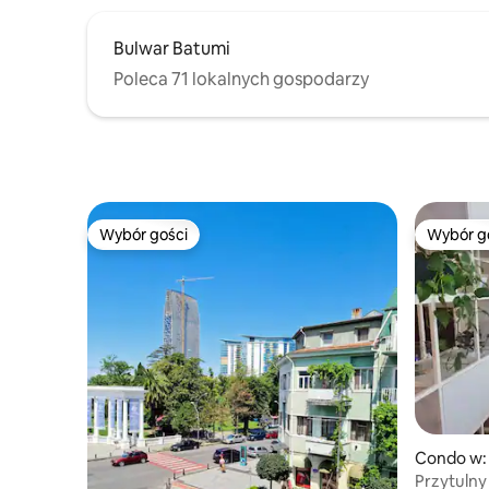
Bulwar Batumi
Poleca 71 lokalnych gospodarzy
Wybór gości
Wybór g
Wybór gości
Wybór g
Condo w:
Przytulny