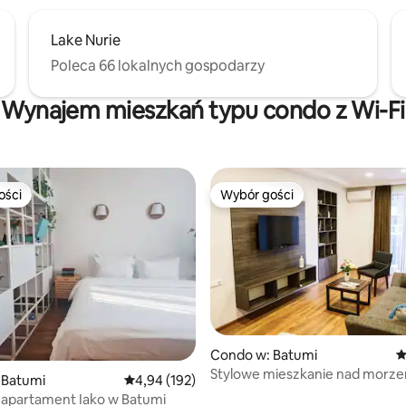
Lake Nurie
Poleca 66 lokalnych gospodarzy
Wynajem mieszkań typu condo z Wi-Fi
ości
Wybór gości
ości
Wybór gości
Condo w: Batumi
Ś
Stylowe mieszkanie nad morz
 Batumi
Średnia ocena: 4,94 na 5, liczba recenzji: 192
4,94 (192)
z ogromnym balkonem, 2 sypial
 apartament Iako w Batumi