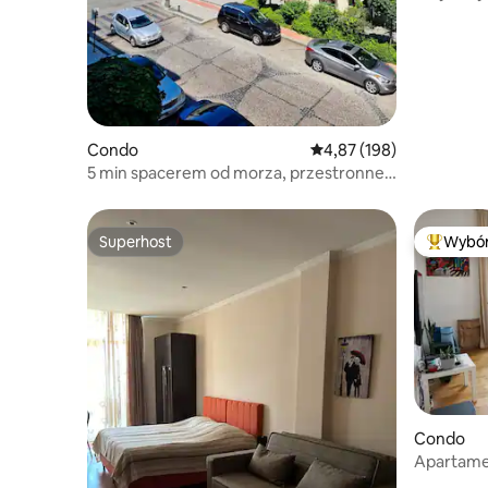
Condo
Średnia ocena: 4,87 na 5
4,87 (198)
5 min spacerem od morza, przestronne
mieszkanie, widok na park
Superhost
Wybór
Superhost
Najpopul
Condo
Apartame