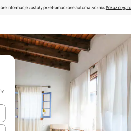
tóre informacje zostały przetłumaczone automatycznie. 
Pokaż orygina
my
o nich za pomocą klawiszy strzałek w górę i w dół lub przeglądać j