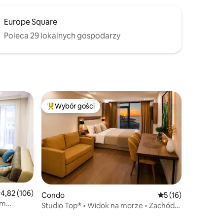
Europe Square
Poleca 29 lokalnych gospodarzy
Wybór gości
Najpopularniejsze z kategorii Wybór gości
rednia ocena: 4,82 na 5, liczba recenzji: 106
4,82 (106)
Condo
Średnia ocena: 5 na
5 (16)
em
Studio Top® • Widok na morze • Zachód
nie
słońca • Basen•