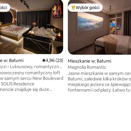
ości
Wybór gości
ości
Najpopularniejsze z kategorii 
, liczba recenzji: 125
e w: Batumi
Średnia ocena: 4,96 na 5, liczba recenzji: 23
4,96 (23)
Mieszkanie w: Batumi
cuzzi • Luksusowy, romantyczny
Magnolia Romantic
ek • Batumi
 nowoczesny romantyczny loft
Jasne mieszkanie w samym ce
 w samym sercu New Boulevard
Batumi, zaledwie kilka kroków 
 SOLIS Residence
miejskiego jeziora ze śpiewają
encie znajduje się duże
fontannami i od plaży. Łatwo tu się
jacuzzi, przytulne łóżko typu
zrelaksować: poranna kawa z e
, eleganckie oświetlenie
na kapsułki z widokiem na wie
e i ceglany wystrój w stylu
światła miasta, odgłosy mew z
ledwie 3 minuty pieszo do morza
i morze w odległości krótkiego
aczyńskiego, w pobliżu centrum
Wieczorem w przestronnej sypi
o Metro City Mall, restauracji
czekają na Ciebie przytulne se
r
filmowe wyświetlane za pomo