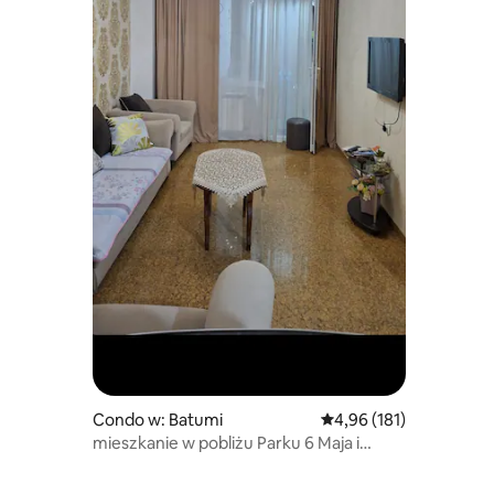
Condo w: Batumi
Średnia ocena: 4,96 na 5
4,96 (181)
mieszkanie w pobliżu Parku 6 Maja i
Delfinarium