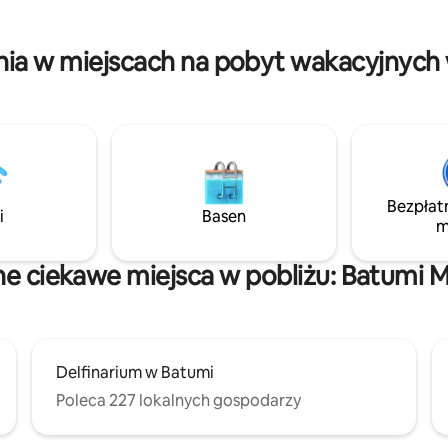
ch relaksującego i intymnego
projektora. Godziny spacerów: • Nowa
iejsce jest w pełni wyposażone
strefa sportowa i boisko do siat
klimatyzacja, Wi-Fi, kuchnia
Sklepy i kawiarnie • Jedno z kultowych
ia w miejscach na pobyt wakacyjnych w
ie niezbędne udogodnienia,
miejsc w mieście – Aleja Bohat
ewnią Ci pełny komfort.
Bezpłat
i
Basen
m
ne ciekawe miejsca w pobliżu: Batumi M
Delfinarium w Batumi
Poleca 227 lokalnych gospodarzy