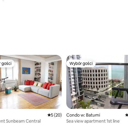
, liczba recenzji: 198
 gości
Wybór gości
arniejsze z kategorii Wybór gości
Wybór gości
Średnia ocena: 5 na 5, liczba recenzji: 20
5 (20)
Condo w: Batumi
Ś
nt Sunbeam Central
Sea view apartment 1st line