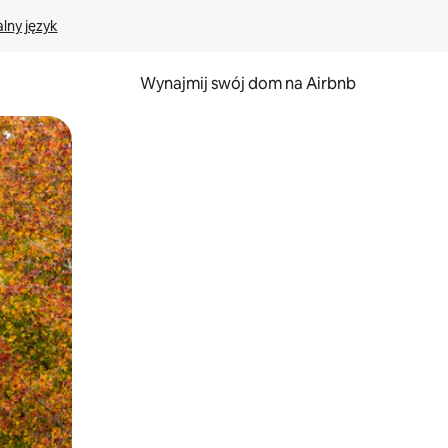
lny język
Wynajmij swój dom na Airbnb
e za pomocą gestów dotykowych lub przesuwania.