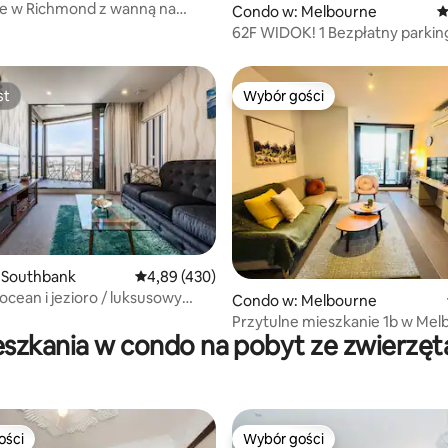
e w Richmond z wanną na
, liczba recenzji: 106
Condo w: Melbourne
Ś
owietrzu i widokiem na miasto
62F WIDOK! 1 Bezpłatny parkin
miejscu
st
Wybór gości
st
Wybór gości
, liczba recenzji: 149
 Southbank
Średnia ocena: 4,89 na 5, liczba recenzji: 430
4,89 (430)
ocean i jezioro / luksusowy
Condo w: Melbourne
bezpłatny parking i Wi-Fi
Przytulne mieszkanie 1b w Mel
eszkania w condo na pobyt ze zwierzęt
CBD-Southern Cross stn
ości
Wybór gości
ości
Wybór gości