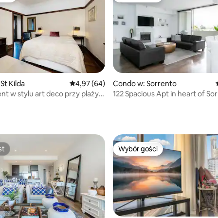
St Kilda
Średnia ocena: 4,97 na 5, liczba recenzji: 64
4,97 (64)
Condo w: Sorrento
t w stylu art deco przy plaży
122 Spacious Apt in heart of So
, liczba recenzji: 127
m ogrodowym
st
Wybór gości
st
Wybór gości