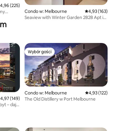
rednia ocena: 4,96 na 5, liczba recenzji: 225
4,96 (225)
Condo w: Melbourne
Średnia ocena: 4,93 na 5
4,93 (163)
tny
Seaview with Winter Garden 2B2B Apt in
em
Central CBD
Wybór gości
Wybór gości
Wybór gości
Condo w: Melbourne
Średnia ocena: 4,93 na 5
4,93 (122)
rednia ocena: 4,97 na 5, liczba recenzji: 149
4,97 (149)
The Old Distillery w Port Melbourne
yt – daj