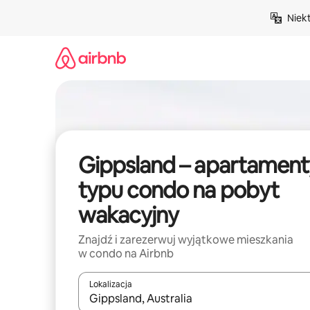
Przejdź
Niek
do
treści
Gippsland – apartament
typu condo na pobyt
wakacyjny
Znajdź i zarezerwuj wyjątkowe mieszkania
w condo na Airbnb
Lokalizacja
Gdy wyniki będą dostępne, możesz poruszać się p