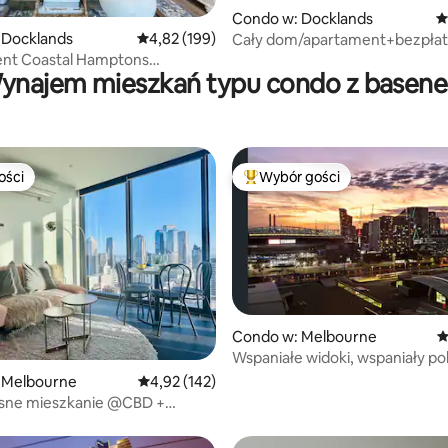
Condo w: Docklands
Ś
, liczba recenzji: 108
 Docklands
Średnia ocena: 4,82 na 5, liczba recenzji: 199
4,82 (199)
Cały dom/apartament+bezpła
parking w Docklands
nt Coastal Hamptons
ynajem mieszkań typu condo z basen
m na przystań i miasto
ości
Wybór gości
ości
Najpopularniejsze z kategorii 
Condo w: Melbourne
Ś
Wspaniałe widoki, wspaniały pob
, liczba recenzji: 102
się rozpieścić
 Melbourne
Średnia ocena: 4,92 na 5, liczba recenzji: 142
4,92 (142)
ne mieszkanie @CBD +
 parking + siłownia