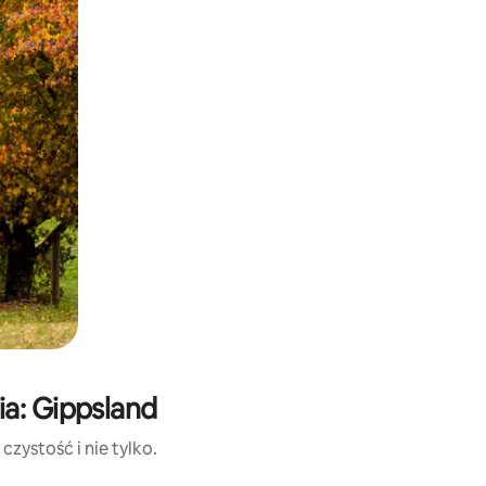
a: Gippsland
zystość i nie tylko.