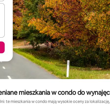
eniane mieszkania w condo do wynajęci
ni: te mieszkania w condo mają wysokie oceny za lokalizację, c