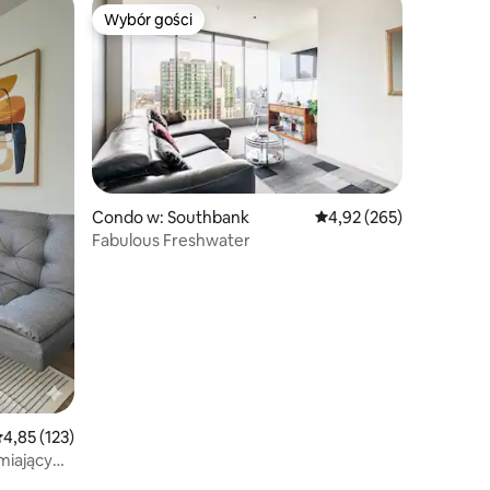
Wybór gości
Wybór gości
Condo w: Southbank
Średnia ocena: 4,92 na 5
4,92 (265)
Fabulous Freshwater
rednia ocena: 4,85 na 5, liczba recenzji: 123
4,85 (123)
miającymi