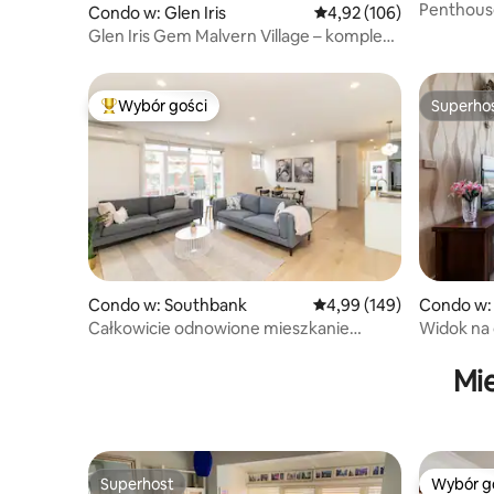
Penthous
Condo w: Glen Iris
Średnia ocena: 4,92 na 5
4,92 (106)
świeżym p
Glen Iris Gem Malvern Village – kompleks
z parkingiem
Wybór gości
Superho
Najpopularniejsze z kategorii Wybór gości
Superho
Condo w: Southbank
Średnia ocena: 4,99 na 5
4,99 (149)
Condo w:
Całkowicie odnowione mieszkanie
Widok na 
z 3 sypialniami
wystrój / 
Mi
Superhost
Wybór g
Superhost
Wybór g