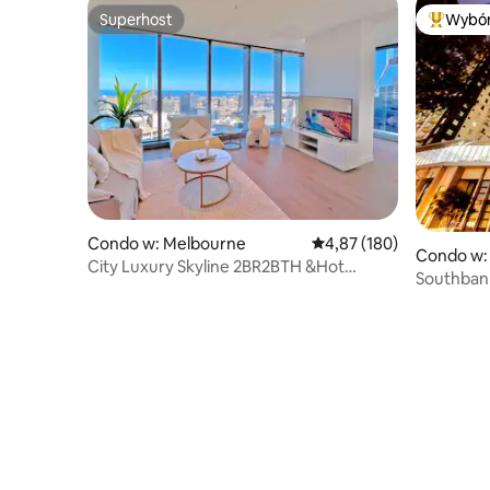
Superhost
Wybór
Superhost
Najpopul
Condo w: Melbourne
Średnia ocena: 4,87 na 5
4,87 (180)
Condo w:
City Luxury Skyline 2BR2BTH &Hot
Southbank
Tub@WSP Free Tram
z 2 sypia