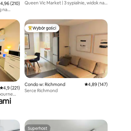
Queen Vic Market | 3 sypialnie, widok na
rednia ocena: 4,96 na 5, liczba recenzji: 210
4,96 (210)
CBD | Basen, spa, sauna
g na
Wybór gości
Najpopularniejsze z kategorii Wybór gości
Condo w: Richmond
Średnia ocena: 4,89 na 5
4,89 (147)
Średnia ocena: 4,9 na 5, liczba recenzji: 221
4,9 (221)
Serce Richmond
bourne
ami
Superhost
Superhost