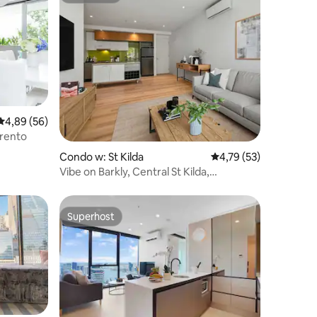
Średnia ocena: 4,89 na 5, liczba recenzji: 56
4,89 (56)
rrento
Condo w: St Kilda
Średnia ocena: 4,79 na 
4,79 (53)
Vibe on Barkly, Central St Kilda,
apartament z 2 sypialniami
Superhost
Superhost