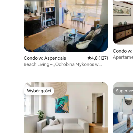
Condo w: 
Apartamen
Condo w: Aspendale
Średnia ocena: 4,8 na 5
4,8 (127)
z tarase
Beach Living – „Odrobina Mykonos w
pobliżu Mordialloc!”
Wybór gości
Superho
Wybór gości
Superho