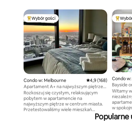
Wybór gości
Wybór
Najpopularniejsze z kategorii Wybór gości
Najpopul
Condo w:
Condo w: Melbourne
Średnia ocena: 4,9 na 5
4,9 (168)
Bayside o
Apartament A+ na najwyższym piętrze
Witamy w
z widokiem na zachód słońca, basenem,
Rozkoszuj się czystym, relaksującym
niezależn
spa, sauną i siłownią
pobytem w apartamencie na
apartamen
najwyższym piętrze w centrum miasta.
w spokojn
Przetestowaliśmy wiele mieszkań
zatoką. Goście mają do dyspozycji 2
Popularne 
w Melbourne, zanim wybraliśmy to. To
kawiarnie
naprawdę się wyróżnia. Fenomenalne
Foodworks
zachody słońca. Niezakłócony widok na
tenisowe i
zatokę, rzeki, Docklands, mosty, odległe