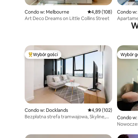
Condo w: Melbourne
Średnia ocena: 4,89 na 5
4,89 (108)
Condo w:
Art Deco Dreams on Little Collins Street
Apartame
W
z widokie
Wybór gości
Wybór g
Najpopularniejsze z kategorii Wybór gości
Wybór g
Condo w: Docklands
Średnia ocena: 4,99 na 5
4,99 (102)
Bezpłatna strefa tramwajowa, Skyline,
Condo w:
2 sypialnie, z parkingiem | W pobliżu
Nowoczes
MCEC
bezpłatny