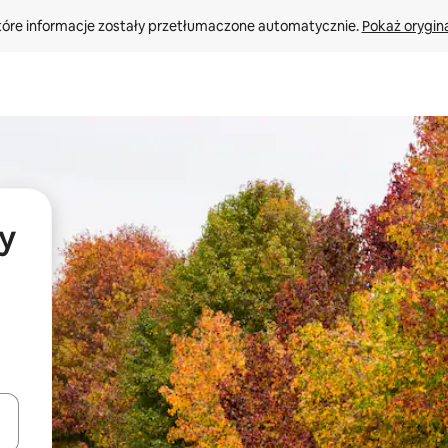
tóre informacje zostały przetłumaczone automatycznie. 
Pokaż orygina
y
o nich za pomocą klawiszy strzałek w górę i w dół lub przeglądać j