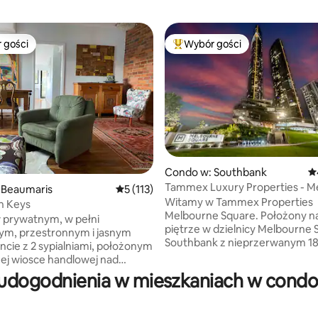
 gości
Wybór gości
arniejsze z kategorii Wybór gości
Najpopularniejsze z kategorii 
Condo w: Southbank
Śr
Tammex Luxury Properties - M
 Beaumaris
Średnia ocena: 5 na 5, liczba recenzji: 113
5 (113)
, liczba recenzji: 168
Square
Witamy w Tammex Properties
n Keys
Melbourne Square. Położony na 63.
 prywatnym, w pełni
piętrze w dzielnicy Melbourne
ym, przestronnym i jasnym
Southbank z nieprzerwanym 1
cie z 2 sypialniami, położonym
stopniowym widokiem na Melbo
ej wiosce handlowej nad
Port Philip Bay. Oferuje 2 pokoj
udogodnienia w mieszkaniach w condo
3 sypialnie i 2 pełnowymiarowe ł
, 2 restauracje, supermarket
Twój pobyt w naszym luksuso
 i sklep z napojami, korty
miejscu będzie niezapomniany. Nasz
 kręgielnię w odległości kilku