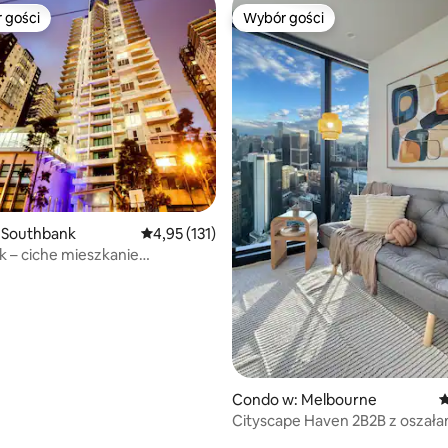
 gości
Wybór gości
arniejsze z kategorii Wybór gości
Wybór gości
, liczba recenzji: 180
 Southbank
Średnia ocena: 4,95 na 5, liczba recenzji: 131
4,95 (131)
 – ciche mieszkanie
lniami, naprzeciwko MCEC
Condo w: Melbourne
Ś
Cityscape Haven 2B2B z oszała
widokami na miasto