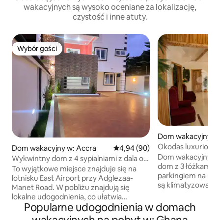
wakacyjnych są wysoko oceniane za lokalizację,
czystość i inne atuty.
Wybór gości
Wybór gości
Dom wakacyjny w:
Okodas luxurious
Dom wakacyjny w: Accra
Średnia ocena: 4,94 na 5, liczba
4,94 (90)
(Akua Agyeiwaa)
Dom wakacyjny Ok
Wykwintny dom z 4 sypialniami z dala od
dom z 3 łóżkami i
domu +basen
To wyjątkowe miejsce znajduje się na
parkingiem na mie
lotnisku East Airport przy Adglezaa-
są klimatyzowane 
Manet Road. W pobliżu znajdują się
jest w telewizor z
lokalne udogodnienia, co ułatwia
dostępem do kana
Popularne udogodnienia w domach
planowanie pobytu. Dysponuje 24-
Wszystkie pokoje
godzinną, przyjazną ochroną, która jest