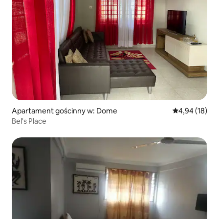
Apartament gościnny w: Dome
Średnia ocena:
4,94 (18)
Bel's Place