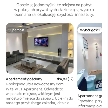
Goście są jednomyślni: te miejsca na pobyt
w pokojach prywatnych z łazienką są wysoko
oceniane za lokalizację, czystość i inne atuty.
Superhost
Wybór gości
Superhost
Wybór gości
Apartament gościnny
Średnia ocena: 4,83 na 5, liczba
4,83 (12)
1-pokojowy ultra nowoczesny dom
w Gbawe
Witaj w ET Apartment. Odwiedź to
wspaniałe miejsce, w którym jest
Apartament gości
mnóstwo miejsca do zabawy. Ucieknij do
ra
Prywatne, przytul
naszego przytulnego zakątka, idealnie
i ekskluzywne mies
Informacje o oferc
położonego w Gbawe w Akrze. Tylko