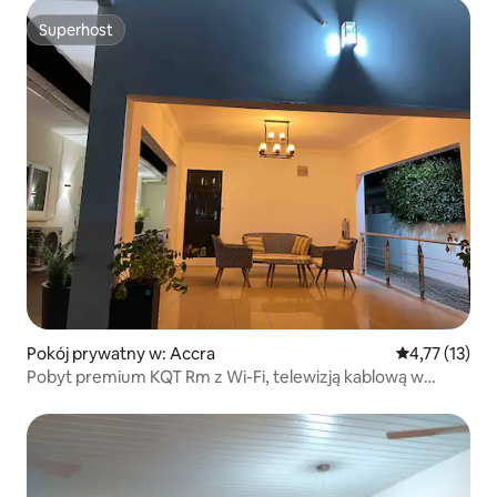
Superhost
Superhost
Pokój prywatny w: Accra
Średnia ocena:
4,77 (13)
Pobyt premium KQT Rm z Wi-Fi, telewizją kablową w
pobliżu lotniska