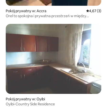
Pokój prywatny w: Accra
Średnia ocena
4,67 (3)
Orel to spokojna i prywatna przestrzeń w między
miastem
Pokój prywatny w: Oyibi
Oyibi-Country Side Residence