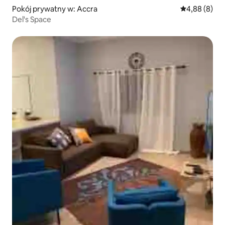
Pokój prywatny w: Accra
Średnia ocena
4,88 (8)
Del's Space