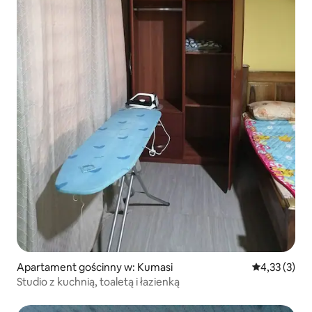
Apartament gościnny w: Kumasi
Średnia ocena
4,33 (3)
Studio z kuchnią, toaletą i łazienką