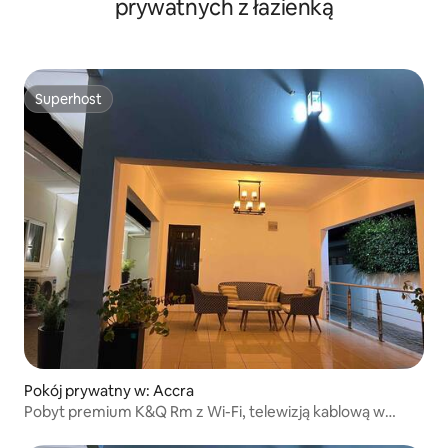
prywatnych z łazienką
Superhost
Superhost
Pokój prywatny w: Accra
Pobyt premium K&Q Rm z Wi-Fi, telewizją kablową w
pobliżu lotniska