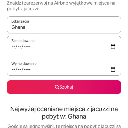
Znajdź i zarezerwuj na Airbnb wyjątkowe miejsca na
pobyt z jacuzzi
Lokalizacja
Gdy wyniki będą dostępne, możesz poruszać się po nich za pom
Zameldowanie
Wymeldowanie
Szukaj
Najwyżej oceniane miejsca z jacuzzi na
pobyt w: Ghana
Goście są jednomyślni: te miejsca na pobyt z jacuzzi są