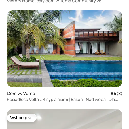
Victory Home, cały dom w Tema Community 25.
Dom w: Vume
Średnia oc
5 (3)
Posiadłość Volta z 4 sypialniami | Basen · Nad wodą · Dla
8 osób
Wybór gości
Wybór gości