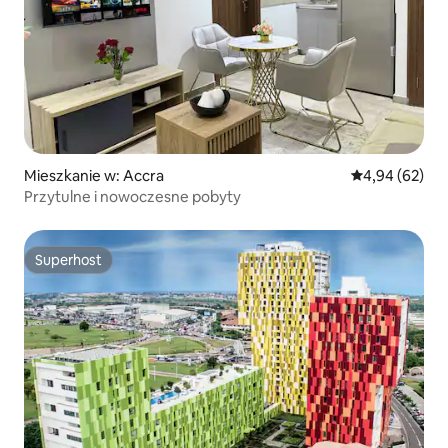
Mieszkanie w: Accra
Średnia ocena:
4,94 (62)
Przytulne i nowoczesne pobyty
Superhost
Superhost