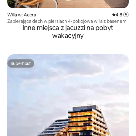
Willa w: Accra
Średnia ocen
4,8 (5)
Zapierająca dech w piersiach 4-pokojowa willa z basenem
Inne miejsca z jacuzzi na pobyt
wakacyjny
Superhost
Superhost