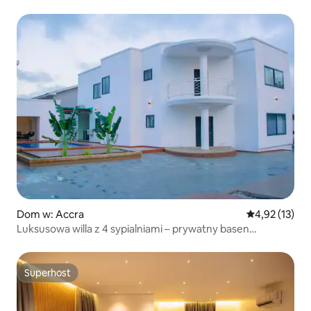
Dom w: Accra
Średnia ocena:
4,92 (13)
Luksusowa willa z 4 sypialniami – prywatny basen
EastLegon
Superhost
Superhost