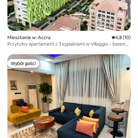
Mieszkanie w: Accra
Średnia ocena
4,8 (10)
Przytulny apartament z 3 sypialniami w Villaggio – basen
na dachu
Wybór gości
Wybór gości