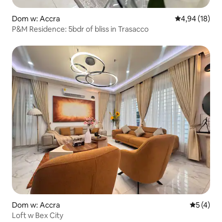
Dom w: Accra
Średnia ocena:
4,94 (18)
P&M Residence: 5bdr of bliss in Trasacco
Dom w: Accra
Średnia oc
5 (4)
Loft w Bex City