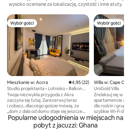
wysoko oceniane za lokalizację, czystość i inne atuty.
Wybór gości
Wybór gości
Wybór gości
Wybór gości
Mieszkanie w: Accra
Średnia ocena: 4,95 na 5, liczba
4,95 (22)
Willa w: Cape Coa
Studio projektanta • Lotnisko • Balkon
UniGold Villa
i luksusowy hotel
Twoja niezwykła przygoda z Akra
Zrelaksuj się w n
zaczyna się tutaj. Zarezerwuj teraz
apartamencie z 2 s
i zobacz, dlaczego goście mówią, że
dla rodzin i grup. 
„dom z dala od domu staje się jeszcze
szybkie Wi-Fi do p
Popularne udogodnienia w miejscach na
lepszy”. Dostęp do basenu na dachu i
Netflixa – Duże i
siłowni. Ten stylowy apartament
king-size zapewni
pobyt z jacuzzi: Ghana
w Airport Residential oferuje komfort na
Ogrodzony kompl