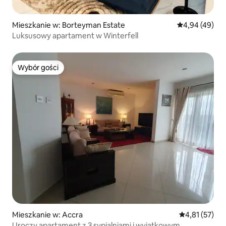
Mieszkanie w: Borteyman Estate
Średnia ocena:
4,94 (49)
Luksusowy apartament w Winterfell
Wybór gości
Wybór gości
Mieszkanie w: Accra
Średnia ocena:
4,81 (57)
Uroczy apartament z 3 sypialniami i wyjątkowym