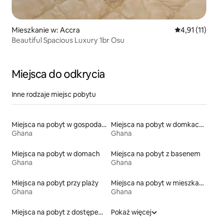
Mieszkanie w: Accra
Średnia ocena
4,91 (11)
Beautiful Spacious Luxury 1br Osu
Miejsca do odkrycia
Inne rodzaje miejsc pobytu
Miejsca na pobyt w gospodarstwach agroturystycznych
Miejsca na pobyt w domkach gościnnych
Ghana
Ghana
Miejsca na pobyt w domach
Miejsca na pobyt z basenem
Ghana
Ghana
Miejsca na pobyt przy plaży
Miejsca na pobyt w mieszkaniach
Ghana
Ghana
Miejsca na pobyt z dostępem do jeziora
Pokaż więcej