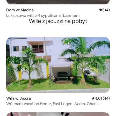
Dom w: Madina
Średnia oc
5 (4)
Luksusowa willa z 4 sypialniami i basenem
Wille z jacuzzi na pobyt
Willa w: Accra
Średnia ocena:
4,61 (44)
Wüenam Vacation Home, East Legon. Accra. Ghana