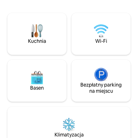
poziomie hotelowym. Czeka na Ciebie
elektrycznym, mi
łóżko typu queen, żółta sofa, telewizor
dla maksymalnie 
Smart TV, szybkie Wi-Fi, klimatyzacja,
i automatyczną bramą. – 
aneks kuchenny i spokojny balkon.
z relaksującą fon
Bezpieczny spacer do Airport City,
dla dzieci - Zewnę
restauracji, centrów handlowych,
wypoczynkowa do 
kawiarni i Roman Ridge. 5–10 minut jazdy
Łatwe połączenie
Kuchnia
Wi-Fi
na lotnisko. Idealne dla osób
Coast i Elmina 🏰
podróżujących służbowo, par, gości
i restauracjami. Z
podróżujących w pojedynkę i na
i doświadcz tego, 
weekendowe wypady
w gościnności Gh
Bezpłatny parking
Basen
na miejscu
Klimatyzacja