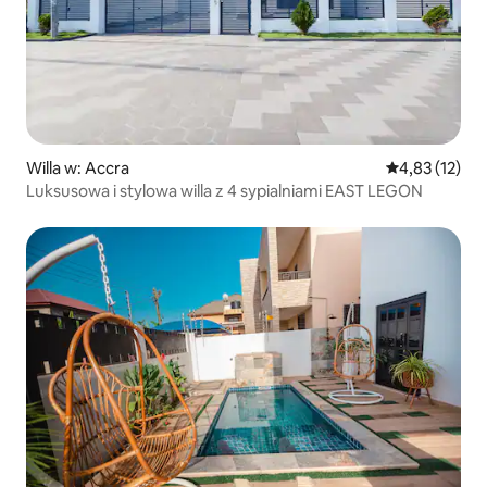
Willa w: Accra
Średnia ocena:
4,83 (12)
Luksusowa i stylowa willa z 4 sypialniami EAST LEGON