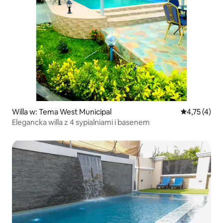
Willa w: Tema West Municipal
Średnia ocena
4,75 (4)
Elegancka willa z 4 sypialniami i basenem