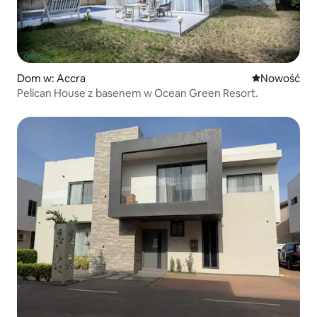
Dom w: Accra
Nowe miejsc
Nowość
Pelican House z basenem w Ocean Green Resort.