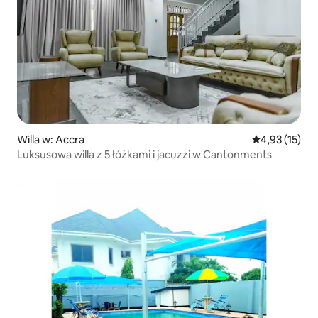
Willa w: Accra
Średnia ocena:
4,93 (15)
Luksusowa willa z 5 łóżkami i jacuzzi w Cantonments