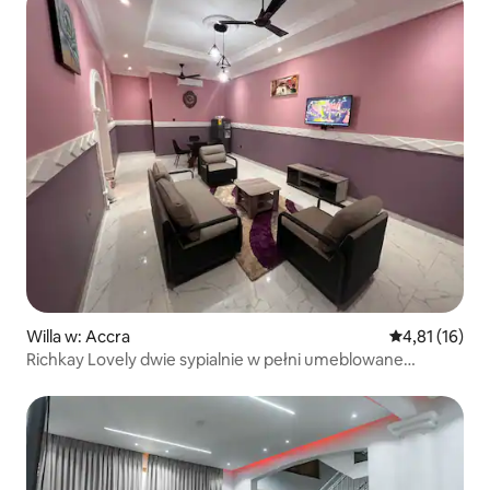
Willa w: Accra
Średnia ocena:
4,81 (16)
Richkay Lovely dwie sypialnie w pełni umeblowane
Ofankor