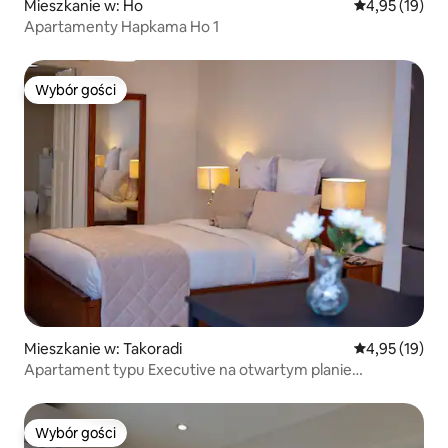
Mieszkanie w: Ho
Średnia ocena:
4,95 (19)
Apartamenty Hapkama Ho 1
Wybór gości
Wybór gości
Mieszkanie w: Takoradi
Średnia ocena:
4,95 (19)
Apartament typu Executive na otwartym planie
z klimatyzacją i Wi-Fi
Wybór gości
Wybór gości