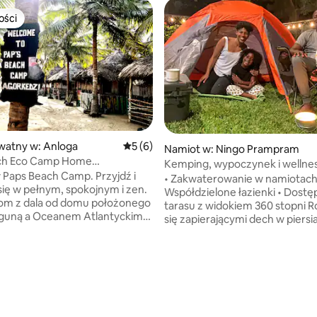
ości
ości
watny w: Anloga
Średnia ocena: 5 na 5, liczba recenzji: 6
5 (6)
Namiot w: Ningo Prampram
ch Eco Camp Home
Kemping, wypoczynek i wellnes
xation Dome namiot
Paps Beach Camp. Przyjdź i
namioty
• Zakwaterowanie w namiotach 
 się w pełnym, spokojnym i zen.
Współdzielone łazienki • Dostęp do
dom z dala od domu położonego
tarasu z widokiem 360 stopni R
aguną a Oceanem Atlantyckim.
się zapierającymi dech w piersi
przy idealnym dźwięku oceanu.
widokami z naszego tarasu, id
z się martwić o komary,
porannej jogi, medytacji o wsc
wszystkie nasze pokoje są
słońca lub obserwowania gwia
e w siatkę. Następnie wstań
wieczorem. • Dostęp do jadalni i kuchni
em do pysznego, świeżo
Wellness & Relaxation • Strefy medytacji •
go śniadania. Oferujemy
Okolice do masażu • Basen i salon • Bar
o plaży Turtle, jednodniowe
i prywatne przestrzenie do sp