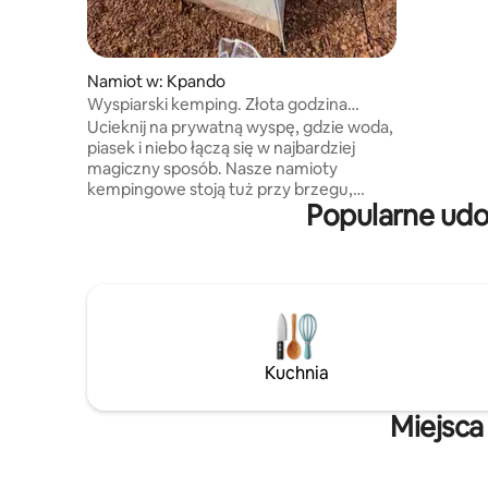
wycieczki 
także org
brunchu/k
Namiot w: Kpando
Wyspiarski kemping. Złota godzina
i nocne gwiazdy.
Ucieknij na prywatną wyspę, gdzie woda,
piasek i niebo łączą się w najbardziej
magiczny sposób. Nasze namioty
kempingowe stoją tuż przy brzegu,
Popularne udo
dzięki czemu możesz bez przeszkód
podziwiać wschody i zachody słońca oraz
spokojny krajobraz wyspy. Każdy namiot
został zaprojektowany z myślą
o wygodzie. Przytulne ogniska
wieczorem i piękne jezioro do pływania
w ciągu dnia. Idealne miejsce dla par,
osób podróżujących samotnie, grup,
Kuchnia
twórców treści i miłośników przyrody.
Poznaj tę stronę Ghany, która jest
nietknięta i niezapomniana.
Miejsca