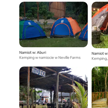
Namiot w: Aburi
Namiot w
Kemping w namiocie w Neville Farms
Kemping, 
namioty