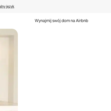
lny język
Wynajmij swój dom na Airbnb
e za pomocą gestów dotykowych lub przesuwania.