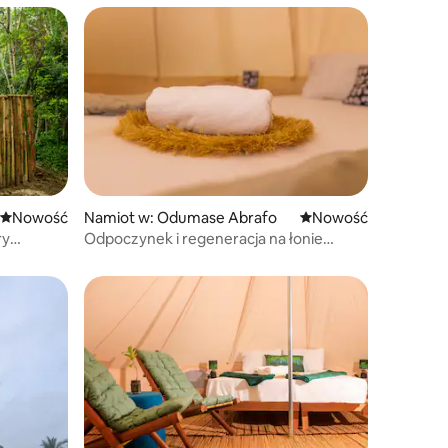
Nowe miejsce pobytu
Nowość
Namiot w: Odumase Abrafo
Nowe miejsce pobyt
Nowość
ry
Odpoczynek i regeneracja na łonie
ast
natury