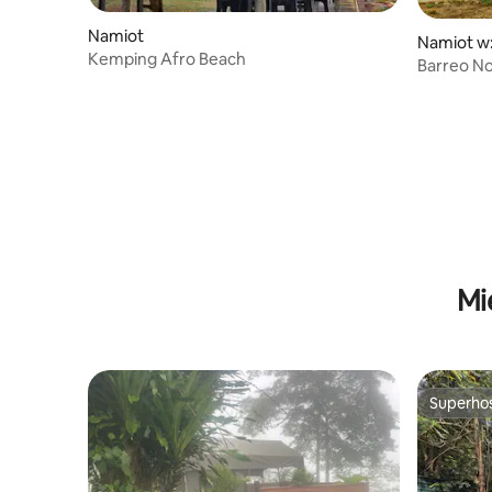
Namiot
Namiot w
Kemping Afro Beach
Barreo N
wypoczyne
Kakum
Mi
Superho
Superho