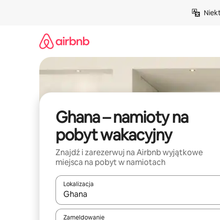
Przejdź
Niek
do
treści
Ghana – namioty na
pobyt wakacyjny
Znajdź i zarezerwuj na Airbnb wyjątkowe
miejsca na pobyt w namiotach
Lokalizacja
Gdy wyniki będą dostępne, możesz poruszać się p
Zameldowanie