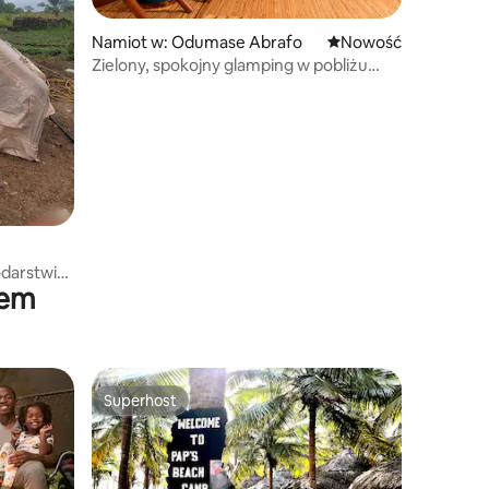
Namiot w: Odumase Abrafo
Nowe miejsce pobyt
Nowość
Zielony, spokojny glamping w pobliżu
Parku Narodowego Kakum
darstwie
iem
Superhost
Superhost