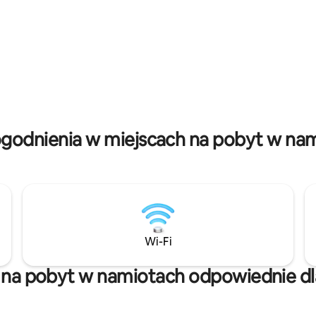
łodzią wzdłuż rzeki Volta, a
Dodatkowe udogodnienia • Prywatny
anizowanie biwakowania lub
dostęp do plaży • Cabanas
olacji.
godnienia w miejscach na pobyt w na
Wi-Fi
 na pobyt w namiotach odpowiednie dl