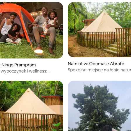
Namiot w: Odumase Abrafo
: Ningo Prampram
Spokojne miejsce na łonie natu
wypoczynek i wellness:
w pobliżu lasu Kakum, Cape Co