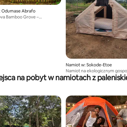
: Odumase Abrafo
ova Bamboo Grove –
k na łonie natury w pobliżu
Namiot w: Sokode-Etoe
Namiot na ekologicznym gospo
ejsca na pobyt w namiotach z palenisk
w Ho w Ghanie
st
st