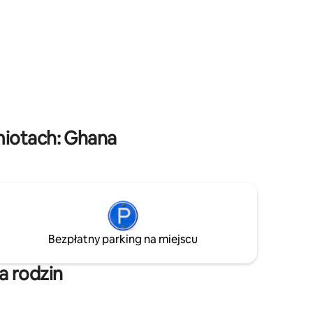
mountain *Take verdant hike & cycling
 & Pergolas
*Hike Mout Dzebobo Ghana's 2nd
highest mt
miotach: Ghana
Bezpłatny parking na miejscu
a rodzin