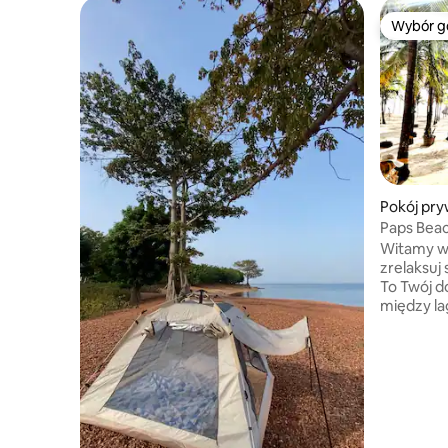
Wybór g
Wybór g
Pokój pry
Paps Bea
Fun/Rela
Witamy w 
zrelaksuj
To Twój 
między l
Zasypiaj 
Nie musis
ponieważ 
wyposażon
ze słońc
przygotowane
spacery p