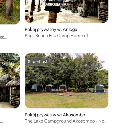
Pokój prywatny w: Anloga
Paps Beach Eco Camp Home of
s:
Fun/Relaxation Tent #1
Superhost
Superhost
Pokój prywatny w: Akosombo
The Lake Campground Akosombo - No
Mosquitoes