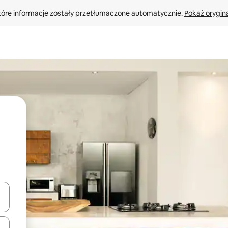
tóre informacje zostały przetłumaczone automatycznie. 
Pokaż orygina
o nich za pomocą klawiszy strzałek w górę i w dół lub przeglądać j