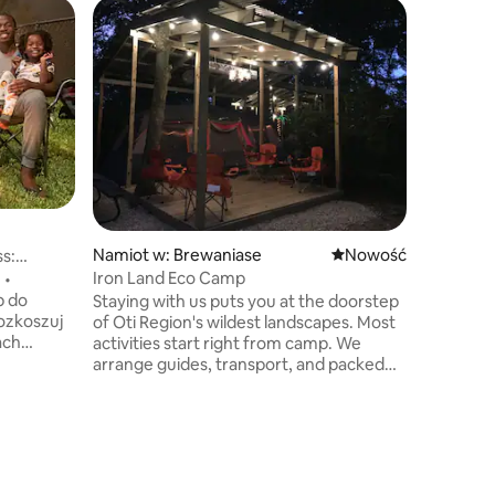
Namiot
Ekologic
Zrelaksuj
na tym e
widokiem
krajobraz
z piękny
Niezależn
romantyc
przygody
NuBay of
Namiot w: Brewaniase
Nowe miejsce pobyt
Nowość
Dostępne
s:
łodzią (z
Iron Land Eco Camp
•
bodysurf
Staying with us puts you at the doorstep
plażową d
ozkoszuj
of Oti Region's wildest landscapes. Most
ach
activities start right from camp. We
ealnego do
arrange guides, transport, and packed
hodzie
meals. Just bring good shoes & curiosity.
zd
Side activities *What to pack*: Hiking
shoes, light rain jacket, headlamp,
swimwear, insect repellent. We provide
drinking water, bedding, and meals.
otkań
*Kyabobo waterfalls *Hike the breast