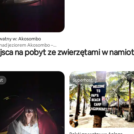
ywatny w: Akosombo
nad jeziorem Akosombo –
jsca na pobyt ze zwierzętami w namio
a atmosfera!
st
Superhost
st
Superhost