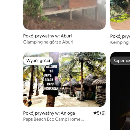
Pokój prywatny w: Aburi
Pokój pr
Glamping na górze Aburi
Kemping n
Wybór gości
Superho
Wybór gości
Superho
Pokój prywatny w: Anloga
Średnia ocena: 5 na
5 (6)
Paps Beach Eco Camp Home
Fun/Relaxation Dome namiot