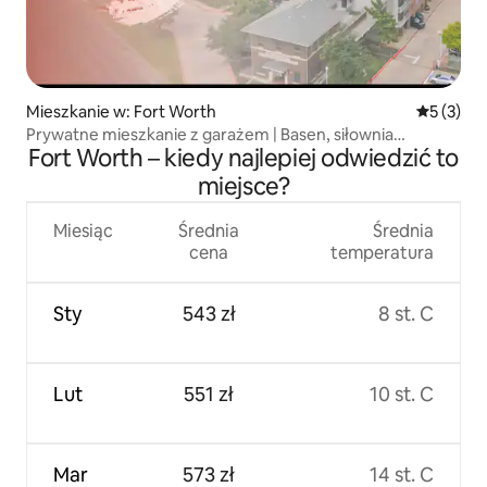
Mieszkanie w: Fort Worth
Średnia oc
5 (3)
Prywatne mieszkanie z garażem | Basen, siłownia
Fort Worth – kiedy najlepiej odwiedzić to
i centrum miasta
miejsce?
Miesiąc
Średnia
Średnia
cena
temperatura
Sty
543 zł
8 st. C
Lut
551 zł
10 st. C
Mar
573 zł
14 st. C