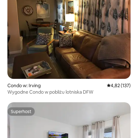
Condo w: Irving
Średnia ocena: 
4,82 (137)
Wygodne Condo w pobliżu lotniska DFW
Superhost
Superhost