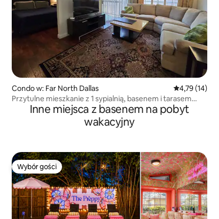
Condo w: Far North Dallas
Średnia ocena:
4,79 (14)
Przytulne mieszkanie z 1 sypialnią, basenem i tarasem
Inne miejsca z basenem na pobyt
w zamkniętej dzielnicy
wakacyjny
Wybór gości
Wybór gości