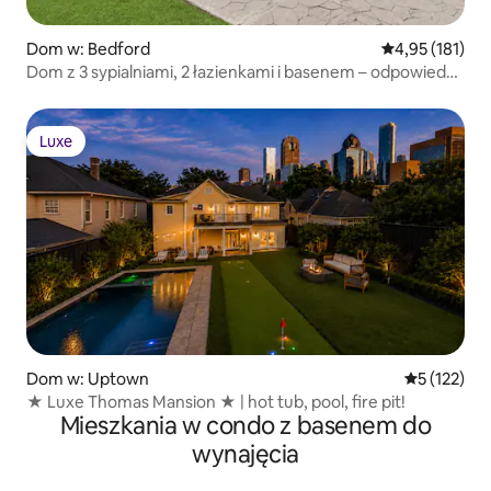
Dom w: Bedford
Średnia ocena: 
4,95 (181)
Dom z 3 sypialniami, 2 łazienkami i basenem – odpowiedni
dla rodzin i pracowników
Luxe
Luxe
Dom w: Uptown
Średnia ocen
5 (122)
★ Luxe Thomas Mansion ★ | hot tub, pool, fire pit!
Mieszkania w condo z basenem do
wynajęcia