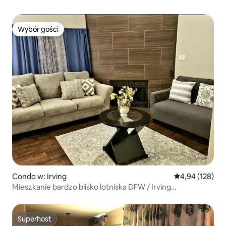
Wybór gości
Wybór gości
Condo w: Irving
Średnia ocena: 
4,94 (128)
Mieszkanie bardzo blisko lotniska DFW / Irving
Convention!
Superhost
Superhost