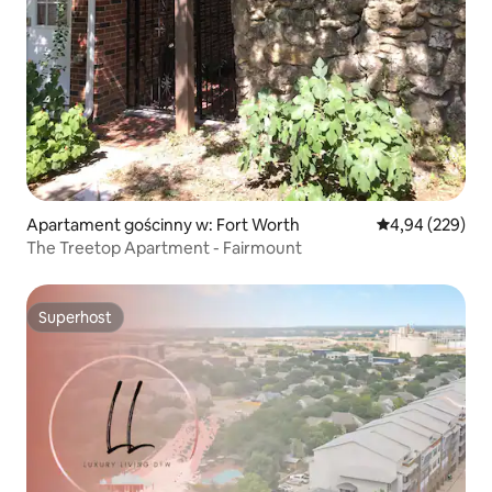
Apartament gościnny w: Fort Worth
Średnia ocena: 
4,94 (229)
The Treetop Apartment - Fairmount
Superhost
Superhost