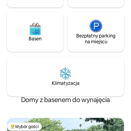
kajakiem, uprawia
Dodatkowi goście dodają 15 USD
relaksując się pod
dziennie, z wyjątkiem 2 i mniej, które są
bezpłatne:)
Bezpłatny parking
Basen
na miejscu
Klimatyzacja
Domy z basenem do wynajęcia
Wybór gości
Najpopularniejsze z kategorii Wybór gości