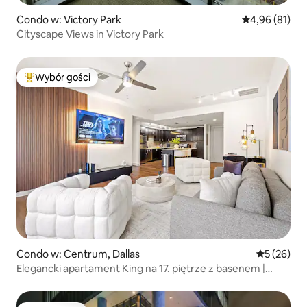
Condo w: Victory Park
Średnia ocena:
4,96 (81)
Cityscape Views in Victory Park
Wybór gości
Najpopularniejsze z kategorii Wybór gości
Condo w: Centrum, Dallas
Średnia oce
5 (26)
Elegancki apartament King na 17. piętrze z basenem |
Siłownia i parking