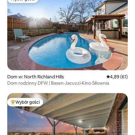
Wybór gości
Dom w: North Richland Hills
Średnia ocena:
4,89 (61)
Dom rodzinny DFW | Basen·Jacuzzi·Kino·Siłownia
Wybór gości
Najpopularniejsze z kategorii Wybór gości