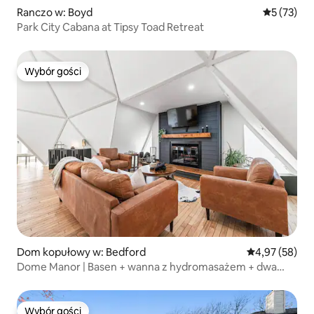
Ranczo w: Boyd
Średnia oce
5 (73)
Park City Cabana at Tipsy Toad Retreat
Wybór gości
Wybór gości
Dom kopułowy w: Bedford
Średnia ocena:
4,97 (58)
Dome Manor | Basen + wanna z hydromasażem + dwa
pokoje gier
Wybór gości