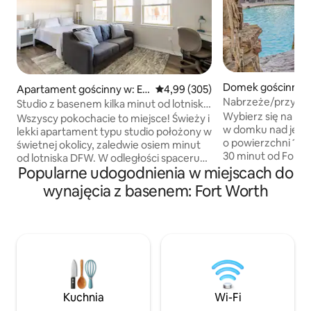
Domek gościnny w
Apartament gościnny w: Eu
Średnia ocena: 4,99 na 5, liczba 
4,99 (305)
rth
Nabrzeże/przyst
less
Studio z basenem kilka minut od lotniska
Stockyards 11 mil
Wybierz się na s
DFW
Wszyscy pokochacie to miejsce! Świeży i
w domku nad jezi
lekki apartament typu studio położony w
o powierzchni 1 ak
świetnej okolicy, zaledwie osiem minut
30 minut od Fort 
od lotniska DFW. W odległości spaceru
i innych popularny
Popularne udogodnienia w miejscach do
od szpitala HEB (idealny dla
dojrzałymi drzew
podróżujących pielęgniarek i
wynajęcia z basenem: Fort Worth
oferuje relaksują
pracowników linii lotniczych). Zadaszone
z prywatnym bas
patio i sezonowy basen ze zjeżdżalnią i
wędkarskim, kajak
deską do nurkowania, a także płytki
wiosłowania, pale
koniec. Łazienka z prysznicem. Kuchnia
i dużą przestrzen
wyposażona jest w lodówkę, kuchenkę
Wybierz się na po
mikrofalową, toster Ninja/frytkownicę
pomostu, aby pod
beztłuszczową, ekspres do kawy, płytę
słońca nad jezior
indukcyjną. Stawka podstawowa
Kuchnia
Wi-Fi
dzień przy basenie
dotyczy maksymalnie 2 osób...