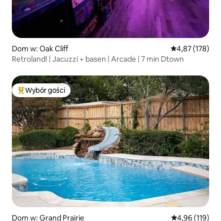
Dom w: Oak Cliff
Średnia ocena: 
4,87 (178)
Retroland! | Jacuzzi + basen | Arcade | 7 min Dtown
Wybór gości
Najpopularniejsze z kategorii Wybór gości
Dom w: Grand Prairie
Średnia ocena: 
4,96 (119)