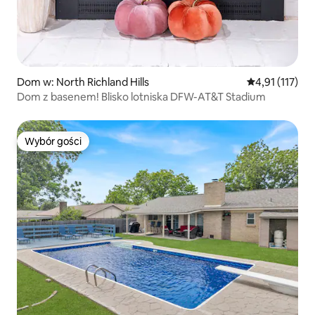
Dom w: North Richland Hills
Średnia ocena: 
4,91 (117)
Dom z basenem! Blisko lotniska DFW-AT&T Stadium
Wybór gości
Wybór gości