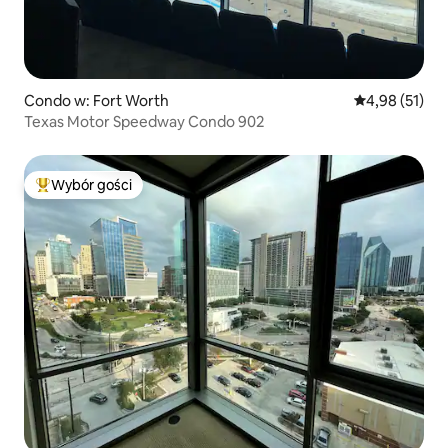
Condo w: Fort Worth
Średnia ocena:
4,98 (51)
Texas Motor Speedway Condo 902
Wybór gości
Najpopularniejsze z kategorii Wybór gości