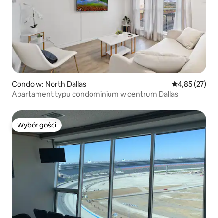
Condo w: North Dallas
Średnia ocena:
4,85 (27)
Apartament typu condominium w centrum Dallas
Wybór gości
Wybór gości