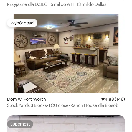
Przyjazne dla DZIECI, 5 mil do ATT, 13 mil do Dallas
Wybór gości
Wybór gości
Dom w: Fort Worth
Średnia ocena: 
4,88 (146)
StockYards 3 Blocks-TCU close-Ranch House dla 8 osób
Superhost
Superhost