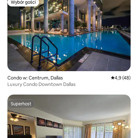
Wybór gości
Wybór gości
Condo w: Centrum, Dallas
Średnia ocena
4,9 (48)
Luxury Condo Downtown Dallas
Superhost
Superhost