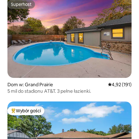
Superhost
Superhost
Dom w: Grand Prairie
Średnia ocena: 
4,92 (191)
5 mil do stadionu AT&T. 3 pełne łazienki.
Wybór gości
Najpopularniejsze z kategorii Wybór gości