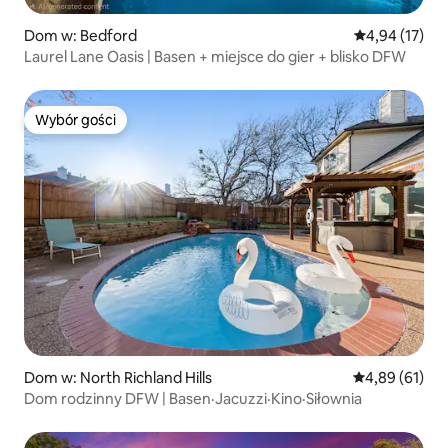
Dom w: Bedford
Średnia ocena:
4,94 (17)
Laurel Lane Oasis | Basen + miejsce do gier + blisko DFW
Wybór gości
Wybór gości
Dom w: North Richland Hills
Średnia ocena:
4,89 (61)
Dom rodzinny DFW | Basen·Jacuzzi·Kino·Siłownia