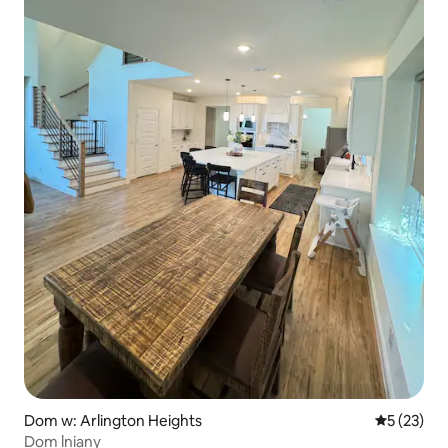
Dom w: Arlington Heights
Średnia oce
5 (23)
Dom lniany