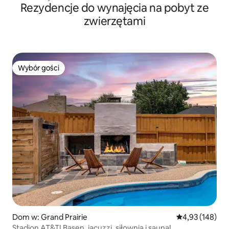
Rezydencje do wynajęcia na pobyt ze
zwierzętami
Wybór gości
Wybór gości
Dom w: Grand Prairie
Średnia ocena: 
4,93 (148)
Stadion AT&T! Basen, jacuzzi, siłownia i sauna!