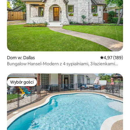
Dom w: Dallas
Średnia ocena: 
4,97 (189)
Bungalow Hansel-Modern z 4 sypialniami, 3 łazienkami
i wanną z hydromasażem
Wybór gości
Wybór gości