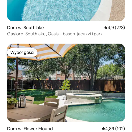
Dom w: Southlake
Średnia ocena:
4,9 (273)
Gaylord, Southlake, Oasis – basen, jacuzzi i park
Wybór gości
Wybór gości
Dom w: Flower Mound
Średnia ocena: 
4,89 (102)