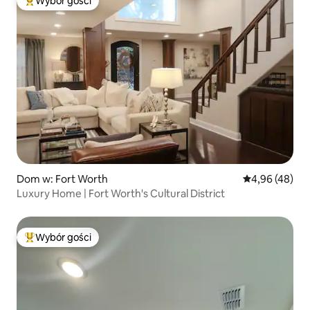
Wybór gości
Najpopularniejsze z kategorii Wybór gości
Dom w: Fort Worth
Średnia ocena:
4,96 (48)
Luxury Home | Fort Worth's Cultural District
Wybór gości
Najpopularniejsze z kategorii Wybór gości