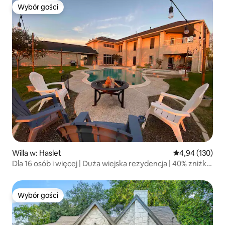
Wybór gości
Wybór gości
Willa w: Haslet
Średnia ocena: 
4,94 (130)
Dla 16 osób i więcej | Duża wiejska rezydencja | 40% zniżki
w październiku
Wybór gości
Wybór gości