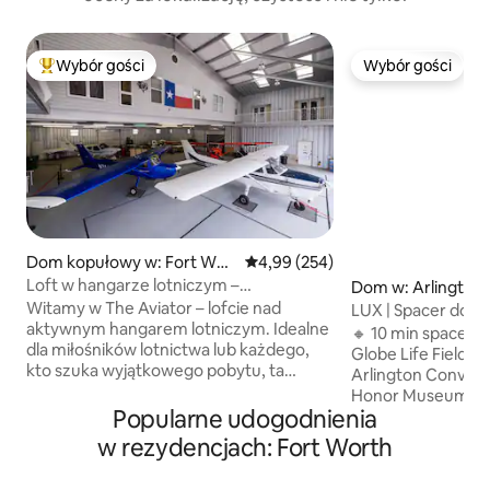
Wybór gości
Wybór gości
Najpopularniejsze z kategorii Wybór gości
Wybór gości
Dom kopułowy w: Fort Wor
Średnia ocena: 4,99 na 5, liczba 
4,99 (254)
th
Loft w hangarze lotniczym –
Dom w: Arlington
najfajniejszy pobyt w Fort Worth!
Witamy w The Aviator – lofcie nad
LUX | Spacer do A
aktywnym hangarem lotniczym. Idealne
GlobeLife | Gam
🔸 10 min spacere
dla miłośników lotnictwa lub każdego,
Globe Life Field,
kto szuka wyjątkowego pobytu, ta
Arlington Convent
prywatna rezydencja o powierzchni
Honor Museum, Te
362 metrów kwadratowych oferuje
Popularne udogodnienia
Stadium 🔸 5 min d
przestrzeń, komfort i miejsce
Flags i Hurricane 
w rezydencjach: Fort Worth
w pierwszym rzędzie na lot. Oglądaj
lotnisk DFW i Love
samoloty, spaceruj do restauracji,
TCU, SMU, Stockyards UDOGO