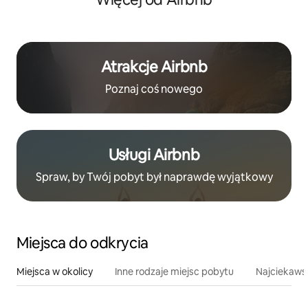
Atrakcje Airbnb
Poznaj coś nowego
Usługi Airbnb
Spraw, by Twój pobyt był naprawdę wyjątkowy
Miejsca do odkrycia
Miejsca w okolicy
Inne rodzaje miejsc pobytu
Najciekawsz