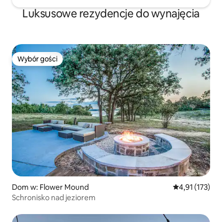
Luksusowe rezydencje do wynajęcia
Wybór gości
Wybór gości
Dom w: Flower Mound
Średnia ocena: 
4,91 (173)
Schronisko nad jeziorem