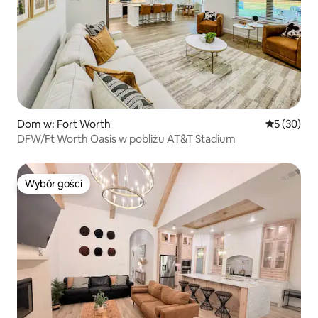
Dom w: Fort Worth
Średnia oce
5 (30)
DFW/Ft Worth Oasis w pobliżu AT&T Stadium
Wybór gości
Wybór gości