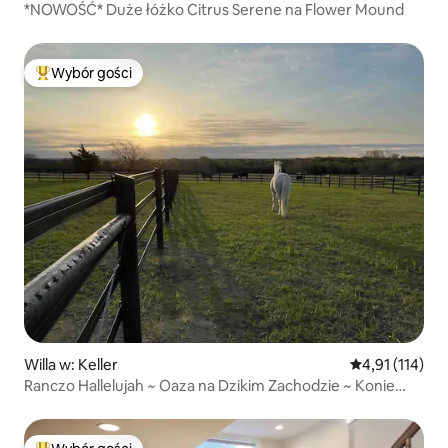
*NOWOŚĆ* Duże łóżko Citrus Serene na Flower Mound
Wybór gości
Najpopularniejsze z kategorii Wybór gości
Willa w: Keller
Średnia ocena: 
4,91 (114)
Ranczo Hallelujah ~ Oaza na Dzikim Zachodzie ~ Konie
i basen