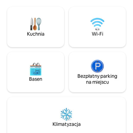
a nawet zarezerwuj lot próbny. ✔ 5
🔹 Stół bilardowy 
przestronnych sypialni ✔ Otwarta
Zaopatrzona kuch
przestrzeń dzienna i jadalnia (miejsca dla
Gry zręcznościowe
14 osób) ✔ Stół bilardowy, piłkarzyki,
Cornhole 🔹 Telew
cymbergaj i stół do ping-ponga ✔ Balkon
i kominek 🔹 Kuch
z widokiem na samoloty poniżej ✔
powietrzu 🔹 Grill/g
Kuchnia
Wi-Fi
Wyjątkowy pobyt z motywem lotniczym
Wi-Fi 500 Mb/s Pr
odpowiednie dla d
Bezpłatny parking
Basen
na miejscu
Klimatyzacja