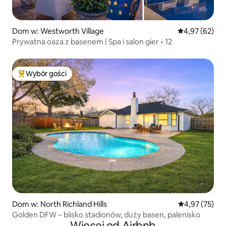
Dom w: Westworth Village
Średnia ocena:
4,97 (62)
Prywatna oaza z basenem | Spa i salon gier • 12
Wybór gości
Najpopularniejsze z kategorii Wybór gości
Dom w: North Richland Hills
Średnia ocena:
4,97 (75)
Golden DFW – blisko stadionów, duży basen, palenisko
Więcej od Airbnb