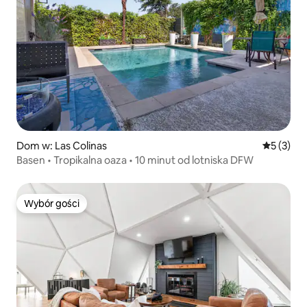
Dom w: Las Colinas
Średnia oc
5 (3)
Basen • Tropikalna oaza • 10 minut od lotniska DFW
Wybór gości
Wybór gości