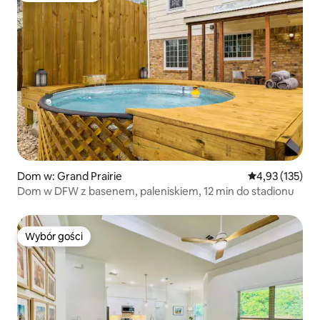
Dom w: Grand Prairie
Średnia ocena: 
4,93 (135)
Dom w DFW z basenem, paleniskiem, 12 min do stadionu
Wybór gości
Wybór gości