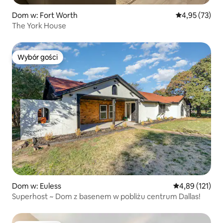
Dom w: Fort Worth
Średnia ocena:
4,95 (73)
The York House
Wybór gości
Wybór gości
Dom w: Euless
Średnia ocena: 
4,89 (121)
Superhost ~ Dom z basenem w pobliżu centrum Dallas!