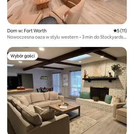
Dom w: Fort Worth
Średnia oc
5 (11)
Nowoczesna oaza w stylu western • 3 min do Stockyards,
Hot
Wybór gości
Wybór gości