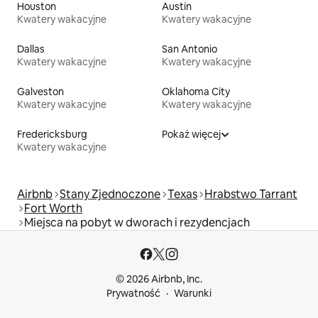
Houston
Austin
Kwatery wakacyjne
Kwatery wakacyjne
Dallas
San Antonio
Kwatery wakacyjne
Kwatery wakacyjne
Galveston
Oklahoma City
Kwatery wakacyjne
Kwatery wakacyjne
Fredericksburg
Pokaż więcej
Kwatery wakacyjne
Airbnb
Stany Zjednoczone
Texas
Hrabstwo Tarrant
Fort Worth
Miejsca na pobyt w dworach i rezydencjach
© 2026 Airbnb, Inc.
Prywatność
Warunki