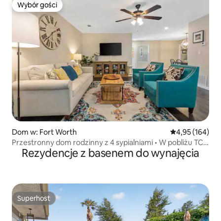
Wybór gości
Wybór gości
Dom w: Fort Worth
Średnia ocena: 
4,95 (164)
Przestronny dom rodzinny z 4 sypialniami • W pobliżu TCU
Rezydencje z basenem do wynajęcia
i Southside
Superhost
Superhost