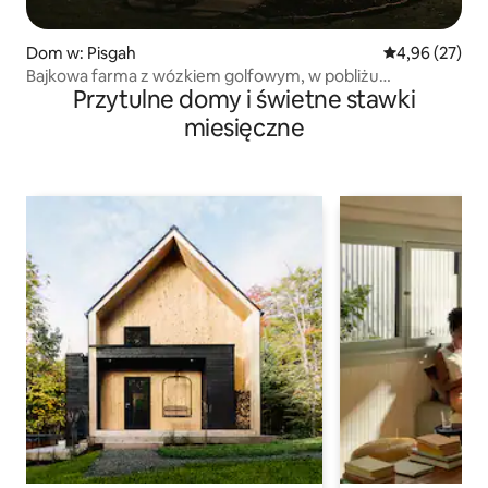
Dom w: Pisgah
Średnia ocena:
4,96 (27)
Bajkowa farma z wózkiem golfowym, w pobliżu
Przytulne domy i świetne stawki
wodospadów
miesięczne