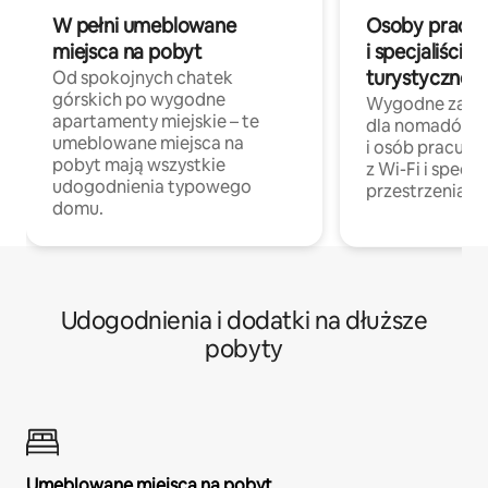
W pełni umeblowane
Osoby pracują
miejsca na pobyt
i specjaliści z
turystycznej
Od spokojnych chatek
górskich po wygodne
Wygodne zakw
apartamenty miejskie – te
dla nomadów 
umeblowane miejsca na
i osób pracując
pobyt mają wszystkie
z Wi-Fi i specja
udogodnienia typowego
przestrzenią do
domu.
Udogodnienia i dodatki na dłuższe
pobyty
Umeblowane miejsca na pobyt