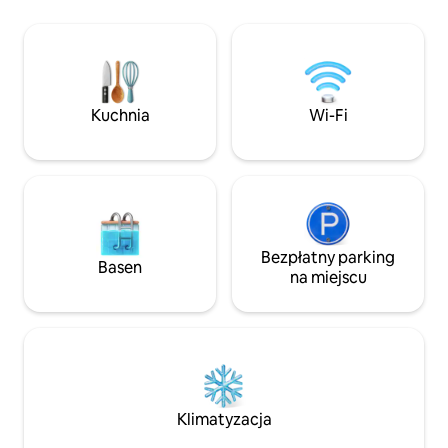
ogrzewanie podłogowe. Duże łóżko
nożną, golfem, ba
(king). W pełni wyposażona kuchnia
kawiarnią. Ogród
z najwyższej jakości sprzętem. Idealne
dostęp do laguny i
miejsce na relaks, zaledwie 40 minut od
wiosłowania i spac
Buenos Aires. Bezpłatny dostęp do pola
na relaks i cieszen
golfowego, kortu tenisowego i boiska do
Barrio El Canton, 
Kuchnia
Wi-Fi
piłki nożnej. :: Uwaga: imprezy,
zwierzęta i dodatkowi goście są
niedozwolone.
Bezpłatny parking
Basen
na miejscu
Klimatyzacja