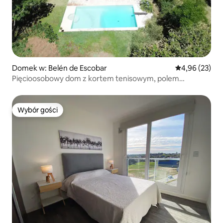
Domek w: Belén de Escobar
Średnia ocena:
4,96 (23)
Pięcioosobowy dom z kortem tenisowym, polem
golfowym i basenem w Escobar
Wybór gości
Wybór gości