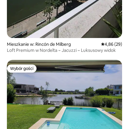
Mieszkanie w: Rincón de Milberg
Średnia ocena:
4,86 (29)
Loft Premium w Nordelta ~ Jacuzzi ~ Luksusowy widok
Wybór gości
Wybór gości