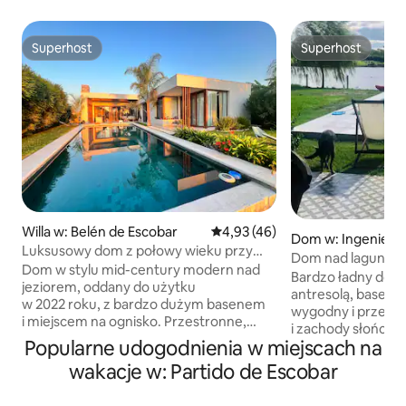
Superhost
Superhost
Superhost
Superhost
Willa w: Belén de Escobar
Średnia ocena: 4,93 na 5, liczba
4,93 (46)
Dom w: Ingeniero
Luksusowy dom z połowy wieku przy
Dom nad laguną w 
jeziorze, jacuzzi, basen
Dom w stylu mid-century modern nad
(4 osoby)
Bardzo ładny dom n
jeziorem, oddany do użytku
antresolą, basenem
w 2022 roku, z bardzo dużym basenem
wygodny i przestr
i miejscem na ognisko. Przestronne,
i zachody słońca s
jasne i otoczone przyrodą. Podwójne
Popularne udogodnienia w miejscach na
jest bardzo cicha i
jacuzzi z widokiem na wodę,
niewielkim ruch
wakacje w: Partido de Escobar
niesamowite zachody słońca, grill,
Dom znajduje się 
szybkie Wi-Fi, klimatyzacja i promienne
sportowego z kort