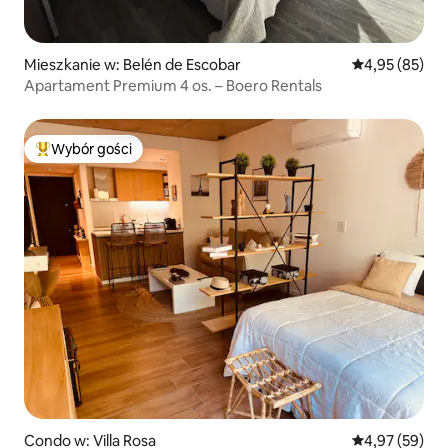
Mieszkanie w: Belén de Escobar
Średnia ocena:
4,95 (85)
Apartament Premium 4 os. – Boero Rentals
Wybór gości
Najpopularniejsze z kategorii Wybór gości
Condo w: Villa Rosa
Średnia ocena:
4,97 (59)