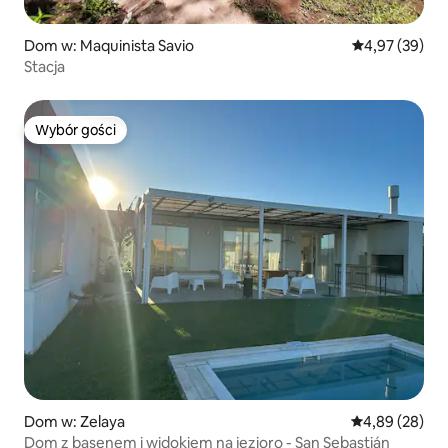
Dom w: Maquinista Savio
Średnia ocena:
4,97 (39)
Stacja
Wybór gości
Wybór gości
Dom w: Zelaya
Średnia ocena:
4,89 (28)
Dom z basenem i widokiem na jezioro - San Sebastián