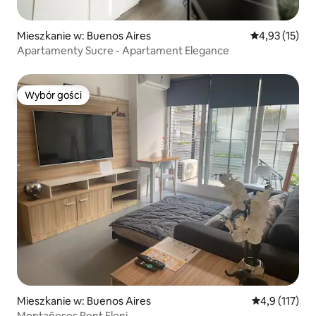
Mieszkanie w: Buenos Aires
Średnia ocena:
4,93 (15)
Apartamenty Sucre - Apartament Elegance
Wybór gości
Wybór gości
Mieszkanie w: Buenos Aires
Średnia ocena:
4,9 (117)
Montañeses Rent Fleni