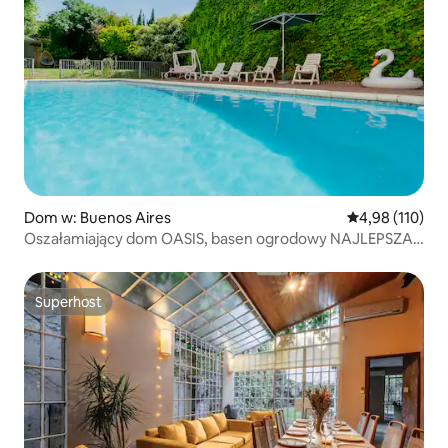
Dom w: Buenos Aires
Średnia ocena: 
4,98 (110)
Oszałamiający dom OASIS, basen ogrodowy NAJLEPSZA
OKOLICA 600m2
Superhost
Superhost