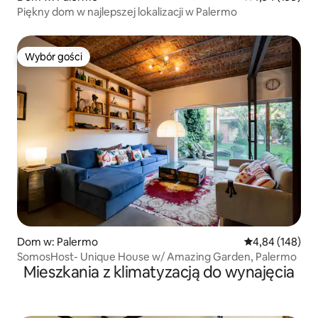
Piękny dom w najlepszej lokalizacji w Palermo
Wybór gości
Wybór gości
Dom w: Palermo
Średnia ocena: 
4,84 (148)
SomosHost- Unique House w/ Amazing Garden, Palermo
Mieszkania z klimatyzacją do wynajęcia