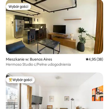
Wybór gości
Wybór gości
Mieszkanie w: Buenos Aires
Średnia ocena:
4,95 (38)
Hermoso Studio c/Pełne udogodnienia
Wybór gości
Najpopularniejsze z kategorii Wybór gości