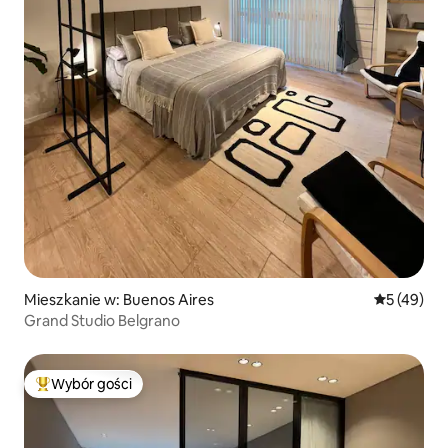
Mieszkanie w: Buenos Aires
Średnia oce
5 (49)
Grand Studio Belgrano
Wybór gości
Najpopularniejsze z kategorii Wybór gości