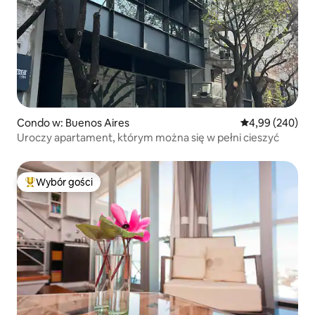
Condo w: Buenos Aires
Średnia ocena: 4
4,99 (240)
Uroczy apartament, którym można się w pełni cieszyć
Wybór gości
Najpopularniejsze z kategorii Wybór gości