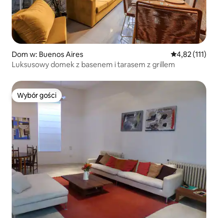
Dom w: Buenos Aires
Średnia ocena: 
4,82 (111)
Luksusowy domek z basenem i tarasem z grillem
Wybór gości
Wybór gości