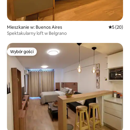
Mieszkanie w: Buenos Aires
Średnia oce
5 (20)
Spektakularny loft w Belgrano
Wybór gości
Wybór gości