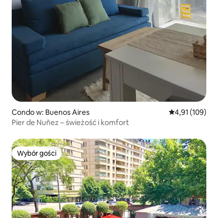
Condo w: Buenos Aires
Średnia ocena: 
4,91 (109)
Pier de Nuñez – świeżość i komfort
Wybór gości
Wybór gości