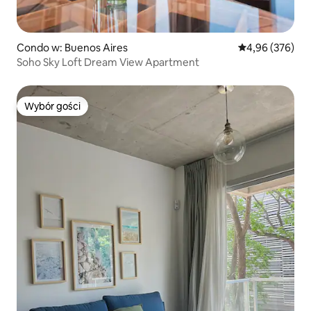
Condo w: Buenos Aires
Średnia ocena: 
4,96 (376)
Soho Sky Loft Dream View Apartment
Wybór gości
Wybór gości