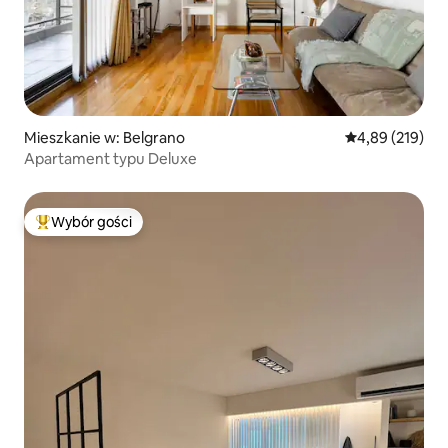
Mieszkanie w: Belgrano
Średnia ocena: 
4,89 (219)
Apartament typu Deluxe
Wybór gości
Najpopularniejsze z kategorii Wybór gości