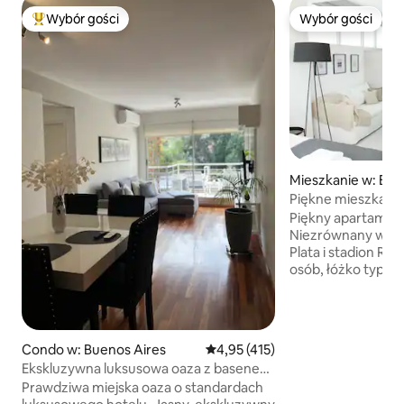
Wybór gości
Wybór gości
Najpopularniejsze z kategorii Wybór gości
Wybór gości
Mieszkanie w: Bue
Piękne mieszkani
widokiem
Piękny apartament
Niezrównany widok
Plata i stadion River Plate. I
osób, łóżko typu 
wyposażona kuchn
Piekarnik/kuchenk
lodówka/zamrażar
mikrofalowa, eksp
Condo w: Buenos Aires
Średnia ocena: 4,95 na 5, liczba 
4,95 (415)
elektryczny, toste
Ekskluzywna luksusowa oaza z basenem
telewizor Smart TV
w Belgrano
Prawdziwa miejska oaza o standardach
toaletą. Przy Av Del Libertador, w