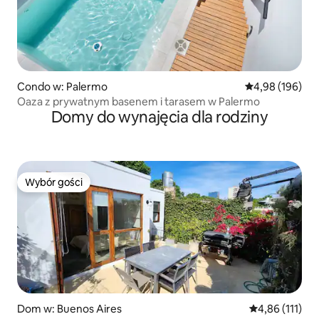
Condo w: Palermo
Średnia ocena: 
4,98 (196)
Oaza z prywatnym basenem i tarasem w Palermo
Domy do wynajęcia dla rodziny
Wybór gości
Wybór gości
Dom w: Buenos Aires
Średnia ocena: 
4,86 (111)