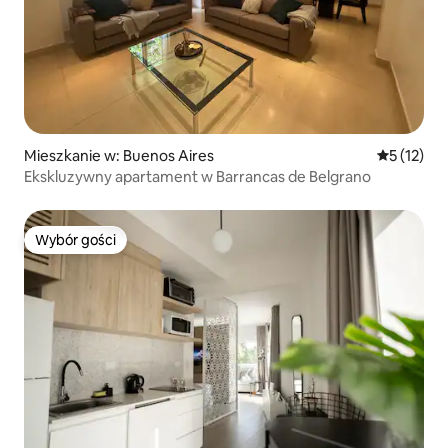
Mieszkanie w: Buenos Aires
Średnia oce
5 (12)
Ekskluzywny apartament w Barrancas de Belgrano
Wybór gości
Wybór gości