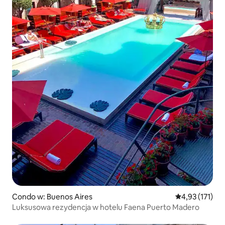
Condo w: Buenos Aires
Średnia ocena: 
4,93 (171)
Luksusowa rezydencja w hotelu Faena Puerto Madero