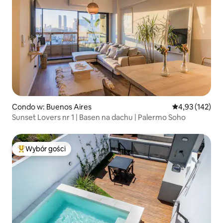
Condo w: Buenos Aires
Średnia ocena: 
4,93 (142)
Sunset Lovers nr 1 | Basen na dachu | Palermo Soho
Wybór gości
Najpopularniejsze z kategorii Wybór gości