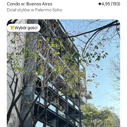
Condo w: Buenos Aires
Średnia ocena: 
4,95 (193)
Dział stylów w Palermo Soho
Wybór gości
Najpopularniejsze z kategorii Wybór gości