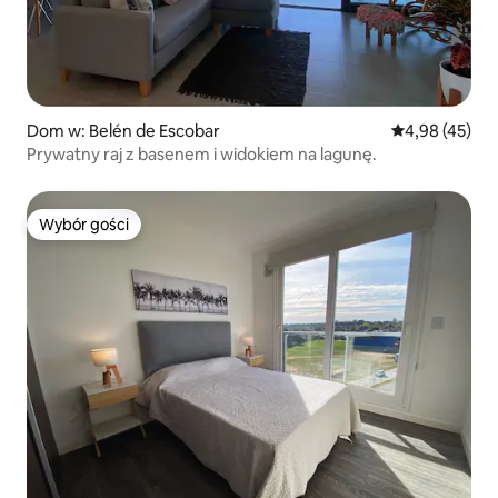
Dom w: Belén de Escobar
Średnia ocena:
4,98 (45)
Prywatny raj z basenem i widokiem na lagunę.
Wybór gości
Wybór gości