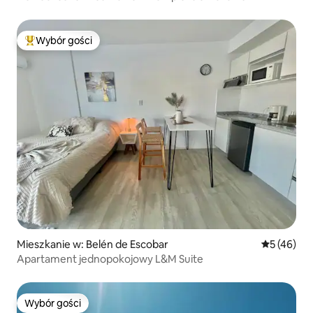
Wybór gości
Najpopularniejsze z kategorii Wybór gości
Mieszkanie w: Belén de Escobar
Średnia oce
5 (46)
Apartament jednopokojowy L&M Suite
Wybór gości
Wybór gości