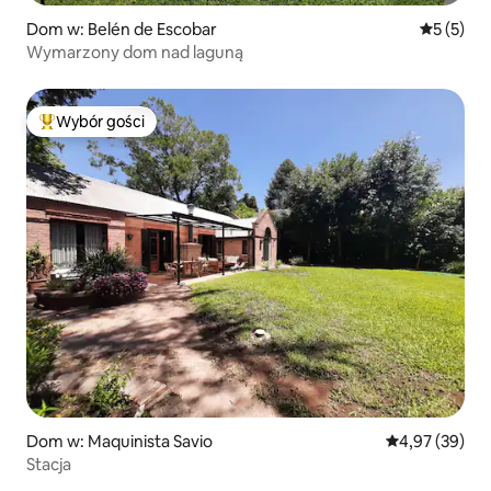
Dom w: Belén de Escobar
Średnia oc
5 (5)
Wymarzony dom nad laguną
Wybór gości
Najpopularniejsze z kategorii Wybór gości
Dom w: Maquinista Savio
Średnia ocena:
4,97 (39)
Stacja