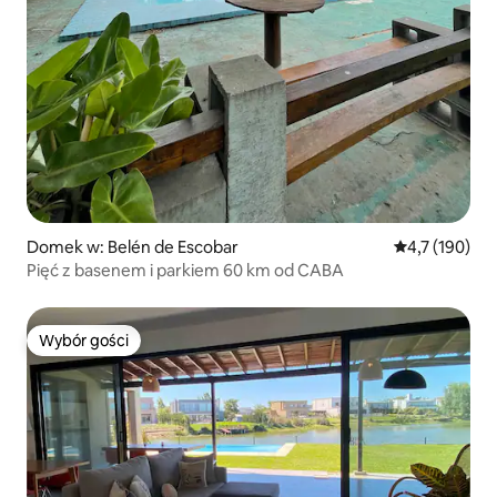
Domek w: Belén de Escobar
Średnia ocena:
4,7 (190)
Pięć z basenem i parkiem 60 km od CABA
Wybór gości
Wybór gości