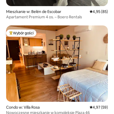
Mieszkanie w: Belén de Escobar
Średnia ocena:
4,95 (85)
Apartament Premium 4 os. – Boero Rentals
Wybór gości
Najpopularniejsze z kategorii Wybór gości
Condo w: Villa Rosa
Średnia ocena:
4,97 (59)
Nowoczesne mieszkanie w kompleksie Plaza 46