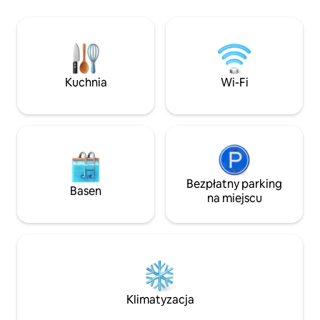
ogrzewanie podłogowe. Duże łóżko
nożną, golfem, ba
(king). W pełni wyposażona kuchnia
kawiarnią. Ogród
z najwyższej jakości sprzętem. Idealne
dostęp do laguny i
miejsce na relaks, zaledwie 40 minut od
wiosłowania i spac
Buenos Aires. Bezpłatny dostęp do pola
na relaks i cieszen
golfowego, kortu tenisowego i boiska do
Barrio El Canton, 
Kuchnia
Wi-Fi
piłki nożnej. :: Uwaga: imprezy,
zwierzęta i dodatkowi goście są
niedozwolone.
Bezpłatny parking
Basen
na miejscu
Klimatyzacja