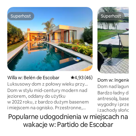
Superhost
Superhost
Superhost
Superhost
Willa w: Belén de Escobar
Średnia ocena: 4,93 na 5, liczba
4,93 (46)
Dom w: Ingeniero
Luksusowy dom z połowy wieku przy
Dom nad laguną w 
jeziorze, jacuzzi, basen
Dom w stylu mid-century modern nad
(4 osoby)
Bardzo ładny dom n
jeziorem, oddany do użytku
antresolą, basenem
w 2022 roku, z bardzo dużym basenem
wygodny i przestr
i miejscem na ognisko. Przestronne,
i zachody słońca s
jasne i otoczone przyrodą. Podwójne
Popularne udogodnienia w miejscach na
jest bardzo cicha i
jacuzzi z widokiem na wodę,
niewielkim ruch
wakacje w: Partido de Escobar
niesamowite zachody słońca, grill,
Dom znajduje się 
szybkie Wi-Fi, klimatyzacja i promienne
sportowego z kort