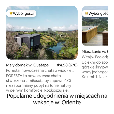
Wybór gości
Wybór gości
Najpopularniejsze z kategorii Wybór gości
Najpopularniejsze
Mieszkanie w: El P
Witaj w Ecolodge 
Ucieknij do spokoj
Mały domek w: Guatape
Średnia ocena: 4,98 na 5, liczba r
4,98 (670)
górskiej kryjówce 
Foresta: nowoczesna chata z widokiem
wody jednego z naj
na Rock
FORESTA to nowoczesna chata
Kolumbii. Nasz pr
stworzona z miłości, aby zapewnić Ci
wypoczynkowy, po
niezapomniany pobyt na łonie natury
wzgórzach Guatapé
w pełnym komforcie. Rozkoszuj się
dech w piersiach 
Popularne udogodnienia w miejscach na
wspaniałymi widokami z tarasu, zrelaksuj
świeże górskie pow
się w jacuzzi, obserwuj dziesiątki ptaków,
miejsce na relaks i
wakacje w: Oriente
które do nas przylatują, lub porozmawiaj
Obudź się przy śp
przy kominku w salonie. FORESTA to
mglistym wschodzi