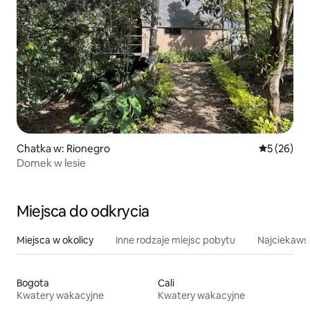
Chatka w: Rionegro
Średnia oce
5 (26)
Domek w lesie
Miejsca do odkrycia
Miejsca w okolicy
Inne rodzaje miejsc pobytu
Najciekawsz
Bogota
Cali
Kwatery wakacyjne
Kwatery wakacyjne