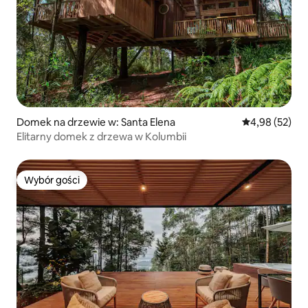
Domek na drzewie w: Santa Elena
Średnia ocena:
4,98 (52)
Elitarny domek z drzewa w Kolumbii
Wybór gości
Wybór gości