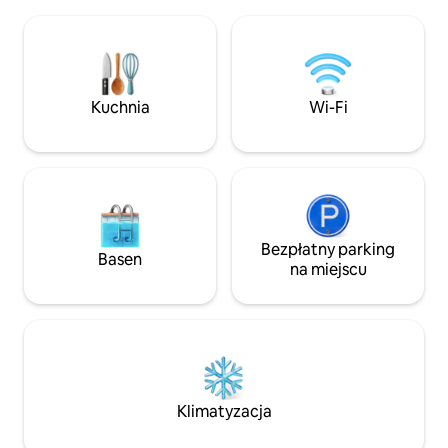
świetna baza wypadowa do zwiedzania
poranną kawę na ta
Guatape, wspinaczki na skałę i pływania
na zwiedzaniu tęt
kajakiem, jazdy na skuterze wodnym,
Guatapé lub po pro
wakeboardingu, żeglarstwa,
spokojnym otocze
paralotniarstwa, jazdy konnej, pieszych
wędrówek, lotów helikopterem lub
Kuchnia
Wi-Fi
przejażdżek quadami. Wybór należy do
Ciebie!
Bezpłatny parking
Basen
na miejscu
Klimatyzacja