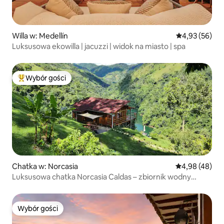
Willa w: Medellín
Średnia ocena:
4,93 (56)
Luksusowa ekowilla | jacuzzi | widok na miasto | spa
Wybór gości
Najpopularniejsze z kategorii Wybór gości
Chatka w: Norcasia
Średnia ocena:
4,98 (48)
Luksusowa chatka Norcasia Caldas – zbiornik wodny
Amaní
Wybór gości
Wybór gości