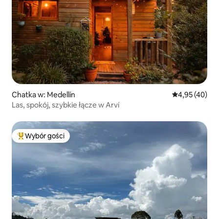
Chatka w: Medellín
Średnia ocena:
4,95 (40)
Las, spokój, szybkie łącze w Arví
Wybór gości
Najpopularniejsze z kategorii Wybór gości