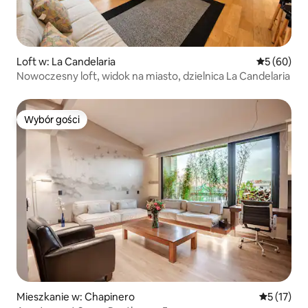
Loft w: La Candelaria
Średnia oce
5 (60)
Nowoczesny loft, widok na miasto, dzielnica La Candelaria
Wybór gości
Wybór gości
Mieszkanie w: Chapinero
Średnia oce
5 (17)