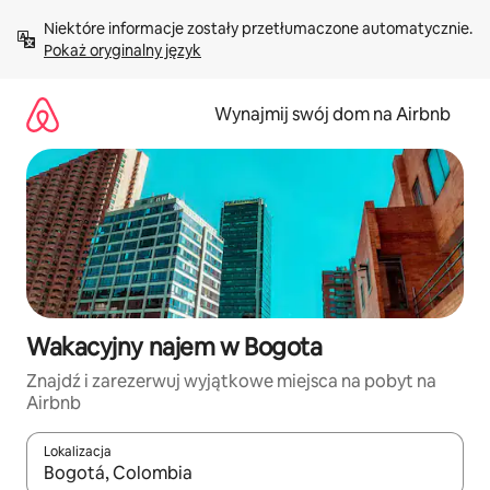
Przejdź
Niektóre informacje zostały przetłumaczone automatycznie. 
do
Pokaż oryginalny język
treści
Wynajmij swój dom na Airbnb
Wakacyjny najem w Bogota
Znajdź i zarezerwuj wyjątkowe miejsca na pobyt na
Airbnb
Lokalizacja
Gdy wyniki będą dostępne, możesz poruszać się po nich za pom