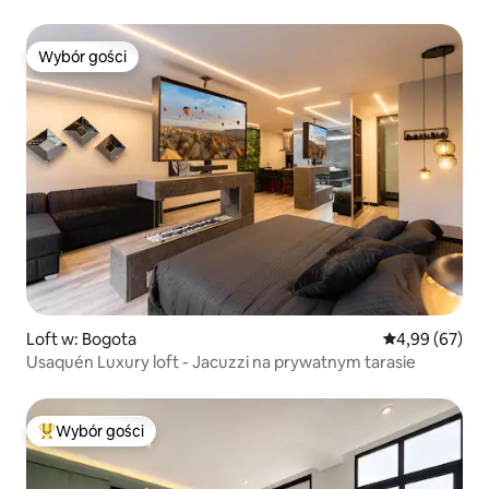
Wybór gości
Wybór gości
Loft w: Bogota
Średnia ocena:
4,99 (67)
Usaquén Luxury loft - Jacuzzi na prywatnym tarasie
Wybór gości
Najpopularniejsze z kategorii Wybór gości