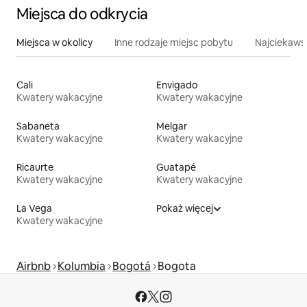
Miejsca do odkrycia
Miejsca w okolicy
Inne rodzaje miejsc pobytu
Najciekawsz
Cali
Envigado
Kwatery wakacyjne
Kwatery wakacyjne
Sabaneta
Melgar
Kwatery wakacyjne
Kwatery wakacyjne
Ricaurte
Guatapé
Kwatery wakacyjne
Kwatery wakacyjne
La Vega
Pokaż więcej
Kwatery wakacyjne
Airbnb
Kolumbia
Bogotá
Bogota