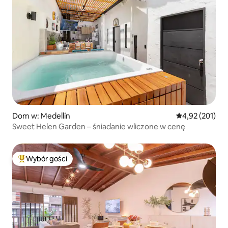
Dom w: Medellín
Średnia ocena: 
4,92 (201)
Sweet Helen Garden – śniadanie wliczone w cenę
Wybór gości
Najpopularniejsze z kategorii Wybór gości