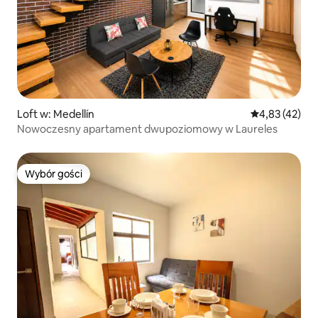
Loft w: Medellín
Średnia ocena:
4,83 (42)
Nowoczesny apartament dwupoziomowy w Laureles
Wybór gości
Wybór gości