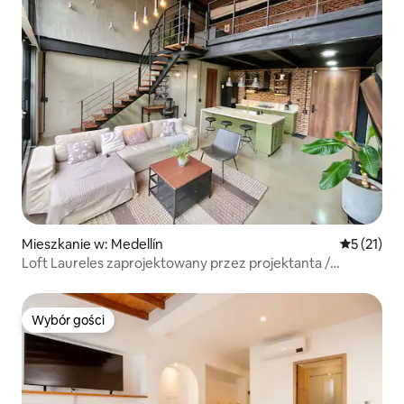
Mieszkanie w: Medellín
Średnia oce
5 (21)
Loft Laureles zaprojektowany przez projektanta /
klimatyzacja / duże łóżko (king)
Wybór gości
Wybór gości