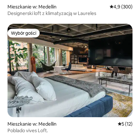
Mieszkanie w: Medellín
Średnia ocena:
4,9 (300)
Designerski loft z klimatyzacją w Laureles
Wybór gości
Wybór gości
Mieszkanie w: Medellín
Średnia oce
5 (12)
Poblado vives Loft.