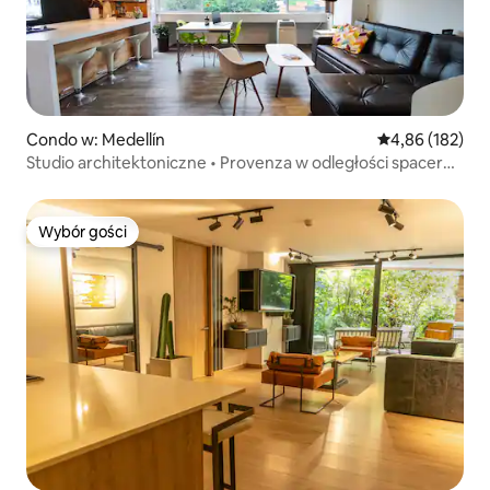
Condo w: Medellín
Średnia ocena: 
4,86 (182)
Studio architektoniczne • Provenza w odległości spaceru •
Światłowód
Wybór gości
Wybór gości