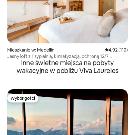
Mieszkanie w: Medellín
Średnia ocena: 
4,92 (110)
Jasny loft z 1 sypialnią, klimatyzacją, ochroną 12/7
Inne świetne miejsca na pobyty
i balkonem | NM6
wakacyjne w pobliżu Viva Laureles
Wybór gości
Wybór gości