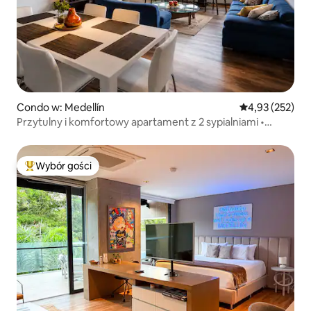
Condo w: Medellín
Średnia ocena: 
4,93 (252)
Przytulny i komfortowy apartament z 2 sypialniami •
Widoki • Klimatyzacja • Prywatne jacuzzi • El Poblado
Wybór gości
Najpopularniejsze z kategorii Wybór gości