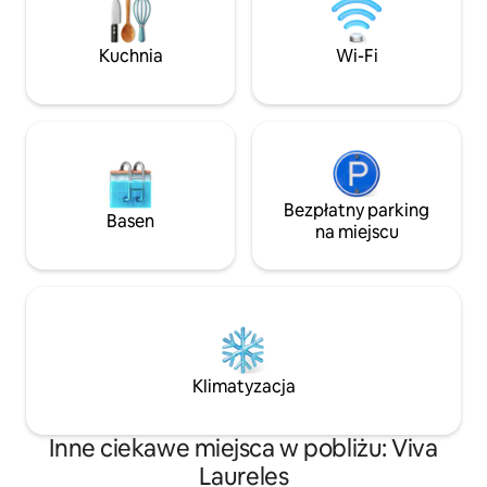
z Netflixem, szybkiego Wi-Fi, kuchni,
został zaprojekto
pralki/suszarki, siłowni, sauny, basenu
najlepszych archi
Kuchnia
Wi-Fi
oraz barów, restauracji i galerii na
stworzyli koncepcj
miejscu.
materiałów i sztuk
Bezpłatny parking
Basen
na miejscu
Klimatyzacja
Inne ciekawe miejsca w pobliżu: Viva
Laureles