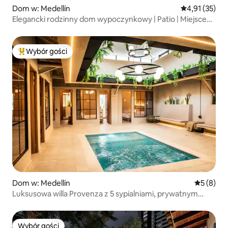
Dom w: Medellín
Średnia ocena:
4,91 (35)
Elegancki rodzinny dom wypoczynkowy | Patio | Miejsce
do zabawy | Hamak | Klimatyzacja
Wybór gości
Najpopularniejsze z kategorii Wybór gości
Dom w: Medellín
Średnia oc
5 (8)
Luksusowa willa Provenza z 5 sypialniami, prywatnym
basenem i klimatyzacją
Wybór gości