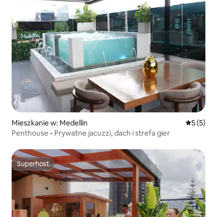
Mieszkanie w: Medellín
Średnia oc
5 (5)
Penthouse • Prywatne jacuzzi, dach i strefa gier
Superhost
Superhost