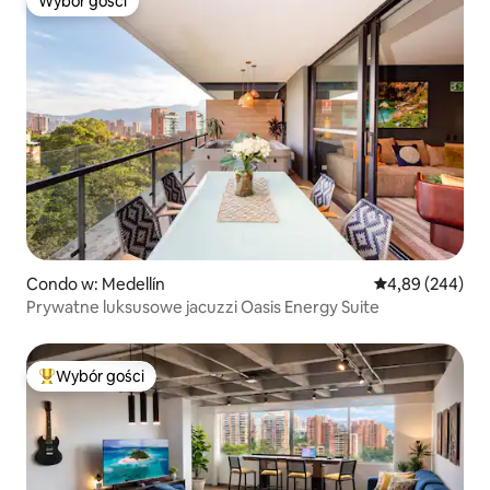
Wybór gości
Wybór gości
Condo w: Medellín
Średnia ocena: 4
4,89 (244)
Prywatne luksusowe jacuzzi Oasis Energy Suite
Wybór gości
Najpopularniejsze z kategorii Wybór gości