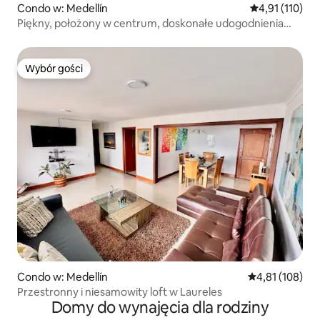
Condo w: Medellín
Średnia ocena: 
4,91 (110)
Piękny, położony w centrum, doskonałe udogodnienia
Łóżko typu King
Wybór gości
Wybór gości
Condo w: Medellín
Średnia ocena: 
4,81 (108)
Przestronny i niesamowity loft w Laureles
Domy do wynajęcia dla rodziny