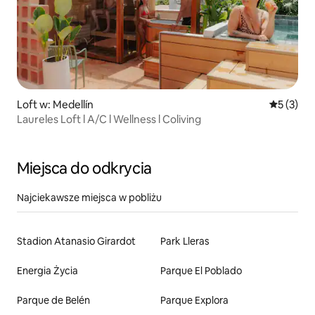
Loft w: Medellín
Średnia oc
5 (3)
Laureles Loft l A/C l Wellness l Coliving
Miejsca do odkrycia
Najciekawsze miejsca w pobliżu
Stadion Atanasio Girardot
Park Lleras
Energia Życia
Parque El Poblado
Parque de Belén
Parque Explora