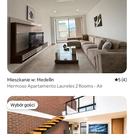
Mieszkanie w: Medellín
Średnia oc
5 (4)
Hermoso Apartamento Laureles 2 Rooms - Air
Wybór gości
Wybór gości