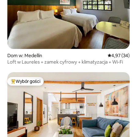
Dom w: Medellín
Średnia ocena:
4,97 (34)
Loft w Laureles + zamek cyfrowy + klimatyzacja + Wi-Fi
Wybór gości
Najpopularniejsze z kategorii Wybór gości