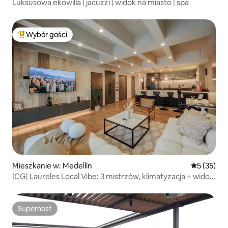
Luksusowa ekowilla | jacuzzi | widok na miasto | spa
Wybór gości
Najpopularniejsze z kategorii Wybór gości
Mieszkanie w: Medellín
Średnia oce
5 (35)
|CG| Laureles Local Vibe: 3 mistrzów, klimatyzacja + widoki
na miasto
Superhost
Superhost