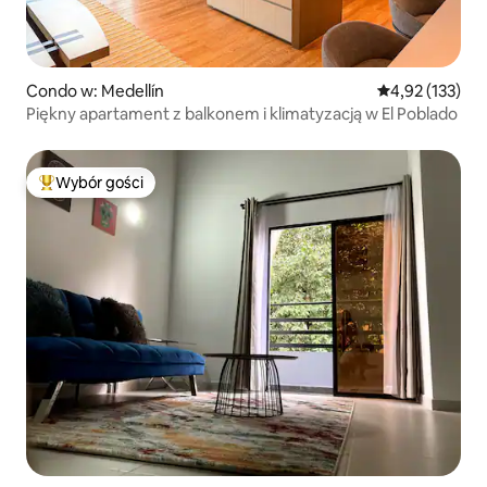
Condo w: Medellín
Średnia ocena: 
4,92 (133)
Piękny apartament z balkonem i klimatyzacją w El Poblado
Wybór gości
Najpopularniejsze z kategorii Wybór gości