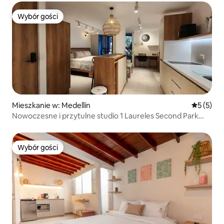
Wybór gości
Wybór gości
Mieszkanie w: Medellín
Średnia oc
5 (5)
Nowoczesne i przytulne studio 1 Laureles Second Park
A/C.
Wybór gości
Wybór gości