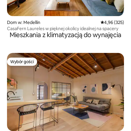
Dom w: Medellín
Średnia ocena: 
4,96 (325)
CasaFern Laureles w pięknej okolicy idealnej na spacery
Mieszkania z klimatyzacją do wynajęcia
Wybór gości
Wybór gości