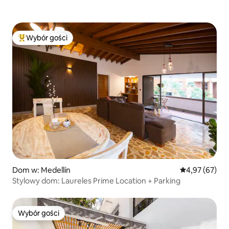
Wybór gości
Najpopularniejsze z kategorii Wybór gości
Dom w: Medellín
Średnia ocena:
4,97 (67)
Stylowy dom: Laureles Prime Location + Parking
Wybór gości
Wybór gości