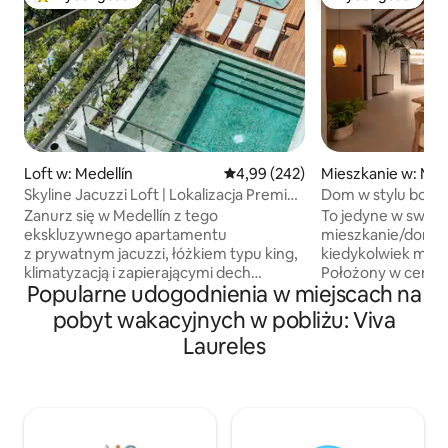
Najpopularniejsze z kategorii Wybór gości
Wybór gości
Loft w: Medellín
Średnia ocena: 4,99 na 5, liczba 
4,99 (242)
Mieszkanie w: Med
Skyline Jacuzzi Loft | Lokalizacja Premier
Dom w stylu bohem
Provenza
i tarasem na dach
Zanurz się w Medellín z tego
To jedyne w swoim
ekskluzywnego apartamentu
mieszkanie/dom z
z prywatnym jacuzzi, łóżkiem typu king,
kiedykolwiek mar
klimatyzacją i zapierającymi dech
Położony w centru
Popularne udogodnienia w miejscach na
w piersiach widokami na miasto – to
wszystkich najlep
najlepsze miejsce na wypoczynek, pełne
jedzenia i spędzan
pobyt wakacyjnych w pobliżu: Viva
elegancji, komfortu i tętniącego życiem
Apartament składa s
Laureles
nocnego życia. Położony w El Poblado,
łazienek i posiada
kilka kroków od restauracji, barów na
zewnątrz wyposa
dachu, kawiarni i galerii Provenzy,
hydromasażem, leżak
z życiem nocnym Parque Lleras
czytania. Taras je
w odległości kilku minut. Korzystaj z 54-
wyłącznie dla gości
calowego telewizora Smart TV
cieszyć się swoim pobyte