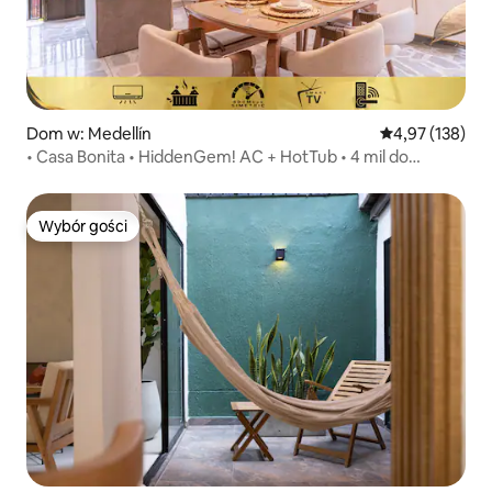
Dom w: Medellín
Średnia ocena: 
4,97 (138)
• Casa Bonita • HiddenGem! AC + HotTub • 4 mil do
Provenzy
Wybór gości
Wybór gości