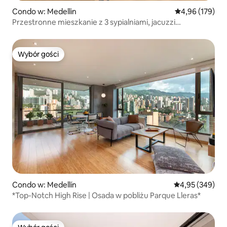
Condo w: Medellin
Średnia ocena: 
4,96 (179)
Przestronne mieszkanie z 3 sypialniami, jacuzzi
i klimatyzacją | Provenza
Wybór gości
Wybór gości
Condo w: Medellín
Średnia ocena: 
4,95 (349)
*Top-Notch High Rise | Osada w pobliżu Parque Lleras*