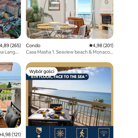
rednia ocena: 4,89 na 5, liczba recenzji: 265
4,89 (265)
Condo
Średnia ocena: 4,98 na 5
4,98 (201)
na Langhe
Casa Masha 1. Seaview beach & Monaco,
bezpłatny parking
Wybór gości
Wybór gości
rednia ocena: 4,98 na 5, liczba recenzji: 121
4,98 (121)