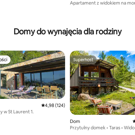
 Monako
Apartament z widokiem na mo
i parkingiem – A&S Case vacan
Domy do wynajęcia dla rodziny
ości
Superhost
ości
Superhost
Średnia ocena: 4,98 na 5, liczba recenzji: 124
4,98 (124)
 w St Laurent 1.
Dom
Ś
Przytulny domek • Taras • Wido
• 3 osoby