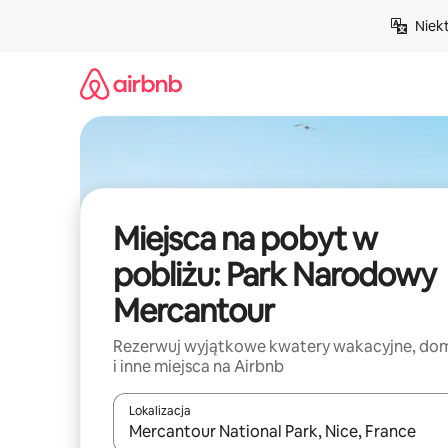
Przejdź
Niek
do
treści
Miejsca na pobyt w
pobliżu: Park Narodowy
Mercantour
Rezerwuj wyjątkowe kwatery wakacyjne, do
i inne miejsca na Airbnb
Lokalizacja
Gdy wyniki będą dostępne, możesz poruszać się p