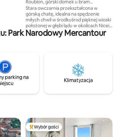
Roubion, górski domek u bram
a 4
Mercantour
Stara owczarnia przekształcona w
górską chatę, idealna na spędzenie
życia
miłych chwil w środkuśrod pięknej wioski
położonej w głębi lądu w okolicach Nicei,
żu: Park Narodowy Mercantour
zimą i latem można korzystać z
dobrodziejstw świeżego powietrza w
górach, aktywności takie jak jazda na
rowerze elektrycznym, via Ferrata,
liczne szlaki turystyczne zaczynające się
w wiosce zapewnią rozrywkę. Nasz dom
znajduje się poniżej średniowiecznego
placu wioski, a dojazd do niego prowadzi
ny parking na
200-metrową ścieżką dla pieszych z
Klimatyzacja
iejscu
różnicą poziomów.
Wybór gości
Najpopularniejsze z kategorii Wybór gości