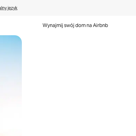
lny język
Wynajmij swój dom na Airbnb
e za pomocą gestów dotykowych lub przesuwania.