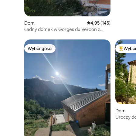
Dom
Średnia ocena: 4,95 na 5
4,95 (145)
Ładny domek w Gorges du Verdon z
widokiem
Wybór gości
Wybór
Wybór gości
Najpopul
Dom
Uroczy d