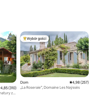
Wybór gości
Najpopularniejsze z kategorii Wybór gości
Dom
Średnia ocena: 4,98 na 5
4,98 (257)
„La Roseraie”, Domaine Les Naÿssès
rednia ocena: 4,85 na 5, liczba recenzji: 310
4,85 (310)
natury z