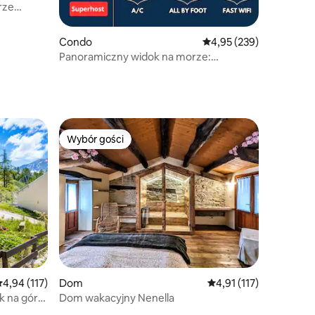
rze
ze
Condo
Średnia ocena: 4,95 na 5
4,95 (239)
Panoramiczny widok na morze:
Klimatyzacja ★ Balkon ★ Plaże
Wybór gości
Wybór gości
rednia ocena: 4,94 na 5, liczba recenzji: 117
4,94 (117)
Dom
Średnia ocena: 4,91 na 
4,91 (117)
k na góry
Dom wakacyjny Nenella