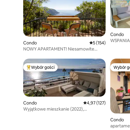
Condo
WSPANIA
Condo
Średnia ocena: 5 na 5
5 (154)
APARTAM
NOWY APARTAMENT! Niesamowite
widoki na morze, Eze Village
Wybór gości
Wybór g
Najpopularniejsze z kategorii Wybór gości
Wybór g
Condo
Średnia ocena: 4,97 na 5
4,97 (127)
Wyjątkowe mieszkanie (2022),
bezpośrednio nad morzem
Condo
apartamen