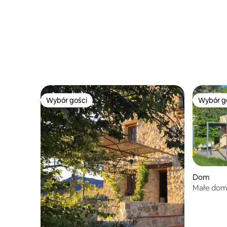
centrum
Wybór gości
Wybór g
Wybór gości
Wybór g
Dom
Małe domy