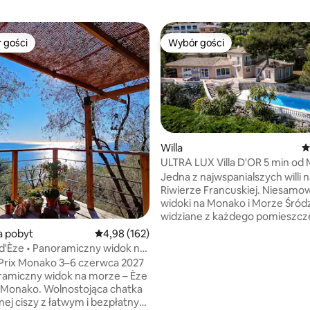
 gości
Wybór gości
arniejsze z kategorii Wybór gości
Wybór gości
Willa
Ś
ULTRA LUX Villa D'OR 5 min od
Carlo, Monako
Jedna z najwspanialszych willi 
 liczba recenzji: 649
Riwierze Francuskiej. Niesamowite
widoki na Monako i Morze Śród
widziane z każdego pomieszcz
atmosfera, przestrzeń na świ
a pobyt
Średnia ocena: 4,98 na 5, liczba recenzji: 162
4,98 (162)
powietrzu z ogromnym ogrode
'Èze • Panoramiczny widok na
basenem sprawią, że Twój poby
Prix Monako 3–6 czerwca 2027
niezapomniany! Dodatkowe
oramiczny widok na morze – Èze
udogodnienia to sauna dla 6 osó
 Monako. Wolnostojąca chatka
na zewnątrz dla 6 osób, jacuzzi
nej ciszy z łatwym i bezpłatnym
grill gazowy. Parking na terenie