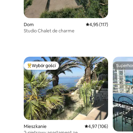
Dom
Średnia ocena: 4,95 na 5
4,95 (117)
Studio Chalet de charme
Wybór gości
Superho
Najpopularniejsze z kategorii Wybór gości
Superho
Mieszkanie
Średnia ocena: 4,97 na 5
4,97 (106)
2-piętrowy apartament ze