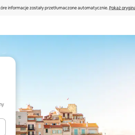
tóre informacje zostały przetłumaczone automatycznie. 
Pokaż orygina
my
o nich za pomocą klawiszy strzałek w górę i w dół lub przeglądać j