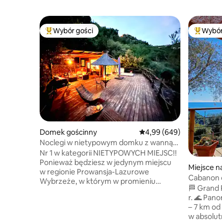
Wybór gości
Wybór
Najpopularniejsze z kategorii Wybór gości
Najpopul
Domek gościnny
Średnia ocena: 4,99 na 5,
4,99 (649)
Noclegi w nietypowym domku z wanną
z hydromasażem
Nr 1 w kategorii NIETYPOWYCH MIEJSC!!
Ponieważ będziesz w jedynym miejscu
Miejsce n
w regionie Prowansja-Lazurowe
Cabanon d
Wybrzeże, w którym w promieniu
morze
🏁 Grand 
500 metrów nie ma nikogo!! Daj się
r. 🌊 Pan
oczarować naszemu niesamowitemu
– 7 km od
domkowi z wiszącym tarasem
w absolut
o powierzchni 200 m², na którym