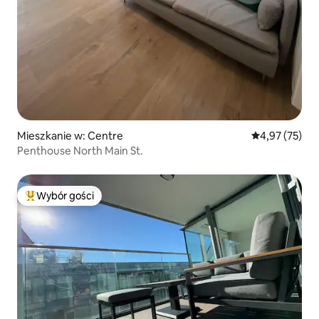
Mieszkanie w: Centre
Średnia ocena:
4,97 (75)
Penthouse North Main St.
Wybór gości
Najpopularniejsze z kategorii Wybór gości