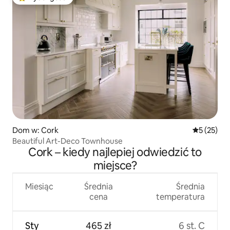
Najpopularniejsze z kategorii Wybór gości
Dom w: Cork
Średnia oce
5 (25)
Beautiful Art-Deco Townhouse
Cork – kiedy najlepiej odwiedzić to
miejsce?
Miesiąc
Średnia
Średnia
cena
temperatura
Sty
465 zł
6 st. C