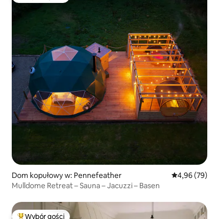
Najpopularniejsze z kategorii Wybór gości
Dom kopułowy w: Pennefeather
Średnia ocena:
4,96 (79)
Mulldome Retreat – Sauna – Jacuzzi – Basen
Wybór gości