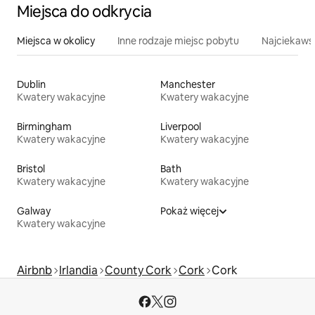
Miejsca do odkrycia
Miejsca w okolicy
Inne rodzaje miejsc pobytu
Najciekawsz
Dublin
Manchester
Kwatery wakacyjne
Kwatery wakacyjne
Birmingham
Liverpool
Kwatery wakacyjne
Kwatery wakacyjne
Bristol
Bath
Kwatery wakacyjne
Kwatery wakacyjne
Galway
Pokaż więcej
Kwatery wakacyjne
Airbnb
Irlandia
County Cork
Cork
Cork