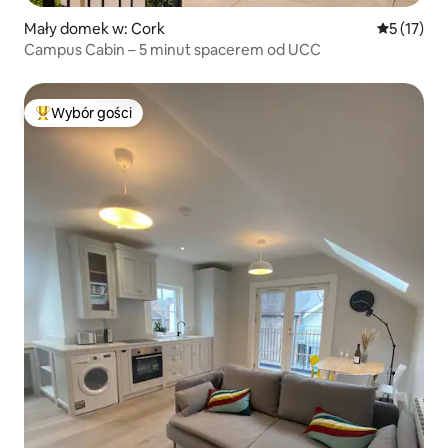
Mały domek w: Cork
Średnia oce
5 (17)
Campus Cabin – 5 minut spacerem od UCC
Wybór gości
Najpopularniejsze z kategorii Wybór gości