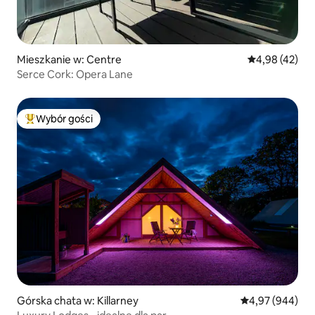
Mieszkanie w: Centre
Średnia ocena:
4,98 (42)
Serce Cork: Opera Lane
Wybór gości
Najpopularniejsze z kategorii Wybór gości
Górska chata w: Killarney
Średnia ocena: 4
4,97 (944)