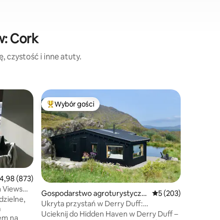
w: Cork
 czystość i inne atuty.
Domek
Wybór gości
Wybór
Wybór gości
Najpopularniejsze z kategorii Wybór gości
Najpopu
Murphy's
Zrelaksu
miejscu, 
piękny tr
strzechą
260 lat T
a wszystk
zostały 
rednia ocena: 4,98 na 5, liczba recenzji: 873
4,98 (873)
Domek to 
 Views
Gospodarstwo agroturystyczn
Średnia ocena: 5 na 5
5 (203)
przeżycie. Domek znajduje się na 
dzielne,
e
Ukryta przystań w Derry Duff:
od Mitche
m
romantyczny wypoczynek
Ucieknij do Hidden Haven w Derry Duff –
samochodem Mitchelst
iem na