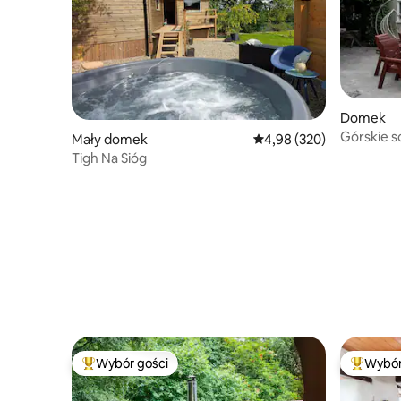
Domek
Górskie s
Mały domek
Średnia ocena: 4,98 na 5,
4,98 (320)
i jacuzzi
Tigh Na Sióg
Wybór gości
Wybór
Najpopularniejsze z kategorii Wybór gości
Najpopul