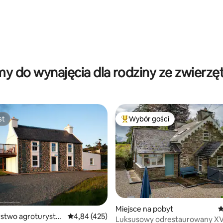
y do wynajęcia dla rodziny ze zwierzę
st
Wybór gości
st
Najpopularniejsze z kategorii 
 liczba recenzji: 220
Miejsce na pobyt
Ś
stwo agroturystyc
Średnia ocena: 4,84 na 5, liczba recenzji: 425
4,84 (425)
Luksusowy odrestaurowany XVI