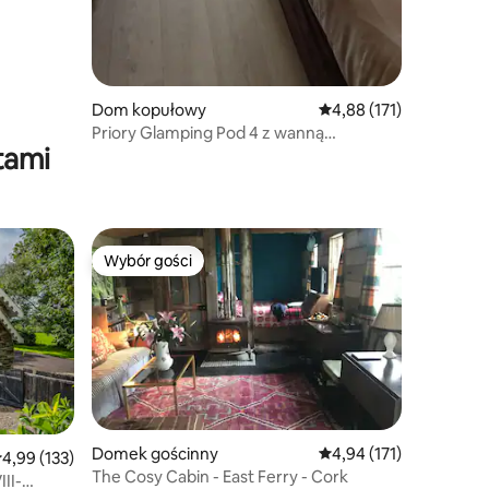
Dom kopułowy
Średnia ocena: 4,88 na 5
4,88 (171)
Priory Glamping Pod 4 z wanną
tami
z hydromasażem i sauną
Wybór gości
Wybór gości
Wybór gości
Domek gościnny
Średnia ocena: 4,94 na 5
4,94 (171)
rednia ocena: 4,99 na 5, liczba recenzji: 133
4,99 (133)
The Cosy Cabin - East Ferry - Cork
II-