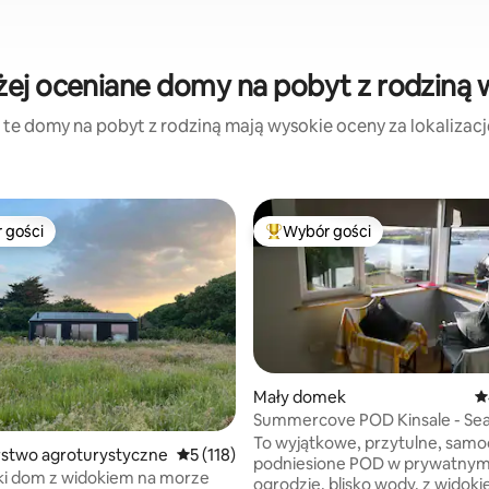
ej oceniane domy na pobyt z rodziną 
 te domy na pobyt z rodziną mają wysokie oceny za lokalizację,
 gości
Wybór gości
arniejsze z kategorii Wybór gości
Najpopularniejsze z kategorii 
Mały domek
Ś
Summercove POD Kinsale - Sea
liczba recenzji: 1886
You Dream Of
To wyjątkowe, przytulne, samo
stwo agroturystyczne
Średnia ocena: 5 na 5, liczba recenzji: 118
5 (118)
podniesione POD w prywatny
i dom z widokiem na morze
ogrodzie, blisko wody, z widok