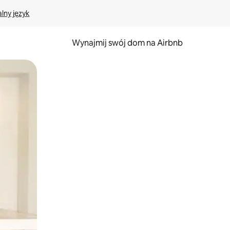
lny język
Wynajmij swój dom na Airbnb
e za pomocą gestów dotykowych lub przesuwania.