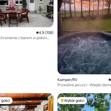
Średnia ocena: 4,9 na 5, liczba recenzji: 108
4,9 (108)
chronienie z barem w jaskini
 liczba recenzji: 320
Kamper/RV
Ś
Prywatne jacuzzi • Wiejski dom
z jacuzzi
 gości
Wybór gości
arniejsze z kategorii Wybór gości
Najpopularniejsze z kategorii 