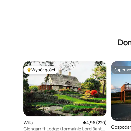
Dom
Wybór gości
Superho
Najpopularniejsze z kategorii Wybór gości
Superho
Willa
Średnia ocena: 4,96 na 5,
4,96 (220)
Gospodar
Glengarriff Lodge (formalnie Lord Bantry