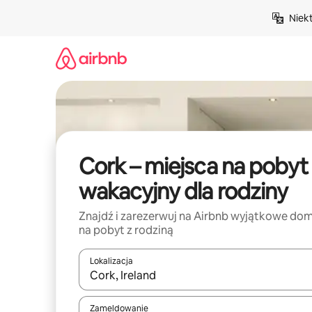
Przejdź
Niek
do
treści
Cork – miejsca na pobyt
wakacyjny dla rodziny
Znajdź i zarezerwuj na Airbnb wyjątkowe do
na pobyt z rodziną
Lokalizacja
Gdy wyniki będą dostępne, możesz poruszać się p
Zameldowanie