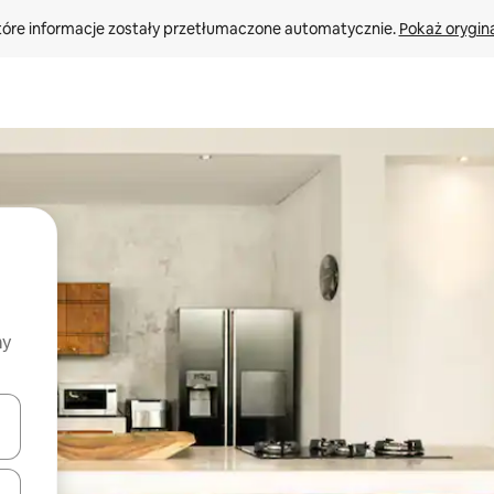
tóre informacje zostały przetłumaczone automatycznie. 
Pokaż orygina
my
o nich za pomocą klawiszy strzałek w górę i w dół lub przeglądać j