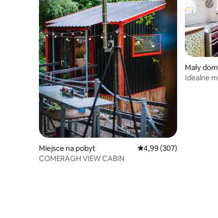
Mały dom
Idealne m
jacuzzi
Miejsce na pobyt
Średnia ocena: 4,99 na 5,
4,99 (307)
COMERAGH VIEW CABIN