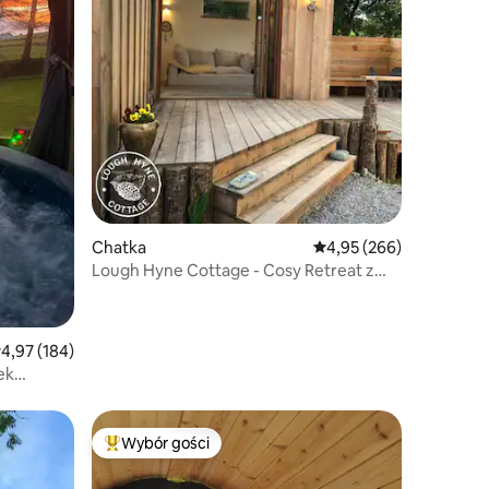
Chatka
Średnia ocena: 4,95 na 5
4,95 (266)
Lough Hyne Cottage - Cosy Retreat z
wanną opalaną drewnem
rednia ocena: 4,97 na 5, liczba recenzji: 184
4,97 (184)
ek
Wybór gości
Wybór gości
Najpopularniejsze z kategorii Wybór gości