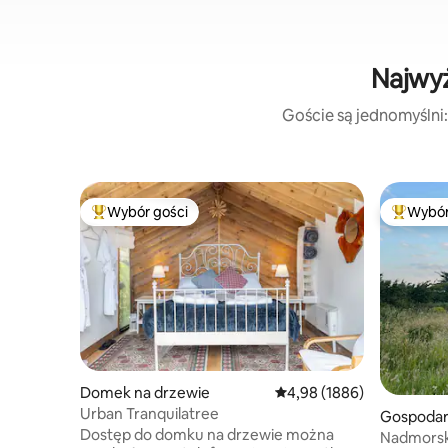
Najwyż
Goście są jednomyślni:
Wybór gości
Wybór
Najpopularniejsze z kategorii Wybór gości
Najpopul
Domek na drzewie
Średnia ocena: 4,98 na 5, 
4,98 (1886)
Urban Tranquilatree
Gospodar
Dostęp do domku na drzewie można
Nadmorsk