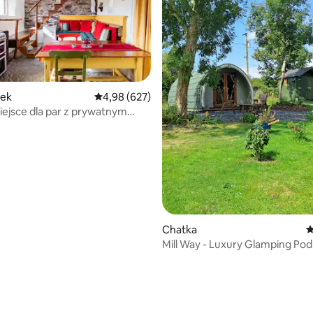
ek
Średnia ocena: 4,98 na 5, liczba recenzji: 627
4,98 (627)
iejsce dla par z prywatnym
 liczba recenzji: 307
Chatka
Ś
Mill Way - Luxury Glamping Pod