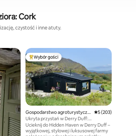
ziora: Cork
ację, czystość i inne atuty.
Chatka
Wybór gości
Superho
Wybór gości
Najpopularniejsze z kategorii Wybór gości
Superho
Wiatr w 
Zafunduj
Położony 
dziewicz
prywatne 
niezakłó
i miejski
znajduje 
samochod
Gospodarstwo agroturystyczn
Średnia ocena: 5 na 5
5 (203)
liczne tr
e
Ukryta przystań w Derry Duff:
znajduje s
romantyczny wypoczynek
Ucieknij do Hidden Haven w Derry Duff –
tętniąca 
wyjątkowej, stylowej i luksusowej farmy
sklepami,