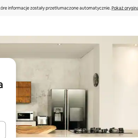
tóre informacje zostały przetłumaczone automatycznie. 
Pokaż orygina
a
o nich za pomocą klawiszy strzałek w górę i w dół lub przeglądać j