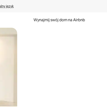
lny język
Wynajmij swój dom na Airbnb
e za pomocą gestów dotykowych lub przesuwania.