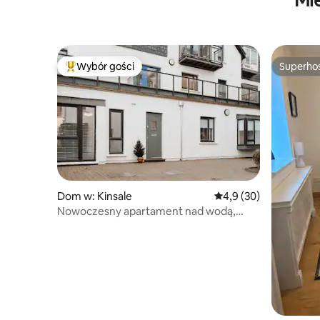
Wybór gości
Superho
Najpopularniejsze z kategorii Wybór gości
Superho
Dom w: Kinsale
Średnia ocena: 4,9 na 
4,9 (30)
Nowoczesny apartament nad wodą,
bezpłatny parking