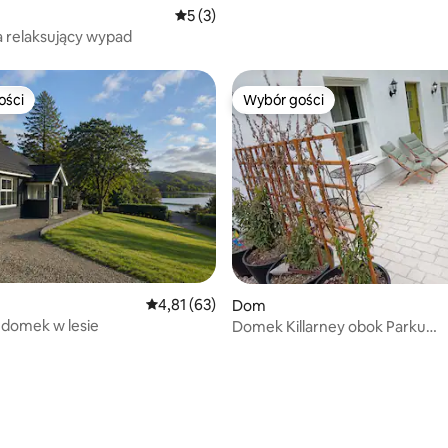
Średnia ocena: 5 na 5, liczba recenzji: 3
5 (3)
a relaksujący wypad
ości
Wybór gości
ości
Wybór gości
Średnia ocena: 4,81 na 5, liczba recenzji: 63
4,81 (63)
Dom
 domek w lesie
Domek Killarney obok Parku
Narodowego