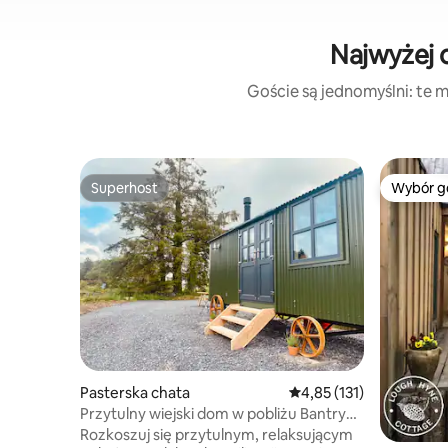
Najwyżej o
Goście są jednomyślni: te m
Superhost
Wybór g
Superhost
Wybór g
Pasterska chata
Średnia ocena: 4,85 na 5
4,85 (131)
Przytulny wiejski dom w pobliżu Bantry
dla par
Rozkoszuj się przytulnym, relaksującym