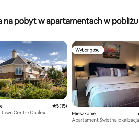
5, liczba recenzji: 47
a na pobyt w apartamentach w pobliżu 
Wybór gości
Wybór gości
ie
Średnia ocena: 5 na 5, liczba recenzji: 15
5 (15)
s Town Centre Duplex
Mieszkanie
Apartament Świetna lokalizacja
centrum Killarney