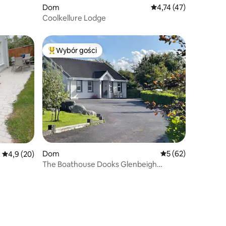
Dom
Średnia ocena: 4,74 na
4,74 (47)
Coolkellure Lodge
Wybór gości
Najpopularniejsze z kategorii Wybór gości
Dom
Średnia ocena: 5 na 
5 (62)
Średnia ocena: 4,9 na 5, liczba recenzji: 20
4,9 (20)
The Boathouse Dooks Glenbeigh
Hrabstwo Kerry.