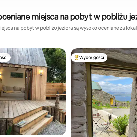
ceniane miejsca na pobyt w pobliżu je
iejsca na pobyt w pobliżu jeziora są wysoko oceniane za lokaliz
ości
Wybór gości
ości
Najpopularniejsze z kategorii 
, liczba recenzji: 131