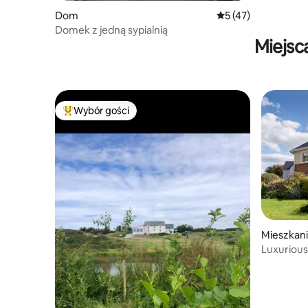
Dom
Średnia ocena: 5 na 
5 (47)
Domek z jedną sypialnią
Miejsc
Wybór gości
Najpopularniejsze z kategorii Wybór gości
Mieszkan
Luxuriou