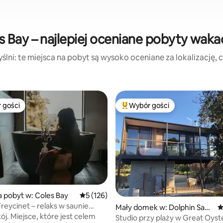
s Bay – najlepiej oceniane pobyty waka
lni: te miejsca na pobyt są wysoko oceniane za lokalizację, cz
 gości
Wybór gości
arniejsze z kategorii Wybór gości
Najpopularniejsze z kategorii 
, liczba recenzji: 246
a pobyt w: Coles Bay
Średnia ocena: 5 na 5, liczba recenzji: 126
5 (126)
e Freycinet – relaks w saunie
Mały domek w: Dolphin Sand
Ś
wskiej
okój. Miejsce, które jest celem
s
Studio przy plaży w Great Oyst