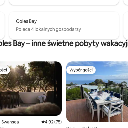
Coles Bay
Poleca 4 lokalnych gospodarzy
les Bay – inne świetne pobyty wakacy
ości
Wybór gości
ości
Wybór gości
 Swansea
Średnia ocena: 4,92 na 5, liczba recenzji: 75
4,92 (75)
ck