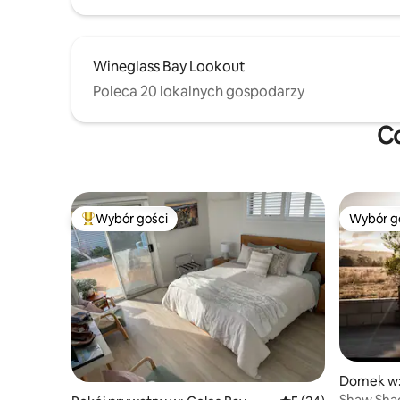
Wineglass Bay Lookout
Poleca 20 lokalnych gospodarzy
Co
Wybór gości
Wybór g
Najpopularniejsze z kategorii Wybór gości
Wybór g
Domek w:
Shaw Sha