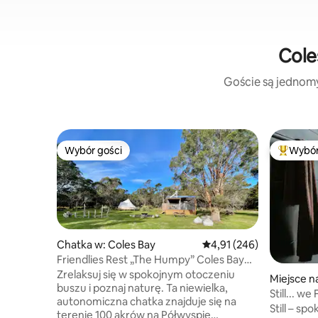
Cole
Goście są jednomyś
Wybór gości
Wybór
Wybór gości
Najpopul
Chatka w: Coles Bay
Średnia ocena: 4,91 na 5
4,91 (246)
Friendlies Rest „The Humpy” Coles Bay
Freycinet
Zrelaksuj się w spokojnym otoczeniu
Miejsce n
buszu i poznaj naturę. Ta niewielka,
Still... w
autonomiczna chatka znajduje się na
skandyna
Still – sp
terenie 100 akrów na Półwyspie