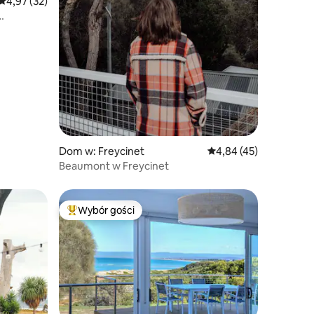
Średnia ocena: 4,97 na 5, liczba recenzji: 32
4,97 (32)
Dom w: Freycinet
Średnia ocena: 4,84 na 
4,84 (45)
Beaumont w Freycinet
Wybór gości
Najpopularniejsze z kategorii Wybór gości