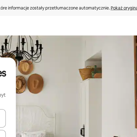
tóre informacje zostały przetłumaczone automatycznie. 
Pokaż orygina
es
byt
o nich za pomocą klawiszy strzałek w górę i w dół lub przeglądać j