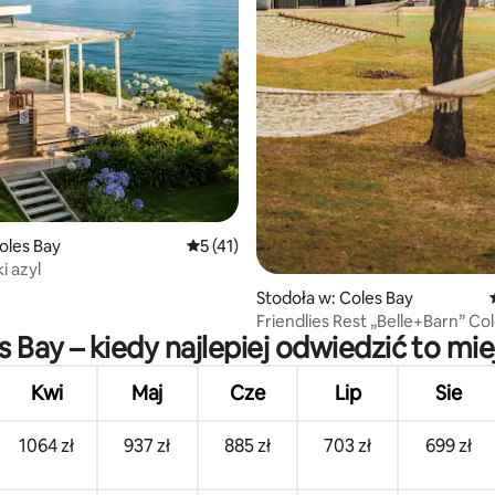
, liczba recenzji: 732
oles Bay
Średnia ocena: 5 na 5, liczba recenzji: 41
5 (41)
 azyl
Stodoła w: Coles Bay
Friendlies Rest „Belle+Barn” Coles Bay
s Bay – kiedy najlepiej odwiedzić to mie
Freycinet
Kwi
Maj
Cze
Lip
Sie
1064 zł
937 zł
885 zł
703 zł
699 zł