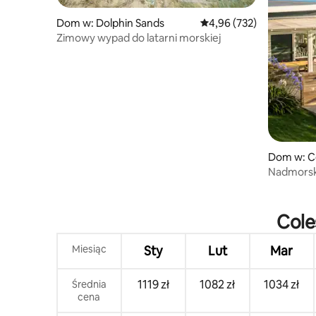
Dom w: Dolphin Sands
Średnia ocena: 4,96 na 5
4,96 (732)
Zimowy wypad do latarni morskiej
Dom w: C
Nadmorski
Cole
Miesiąc
Sty
Lut
Mar
1119 zł
1082 zł
1034 zł
Średnia
cena