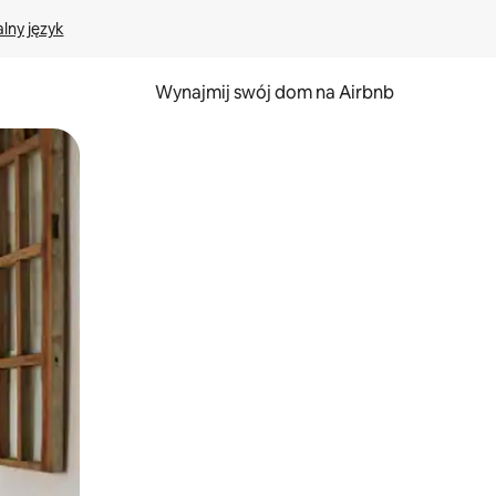
lny język
Wynajmij swój dom na Airbnb
e za pomocą gestów dotykowych lub przesuwania.