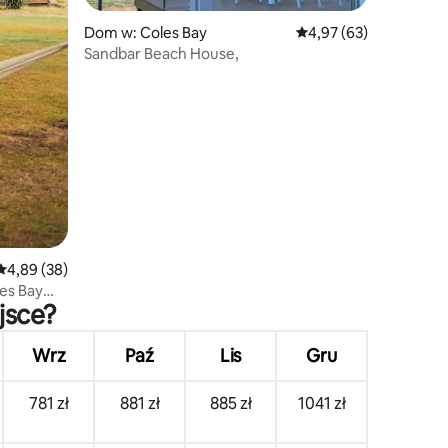
Dom w: Coles Bay
Średnia ocena: 4,97 na 
4,97 (63)
Sandbar Beach House,
Średnia ocena: 4,89 na 5, liczba recenzji: 38
4,89 (38)
jsce?
Wrz
Paź
Lis
Gru
781 zł
881 zł
885 zł
1041 zł