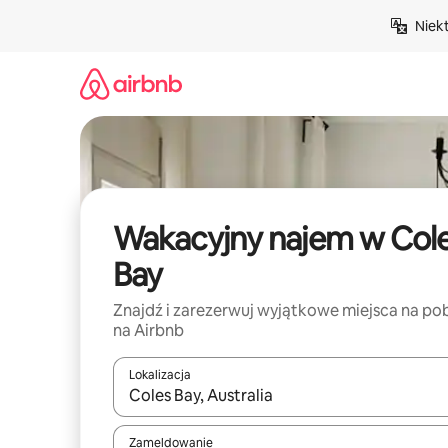
Przejdź
Niek
do
treści
Wakacyjny najem w Col
Bay
Znajdź i zarezerwuj wyjątkowe miejsca na po
na Airbnb
Lokalizacja
Gdy wyniki będą dostępne, możesz poruszać się p
Zameldowanie