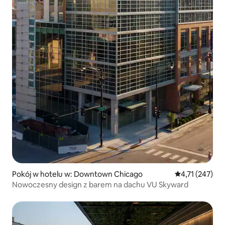
Pokój w hotelu w: Downtown Chicago
Średnia ocena: 
4,71 (247)
Nowoczesny design z barem na dachu VU Skyward