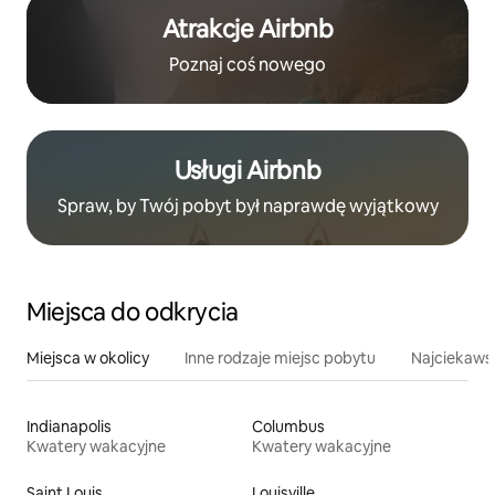
Atrakcje Airbnb
Poznaj coś nowego
Usługi Airbnb
Spraw, by Twój pobyt był naprawdę wyjątkowy
Miejsca do odkrycia
Miejsca w okolicy
Inne rodzaje miejsc pobytu
Najciekawsz
Indianapolis
Columbus
Kwatery wakacyjne
Kwatery wakacyjne
Saint Louis
Louisville