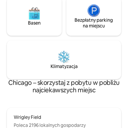
zapewniają dostęp do centrum miasta i
innych części miasta. Parkowanie na
ulicy jest stosunkowo łatwe w pobliżu
apartamentu, a my oferujemy
Bezpłatny parking
Basen
bezpłatne naklejki parkingowe w
na miejscu
apartamencie na biurku. Oferujemy
również czystą przestrzeń garażową (z
bezpłatnym zaczepem EV, jeśli go
potrzebujesz) za 20 USD za noc.
Klimatyzacja
Chicago – skorzystaj z pobytu w pobliżu
najciekawszych miejsc
Wrigley Field
Poleca 2196 lokalnych gospodarzy