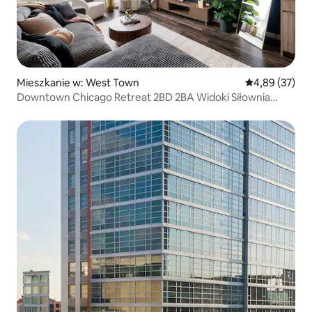
Mieszkanie w: West Town
Średnia ocena:
4,89 (37)
Downtown Chicago Retreat 2BD 2BA Widoki Siłownia
Taras