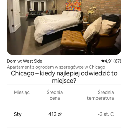
Dom w: West Side
Średnia ocena:
4,91 (67)
Apartament z ogrodem w szeregówce w Chicago
Chicago – kiedy najlepiej odwiedzić to
miejsce?
Miesiąc
Średnia
Średnia
cena
temperatura
Sty
413 zł
-3 st. C