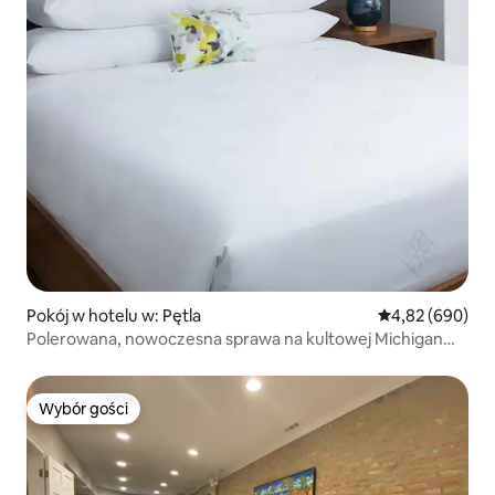
Pokój w hotelu w: Pętla
Średnia ocena: 4
4,82 (690)
Polerowana, nowoczesna sprawa na kultowej Michigan
Ave.
Wybór gości
Wybór gości