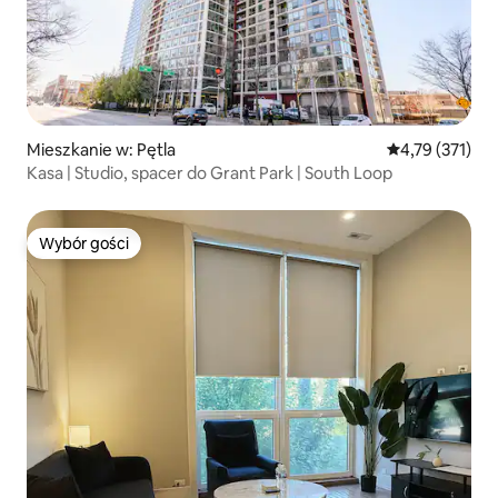
Mieszkanie w: Pętla
Średnia ocena: 
4,79 (371)
Kasa | Studio, spacer do Grant Park | South Loop
Wybór gości
Wybór gości