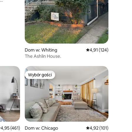
Dom w: Whiting
Średnia ocena: 4,91 na 5
4,91 (124)
The Ashlin House.
Wybór gości
Wybór gości
rednia ocena: 4,95 na 5, liczba recenzji: 461
4,95 (461)
Dom w: Chicago
Średnia ocena: 4,92 na 5
4,92 (101)