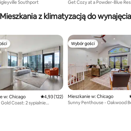
igleyville Southport
Get Cozy at a Powder-Blue Res
, liczba recenzji: 149
the Heart of Pilsen
Mieszkania z klimatyzacją do wynajęci
ości
Wybór gości
ości
Wybór gości
Mieszkanie w: Chicago
e w: Chicago
Średnia ocena: 4,93 na 5, liczba recenzji: 122
4,93 (122)
Sunny Penthouse - Oakwood B
 Gold Coast: 2 sypialnie
5, liczba recenzji: 12
mą miasta