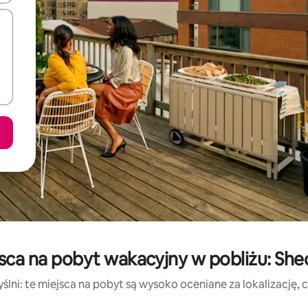
jsca na pobyt wakacyjny w pobliżu: Sh
lni: te miejsca na pobyt są wysoko oceniane za lokalizację, cz