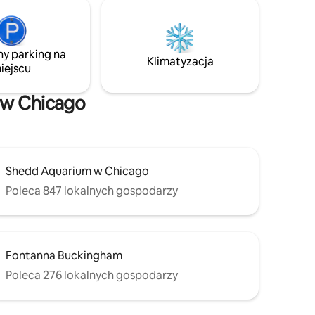
parkingowe na ulicy, a także ładowarka
ble bed -
do pojazdów elektrycznych dla Twojej
red
wygody – Idealne miejsce dla rodzin,
Siłownia
grup i osób podróżujących służbowo,
etra "L" -
ny parking na
z dużą przestrzenią do relaksu -
dier Field,
Klimatyzacja
iejscu
Zarezerwuj pobyt już dziś i doświadcz
tego, co najlepsze w Chicago,
w komforcie i stylu
 w Chicago
Shedd Aquarium w Chicago
Poleca 847 lokalnych gospodarzy
Fontanna Buckingham
Poleca 276 lokalnych gospodarzy