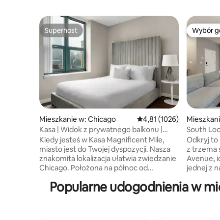
Superhost
Wybór g
Superhost
Wybór g
Mieszkanie w: Chicago
Średnia ocena: 4,81 na 5,
4,81 (1026)
Mieszkani
Kasa | Widok z prywatnego balkonu |
South Lo
Chicago
i parking
Kiedy jesteś w Kasa Magnificent Mile,
Odkryj t
miasto jest do Twojej dyspozycji. Nasza
z trzema 
znakomita lokalizacja ułatwia zwiedzanie
Avenue, i
Chicago. Położona na północ od
jednej z n
centrum Chicago, kilka kroków od Oak
skomuniko
Popularne udogodnienia w mi
Street Beach, w odległości krótkiego
Łatwy do
spaceru od Michigan Avenue i Millennium
Campus, S
Park. Dzięki fantastycznym
a pociągi 
udogodnieniom nasze apartamenty są
kroków da