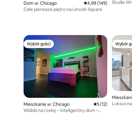
Studio Wr
Dom w: Chicago
Średnia ocena: 4,99 na 5
4,99 (149)
Całe pierwsze piętro na Lincoln Square
Wybór gości
Wybór g
Wybór gości
Wybór g
Mieszkani
Luksus na
Mieszkanie w: Chicago
Średnia ocena: 5 na 
5 (12)
z panora
Widoki na rzekę – Inteligentny dom –
Proste zameldowanie