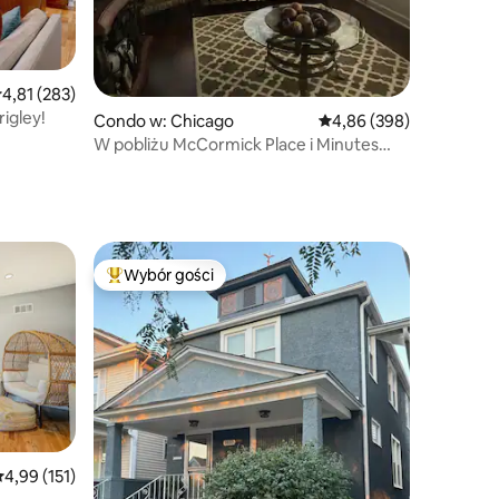
rednia ocena: 4,81 na 5, liczba recenzji: 283
4,81 (283)
rigley!
Condo w: Chicago
Średnia ocena: 4,86 na 5
4,86 (398)
W pobliżu McCormick Place i Minutes
from Downtown!
Wybór gości
Wybór gości
Najpopularniejsze z kategorii Wybór gości
rednia ocena: 4,99 na 5, liczba recenzji: 151
4,99 (151)