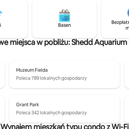
jść pieszo, ma odnowione
naszymi drzwiami? -Comfy Dou
 kuchnię, podłogi z twardego
Sypialnia w stylu miękkim -Sha
całym domu, ładny taras przed
Rooftop Deck stunning views - 
az pełnowymiarową pralkę
-3 przecznice od czerwonego m
Bezpłat
ę w apartamencie – idealne
Blisko Grant Park, The Bean, Sol
i
Basen
m
a rodzin, grup lub osób
Museums Jeśli szukasz wyjątkowego
ących służbowo.
miejsca, to udało Ci się!
awe miejsca w pobliżu: Shedd Aquarium
Muzeum Fielda
Poleca 789 lokalnych gospodarzy
Grant Park
Poleca 342 lokalnych gospodarzy
Wynajem mieszkań typu condo z Wi-Fi