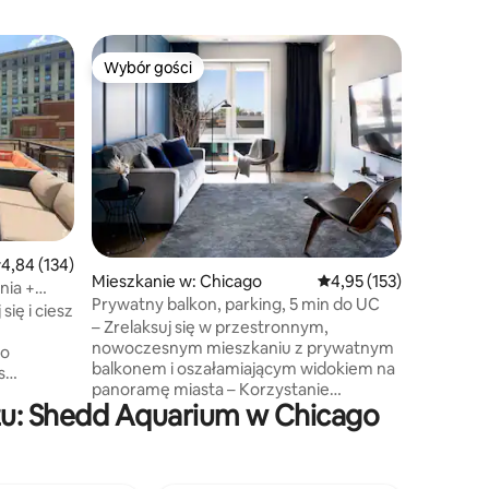
Mieszkan
Wybór gości
Wybór
Wybór gości
Najpopu
Wspaniał
łazienki 
Ciesz si
SuperHost
nowoczes
sypialnia
lokalizac
Field, M
Place i in
ma wynik 
łatwy do
rednia ocena: 4,84 na 5, liczba recenzji: 134
4,84 (134)
miejsc w
Mieszkanie w: Chicago
Średnia ocena: 4,95 na 5
4,95 (153)
nia +
Spodziew
Prywatny balkon, parking, 5 min do UC
się i ciesz
światła, 
– Zrelaksuj się w przestronnym,
miejsca dla całe
nowoczesnym mieszkaniu z prywatnym
do
mile zas
balkonem i oszałamiającym widokiem na
nowoczes
panoramę miasta – Korzystanie
lna
zapewni
żu: Shedd Aquarium w Chicago
z profesjonalnej kuchni i najwyższej klasy
sprzętu do przygotowywania domowych
T WIFI -
posiłków - Bezpieczny parking
wewnętrzny i bezpłatne miejsce
jest przed