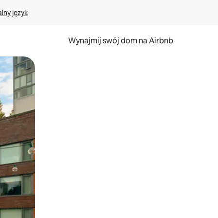
lny język
Wynajmij swój dom na Airbnb
e za pomocą gestów dotykowych lub przesuwania.