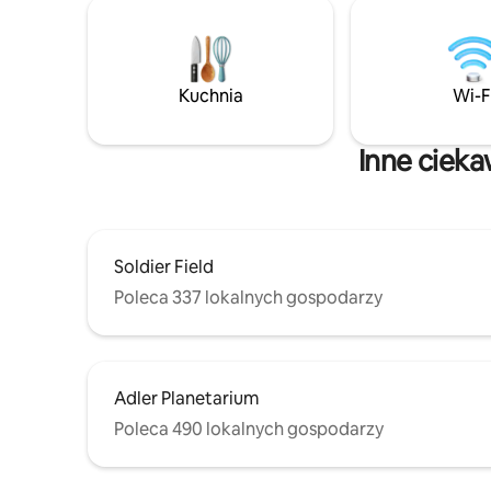
idealne na dłuższe pobyty lub długie
można do
wakacje. Nasze apartamenty z obsługą
łazienki i
technologii oferują samodzielne
drewna w 
zameldowanie o 16:00, całodobową
domem or
obsługę gości SMS-em lub telefonicznie
i suszark
Kuchnia
Wi-F
oraz wirtualną recepcję dostępną za
miejsce dl
pośrednictwem urządzenia mobilnego.
podróżuj
Inne ciek
Soldier Field
Poleca 337 lokalnych gospodarzy
Adler Planetarium
Poleca 490 lokalnych gospodarzy