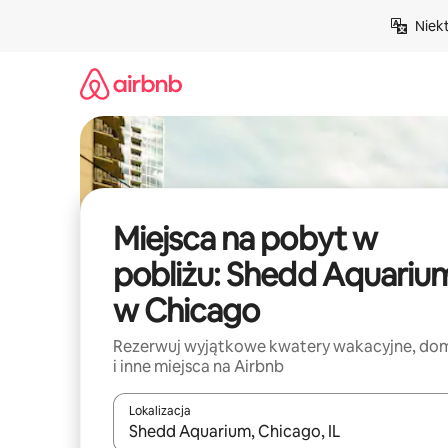
Przejdź
Niek
do
treści
Miejsca na pobyt w
pobliżu: Shedd Aquariu
w Chicago
Rezerwuj wyjątkowe kwatery wakacyjne, do
i inne miejsca na Airbnb
Lokalizacja
Gdy wyniki będą dostępne, możesz poruszać się p