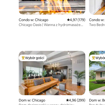
Condo w: Chicago
Średnia ocena: 4,97 na 5
4,97 (179)
Condo w:
Chicago Oasis | Wanna z hydromasażem,
Two Bedr
patio i kominek
Wybór gości
Wybór
Najpopularniejsze z kategorii Wybór gości
Najpopul
Dom w: Chicago
Średnia ocena: 4,96 na 5,
4,96 (299)
Dom w: Br