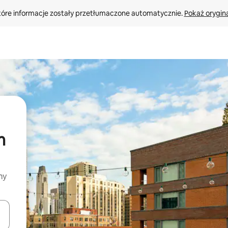
tóre informacje zostały przetłumaczone automatycznie. 
Pokaż orygina
m
my
o nich za pomocą klawiszy strzałek w górę i w dół lub przeglądać j