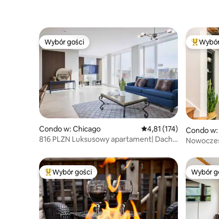
Wybór gości
Wybór
Wybór gości
Najpopul
Condo w: Chicago
Średnia ocena: 4,81 na 5
4,81 (174)
Condo w:
816 PLZN Luksusowy apartament| Dach|
Nowoczes
Garaż parkingowy
Park
Wybór gości
Wybór g
Najpopularniejsze z kategorii Wybór gości
Wybór g