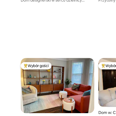
Dom designerski w sercu dzielnicy
Przytulny
Wicker Park
Wybór gości
Wybór
Najpopularniejsze z kategorii Wybór gości
Najpopul
Dom w: C