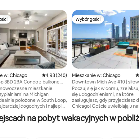
ości
Wybór gości
ości
Wybór gości
 liczba recenzji: 1026
e w: Chicago
Średnia ocena: 4,93 na 5, liczba recenzji: 240
4,93 (240)
Mieszkanie w: Chicago
Ś
op 3BD 2BA Condo z balkonem
Downtown Mich Ave #10 | siłow
iem
dach
o nowoczesne mieszkanie
Poczuj się jak w domu, zrelaksuj 
sypialniami na Michigan
się udogodnieniami, na które
dealnie położone w South Loop,
zasługujesz, gdy przyjedziesz 
ajbardziej dogodnych i najlepiej
Chicago! Goście uwielbiają u nas
wanych dzielnic Chicago.
przebywać, ponieważ: - Centra
ejscach na pobyt wakacyjnych w pobli
stęp do Grant Park, Museum
lokalizacja na Grant Park (nie
oldier Field, McCormick Place,
potrzebujesz samochodu!) -FAS
i autobusy CTA są zaledwie kilka
Pralnia w apartamencie - Czy
lej. Ten dom, do którego
wspominaliśmy, że Lake & Park 