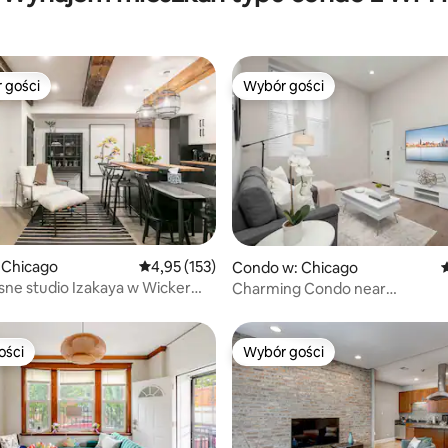
 gości
Wybór gości
arniejsze z kategorii Wybór gości
Wybór gości
, liczba recenzji: 174
 Chicago
Średnia ocena: 4,95 na 5, liczba recenzji: 153
4,95 (153)
Condo w: Chicago
Ś
ne studio Izakaya w Wicker
Charming Condo near
U.C./Loop/McCormick Place
ości
Wybór gości
ości
Wybór gości