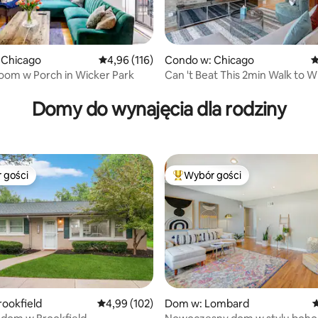
, liczba recenzji: 179
 Chicago
Średnia ocena: 4,96 na 5, liczba recenzji: 116
4,96 (116)
Condo w: Chicago
Ś
oom w Porch in Wicker Park
Can 't Beat This 2min Walk to W
Domy do wynajęcia dla rodziny
 gości
Wybór gości
arniejsze z kategorii Wybór gości
Najpopularniejsze z kategorii 
 liczba recenzji: 299
ookfield
Średnia ocena: 4,99 na 5, liczba recenzji: 102
4,99 (102)
Dom w: Lombard
Ś