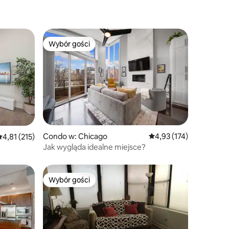
Wybór gości
Wybór gości
Condo w: Chicago
Średnia ocena: 4,93 na 5
4,93 (174)
rednia ocena: 4,81 na 5, liczba recenzji: 215
4,81 (215)
Jak wygląda idealne miejsce?
Wybór gości
Wybór gości