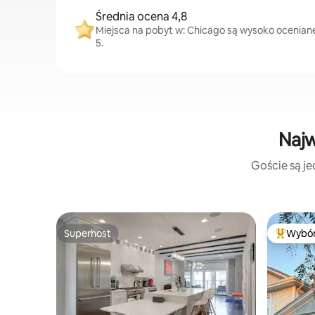
Średnia ocena 4,8
Miejsca na pobyt w: Chicago są wysoko oceniane 
5.
Najw
Goście są je
Superhost
Wybór
Superhost
Najpopul