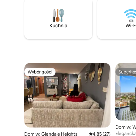
jeziorem. Kasyno Horseshoe, Wolf Lake
& Pavilio
Calumet C
Chicago, B
odległości k
Kuchnia
Wi-F
panoramę
Atrakcje 
znajdują s
30 minut.
Wybór gości
Superho
Wybór gości
Superho
Dom w: W
Elegancka
Dom w: Glendale Heights
Średnia ocena: 4,85 na 
4,85 (27)