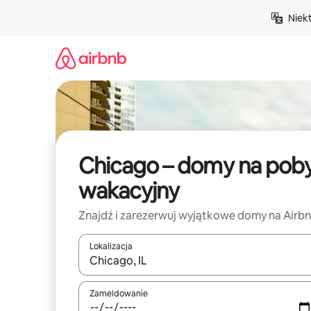
Przejdź
Niek
do
treści
Chicago – domy na pob
wakacyjny
Znajdź i zarezerwuj wyjątkowe domy na Airb
Lokalizacja
Gdy wyniki będą dostępne, możesz poruszać się p
Zameldowanie