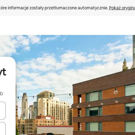
tóre informacje zostały przetłumaczone automatycznie. 
Pokaż orygina
yt
nb
o nich za pomocą klawiszy strzałek w górę i w dół lub przeglądać j