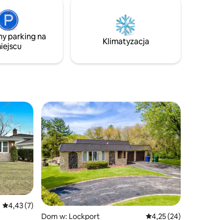
ny parking na
Klimatyzacja
iejscu
Średnia ocena: 4,43 na 5, liczba recenzji: 7
4,43 (7)
Dom w: Lockport
Średnia ocena: 4,25 na 
4,25 (24)