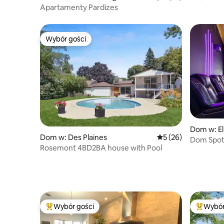
wyselekcj
Apartamenty Pardizes
Wybór gości
Wybór gości
Dom w: E
Dom w: Des Plaines
Średnia ocena: 5 na 
5 (26)
Dom Spotk
Rosemont 4BD2BA house with Pool
Wybór gości
Wybór
Najpopularniejsze z kategorii Wybór gości
Najpopul