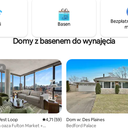
n, Hammond Sportsplex,
ollege, PNW, IUN, U of
P i pola golfowe znajdują się w
Bezpłat
rótkiej przejażdżki. Zobacz
i
Basen
m
 Chicago w Lakefront Park.
Chicago i kasyno Hard Rock
ię w odległości mniejszej niż
Domy z basenem do wynajęcia
st
st
est Loop
Średnia ocena: 4,71 na 5, liczba recenzji: 59
4,71 (59)
Dom w: Des Plaines
 oaza Fulton Market +
Bedford Palace
5, liczba recenzji: 27