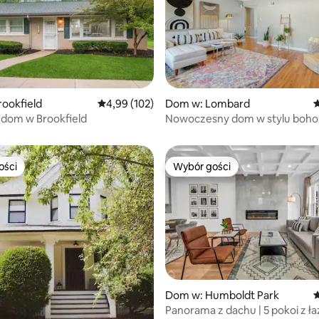
ookfield
Średnia ocena: 4,99 na 5, liczba recenzji: 102
4,99 (102)
Dom w: Lombard
Ś
, liczba recenzji: 128
 dom w Brookfield
Nowoczesny dom w stylu boho
w Lombard, 7 min do Metra
ości
Wybór gości
ości
Wybór gości
, liczba recenzji: 321
Dom w: Humboldt Park
Ś
Panorama z dachu | 5 pokoi z ła