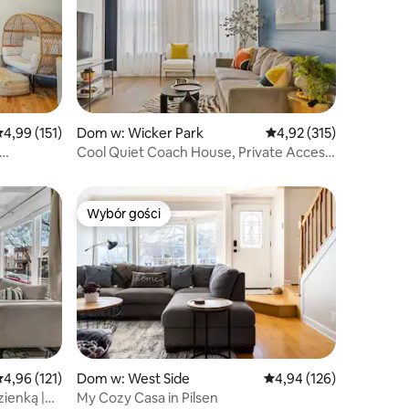
rednia ocena: 4,99 na 5, liczba recenzji: 151
4,99 (151)
Dom w: Wicker Park
Średnia ocena: 4,92 na 5
4,92 (315)
Cool Quiet Coach House, Private Access
+ Patio
Wybór gości
Wybór gości
rednia ocena: 4,96 na 5, liczba recenzji: 121
4,96 (121)
Dom w: West Side
Średnia ocena: 4,94 na 5
4,94 (126)
zienką |
My Cozy Casa in Pilsen