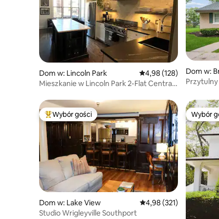
Dom w: Br
Dom w: Lincoln Park
Średnia ocena: 4,98 na 5
4,98 (128)
Przytulny
Mieszkanie w Lincoln Park 2-Flat Central
to Everything
Wybór gości
Wybór g
Najpopularniejsze z kategorii Wybór gości
Wybór g
Dom w: Lake View
Średnia ocena: 4,98 na 5
4,98 (321)
Studio Wrigleyville Southport