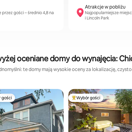
Atrakcje w pobliżu
przez gości – średnio 4,8 na
Najpopularniejsze miejsc
i Lincoln Park
yżej oceniane domy do wynajęcia: Ch
dnomyślni: te domy mają wysokie oceny za lokalizację, czystość
 gości
Wybór gości
arniejsze z kategorii Wybór gości
Najpopularniejsze z kategorii 