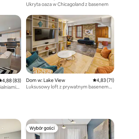
Ukryta oaza w Chicagoland z basenem
Dom w: Lake View
Średnia ocena: 4,83 na 
4,83 (71)
Średnia ocena: 4,88 na 5, liczba recenzji: 83
4,88 (83)
Luksusowy loft z prywatnym basenem
ialniami
i kinem
Wybór gości
Wybór gości
Wybór gości