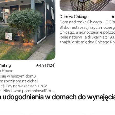
, liczba recenzji: 107
Dom w: Chicago
Śr
Dom nad rzeką Chicago – OG
projektor ścienny!
Blisko restauracji i życia nocne
Chicago, a jednocześnie położ
łonie natury! Ta drukarnia z 1937 roku
znajduje się między Chicago Riv
Forest Preserves, ze szlakami i
spacerami nad rzeką, 3 mile od 
pobliżu Lake Shore Drive i 90/9
pobliżu Lincoln Square, Anderson
hiting
Średnia ocena: 4,91 na 5, liczba recenzji: 124
4,91 (124)
sezonowych wodospadów, bru
n House.
pobliżu. Ten jednopoziomowy 
j się w naszym domu
łóżkami i 2 łazienkami. 5-gwia
m rodzinom na cichej,
kuchnia szefa kuchni Projektor 
j ulicy na wakacjach lub w
15', wygodne łóżka, łazienka z
ch. Niedawno przemalowaliśmy
głowicą prysznicową, blisko nat
e udogodnienia w domach do wynajęcia
i pomalowaliśmy główną
Zrelaksuj się na naszym prywa
. W odległości spaceru od
i świecących meblach
o centrum Whiting, jeziora
 plaży Whihala i szlaków nad