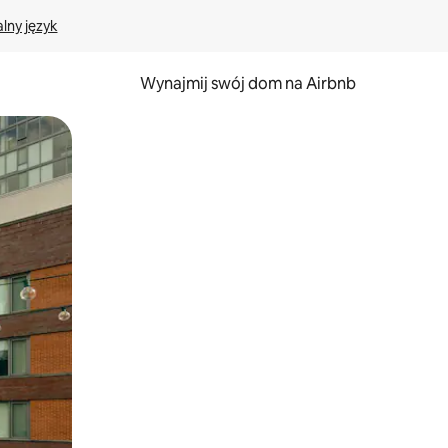
lny język
Wynajmij swój dom na Airbnb
e za pomocą gestów dotykowych lub przesuwania.