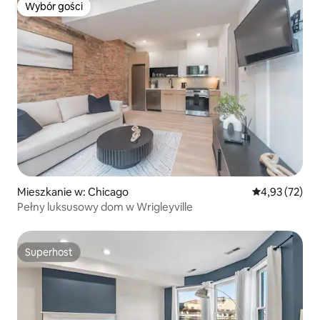
Wybór gości
Wybór gości
Mieszkanie w: Chicago
Średnia ocena:
4,93 (72)
Pełny luksusowy dom w Wrigleyville
Superhost
Superhost