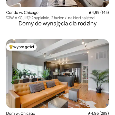
Condo w: Chicago
Średnia ocena: 
4,99 (145)
💥W AKCJI!💥 2 sypialnie, 2 łazienki na Northalsted!
Domy do wynajęcia dla rodziny
Wybór gości
Najpopularniejsze z kategorii Wybór gości
Dom w: Chicago
Średnia ocena: 4
4,96 (299)