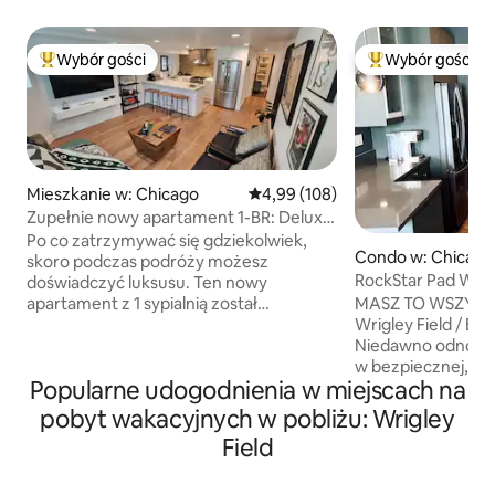
Wybór gości
Wybór gości
Najpopularniejsze z kategorii Wybór gości
Najpopularniejsze
Mieszkanie w: Chicago
Średnia ocena: 4,99 na 5, liczba 
4,99 (108)
Zupełnie nowy apartament 1-BR: Deluxe
Comfort z łazienką w spa
Po co zatrzymywać się gdziekolwiek,
Condo w: Chicago
skoro podczas podróży możesz
RockStar Pad W3A
doświadczyć luksusu. Ten nowy
Field/Parking
apartament z 1 sypialnią został
MASZ TO WSZYST
zaprojektowany z odrobiną elegancji i
Wrigley Field / Bo
oferuje udogodnienia, które sprawią, że
Niedawno odnowio
Twoje doświadczenie będzie nie tylko
w bezpiecznej, cent
Popularne udogodnienia w miejscach na
satysfakcjonujące, ale i niezapomniane.
w East Lakeview. - 10 minut spacerem do
Na wyciągnięcie ręki znajduje się w pełni
Wrigley Field, Boy
pobyt wakacyjnych w pobliżu: Wrigley
wyposażona kuchnia; luksusowa
supermarketów, re
Field
łazienka z ogromnym prysznicem;
do późna. 5 minut spacerem do stacji
oddzielna sypialnia z łóżkiem typu queen
metra Sheridan na 
(dodatkowe łóżko dzienne w salonie dla
(bezpośrednio do