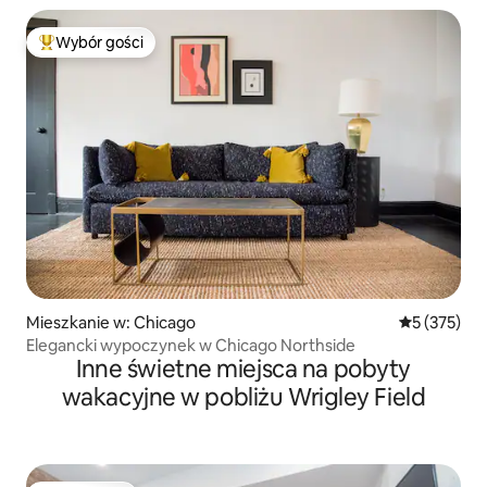
Wybór gości
Najpopularniejsze z kategorii Wybór gości
Mieszkanie w: Chicago
Średnia ocen
5 (375)
Elegancki wypoczynek w Chicago Northside
Inne świetne miejsca na pobyty
wakacyjne w pobliżu Wrigley Field