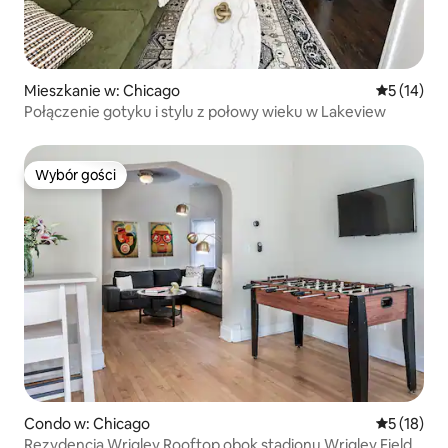
Mieszkanie w: Chicago
Średnia oce
5 (14)
Połączenie gotyku i stylu z połowy wieku w Lakeview
Wybór gości
Wybór gości
Condo w: Chicago
Średnia oce
5 (18)
Rezydencja Wrigley Rooftop obok stadionu Wrigley Field