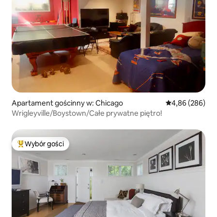
Apartament gościnny w: Chicago
Średnia ocena: 4
4,86 (286)
Wrigleyville/Boystown/Całe prywatne piętro!
Wybór gości
Najpopularniejsze z kategorii Wybór gości