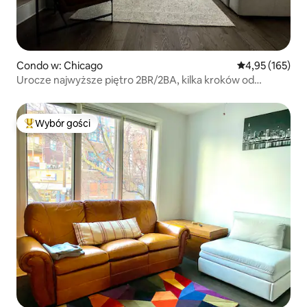
Condo w: Chicago
Średnia ocena: 
4,95 (165)
Urocze najwyższe piętro 2BR/2BA, kilka kroków od
wszystkiego!
Wybór gości
Najpopularniejsze z kategorii Wybór gości