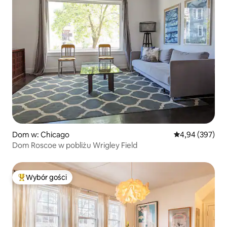
Dom w: Chicago
Średnia ocena: 
4,94 (397)
Dom Roscoe w pobliżu Wrigley Field
Wybór gości
Najpopularniejsze z kategorii Wybór gości