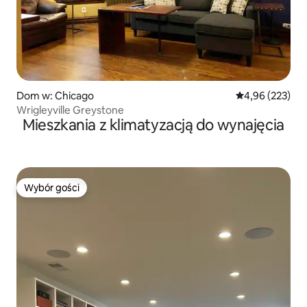
Dom w: Chicago
Średnia ocena: 
4,96 (223)
Wrigleyville Greystone
Mieszkania z klimatyzacją do wynajęcia
Wybór gości
Wybór gości