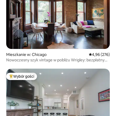
Mieszkanie w: Chicago
Średnia ocena: 
4,96 (276)
Nowoczesny szyk vintage w pobliżu Wrigley: bezpłatny
parking
Wybór gości
Najpopularniejsze z kategorii Wybór gości