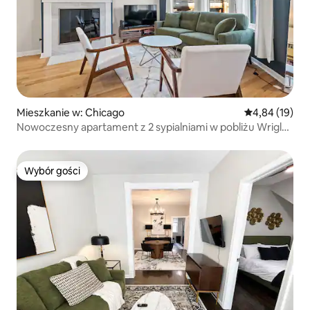
Mieszkanie w: Chicago
Średnia ocena:
4,84 (19)
Nowoczesny apartament z 2 sypialniami w pobliżu Wrigley
Field
Wybór gości
Wybór gości