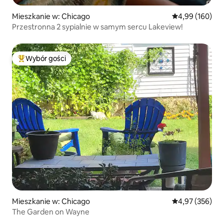
Mieszkanie w: Chicago
Średnia ocena: 
4,99 (160)
Przestronna 2 sypialnie w samym sercu Lakeview!
Wybór gości
Najpopularniejsze z kategorii Wybór gości
Mieszkanie w: Chicago
Średnia ocena: 
4,97 (356)
The Garden on Wayne