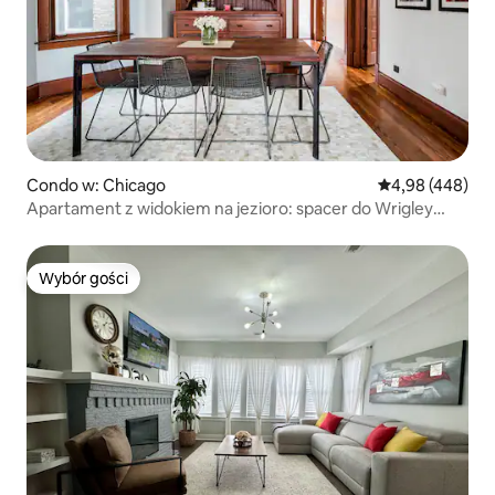
Condo w: Chicago
Średnia ocena: 
4,98 (448)
Apartament z widokiem na jezioro: spacer do Wrigley
Field
Wybór gości
Wybór gości