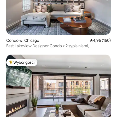
Condo w: Chicago
Średnia ocena: 
4,96 (160)
East Lakeview Designer Condo z 2 sypialniami,
2 łazienkami
Wybór gości
Najpopularniejsze z kategorii Wybór gości