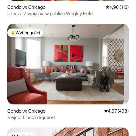
Condo w: Chicago
Średnia ocena: 
4,96 (113)
Urocza 2 sypialnia w pobliżu Wrigley Field
Wybór gości
Najpopularniejsze z kategorii Wybór gości
Condo w: Chicago
Średnia ocena: 
4,97 (498)
Klejnot Lincoln Square!