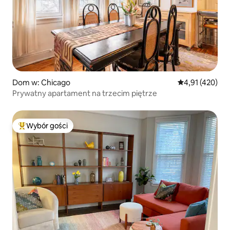
Dom w: Chicago
Średnia ocena: 
4,91 (420)
Prywatny apartament na trzecim piętrze
Wybór gości
Najpopularniejsze z kategorii Wybór gości