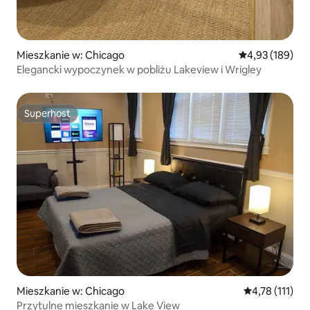
Mieszkanie w: Chicago
Średnia ocena: 
4,93 (189)
Elegancki wypoczynek w pobliżu Lakeview i Wrigley
Superhost
Superhost
Mieszkanie w: Chicago
Średnia ocena: 
4,78 (111)
Przytulne mieszkanie w Lake View