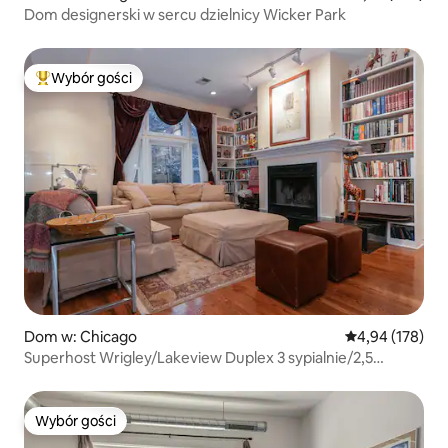
Dom designerski w sercu dzielnicy Wicker Park
Wybór gości
Najpopularniejsze z kategorii Wybór gości
Dom w: Chicago
Średnia ocena: 
4,94 (178)
Superhost Wrigley/Lakeview Duplex 3 sypialnie/2,5
łazienki
Wybór gości
Wybór gości