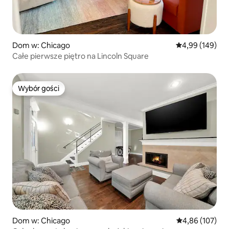
Dom w: Chicago
Średnia ocena: 
4,99 (149)
Całe pierwsze piętro na Lincoln Square
Wybór gości
Wybór gości
Dom w: Chicago
Średnia ocena: 
4,86 (107)