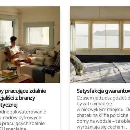
y pracujące zdalnie
Satysfakcja gwaranto
cjaliści z branży
Czasem jedziesz gdzieś p
by zatrzymać się
stycznej
w niezwykłym miejscu. O
dne zakwaterowanie
chatek na klifie po ciche
nomadów cyfrowych
domy na wodzie – te obi
b pracujących zdalnie
wyróżniają się cechami,
Fi i specjalną