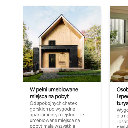
W pełni umeblowane
Osob
miejsca na pobyt
i spe
tury
Od spokojnych chatek
górskich po wygodne
Wygo
apartamenty miejskie – te
dla 
umeblowane miejsca na
i osó
pobyt mają wszystkie
z Wi-