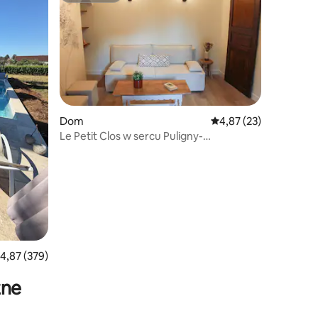
Dom
Średnia ocena: 4,87 na 
4,87 (23)
Le Petit Clos w sercu Puligny-
Montrachet
rednia ocena: 4,87 na 5, liczba recenzji: 379
4,87 (379)
zne