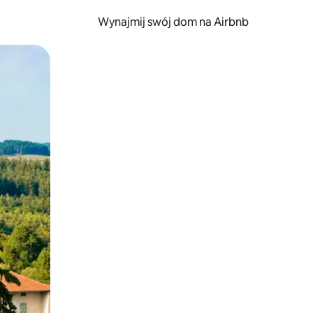
Wynajmij swój dom na Airbnb
e za pomocą gestów dotykowych lub przesuwania.