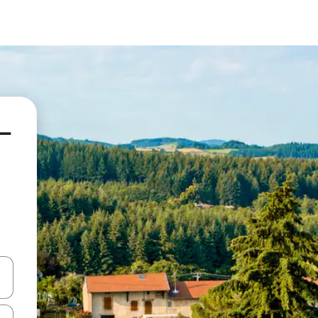
–
a
o nich za pomocą klawiszy strzałek w górę i w dół lub przeglądać j