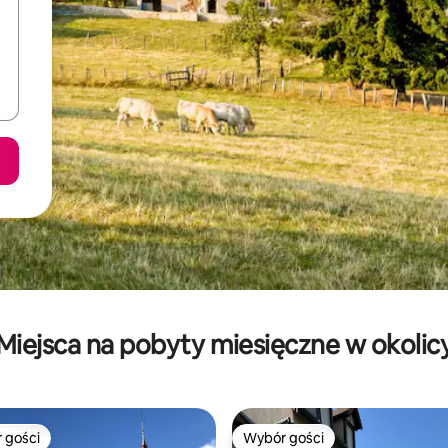
Miejsca na pobyty miesięczne w okolic
 gości
Wybór gości
arniejsze z kategorii Wybór gości
Wybór gości