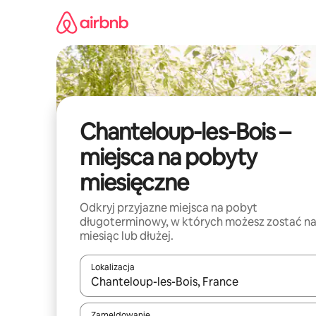
Przejdź
do
treści
Chanteloup-les-Bois –
miejsca na pobyty
miesięczne
Odkryj przyjazne miejsca na pobyt
długoterminowy, w których możesz zostać n
miesiąc lub dłużej.
Lokalizacja
Gdy wyniki będą dostępne, możesz poruszać się p
Zameldowanie