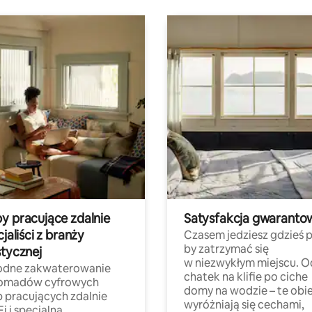
y pracujące zdalnie
Satysfakcja gwaranto
cjaliści z branży
Czasem jedziesz gdzieś p
by zatrzymać się
stycznej
w niezwykłym miejscu. O
dne zakwaterowanie
chatek na klifie po ciche
nomadów cyfrowych
domy na wodzie – te obi
b pracujących zdalnie
wyróżniają się cechami,
Fi i specjalną