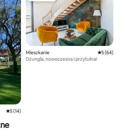
Mieszkanie
Średnia ocena: 5 na 
5 (64)
Dżungla, nowoczesna i przytulna!
Średnia ocena: 5 na 5, liczba recenzji: 14
5 (14)
zne