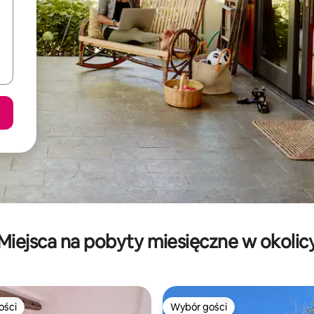
Miejsca na pobyty miesięczne w okolic
ości
Wybór gości
ości
Wybór gości