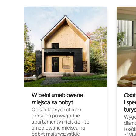
W pełni umeblowane
Osob
miejsca na pobyt
i spe
tury
Od spokojnych chatek
górskich po wygodne
Wygo
apartamenty miejskie – te
dla 
umeblowane miejsca na
i osó
pobyt mają wszystkie
z Wi-