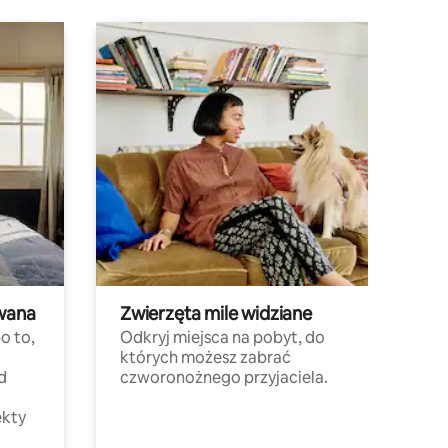
wana
Zwierzęta mile widziane
o to,
Odkryj miejsca na pobyt, do
których możesz zabrać
d
czworonożnego przyjaciela.
ekty