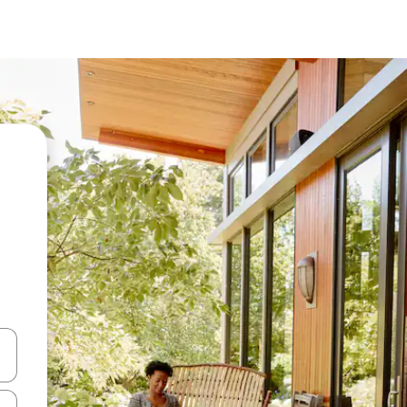
a
o nich za pomocą klawiszy strzałek w górę i w dół lub przeglądać j