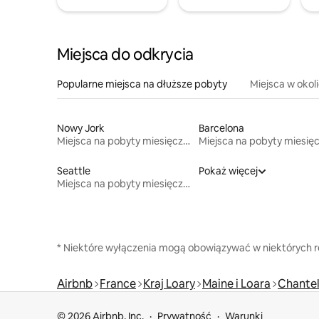
Miejsca do odkrycia
Popularne miejsca na dłuższe pobyty
Miejsca w okol
Nowy Jork
Barcelona
Miejsca na pobyty miesięczne
Seattle
Pokaż więcej
Miejsca na pobyty miesięczne
* Niektóre wyłączenia mogą obowiązywać w niektórych re
Airbnb
France
Kraj Loary
Maine i Loara
Chantel
© 2026 Airbnb, Inc.
Prywatność
Warunki