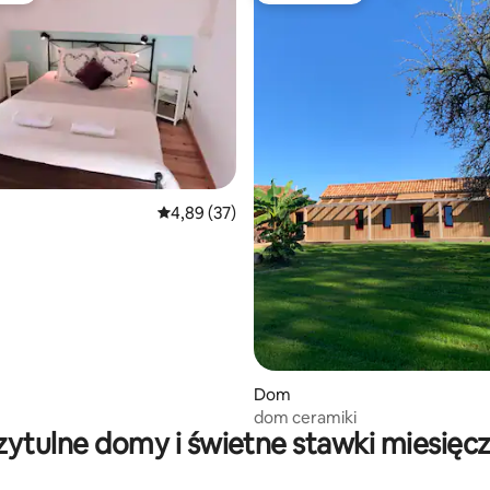
5, liczba recenzji: 15
Średnia ocena: 4,89 na 5, liczba recenzji: 37
4,89 (37)
Dom
dom ceramiki
zytulne domy i świetne stawki miesięc