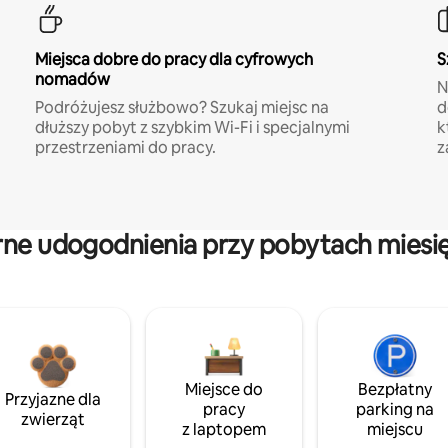
Miejsca dobre do pracy dla cyfrowych
S
nomadów
N
Podróżujesz służbowo? Szukaj miejsc na
d
dłuższy pobyt z szybkim Wi-Fi i specjalnymi
k
przestrzeniami do pracy.
z
rne udogodnienia przy pobytach miesi
Miejsce do
Bezpłatny
Przyjazne dla
pracy
parking na
zwierząt
z laptopem
miejscu