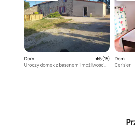
Dom
Średnia ocena: 5 na 
5 (15)
Dom
Uroczy domek z basenem i możliwością
Cerisier
spędzania czasu na świeżym powietrzu
Pr