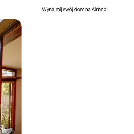
Wynajmij swój dom na Airbnb
e za pomocą gestów dotykowych lub przesuwania.