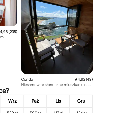
rednia ocena: 4,96 na 5, liczba recenzji: 235
4,96 (235)
um
Condo
Średnia ocena: 4,92 na 
4,92 (49)
Niesamowite słoneczne mieszkanie nad
sce?
morzem...
Wrz
Paź
Lis
Gru