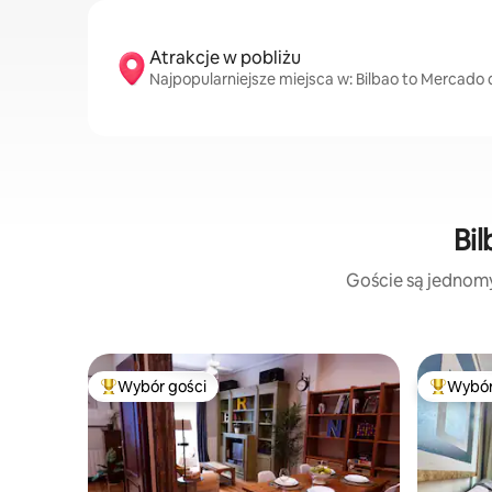
Atrakcje w pobliżu
Najpopularniejsze miejsca w: Bilbao to Mercado de
Bi
Goście są jednomyś
Wybór gości
Wybór
Najpopularniejsze z kategorii Wybór gości
Najpopul