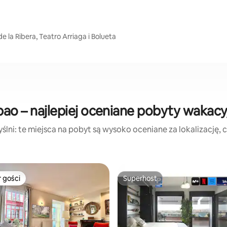
 la Ribera, Teatro Arriaga i Bolueta
lbao – najlepiej oceniane pobyty wakacy
lni: te miejsca na pobyt są wysoko oceniane za lokalizację, cz
 gości
Superhost
arniejsze z kategorii Wybór gości
Superhost