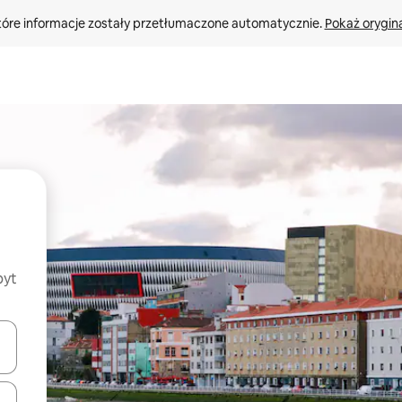
tóre informacje zostały przetłumaczone automatycznie. 
Pokaż orygina
byt
o nich za pomocą klawiszy strzałek w górę i w dół lub przeglądać j