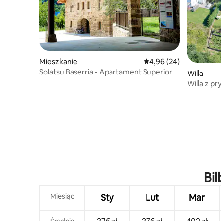
Mieszkanie
Średnia ocena: 4,96 na 
4,96 (24)
Solatsu Baserria - Apartament Superior
Willa
Willa z 
w doskonał
Bil
Miesiąc
Sty
Lut
Mar
Średnia