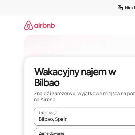
Przejdź
Niek
do
treści
Wakacyjny najem w
Bilbao
Znajdź i zarezerwuj wyjątkowe miejsca na po
na Airbnb
Lokalizacja
Gdy wyniki będą dostępne, możesz poruszać się p
Zameldowanie