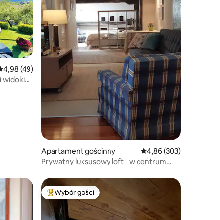
Średnia ocena: 4,98 na 5, liczba recenzji: 49
4,98 (49)
i widoki
Apartament gościnny
Średnia ocena: 4,86 na 5
4,86 (303)
Prywatny luksusowy loft _w centrum
starego miasta
Wybór gości
Wybór gości
Najpopularniejsze z kategorii Wybór gości