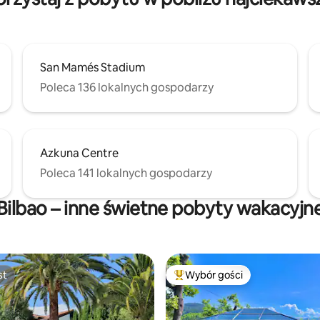
San Mamés Stadium
Poleca 136 lokalnych gospodarzy
Azkuna Centre
Poleca 141 lokalnych gospodarzy
Bilbao – inne świetne pobyty wakacyjn
st
Wybór gości
st
Najpopularniejsze z kategorii 