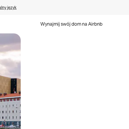
lny język
Wynajmij swój dom na Airbnb
e za pomocą gestów dotykowych lub przesuwania.