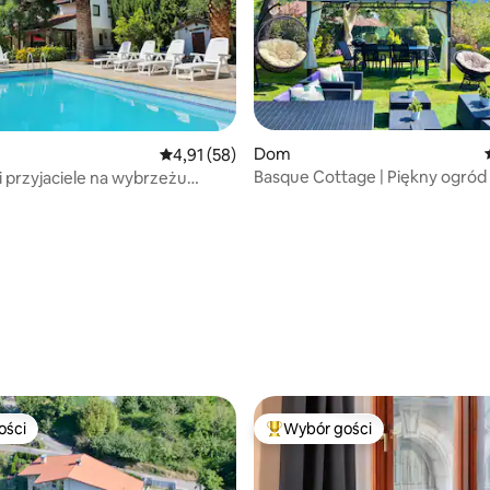
5, liczba recenzji: 14
Dom
Średnia ocena: 4,91 na 5, liczba recenzji: 58
4,91 (58)
Basque Cottage | Piękny ogród 
i przyjaciele na wybrzeżu
na Urdaibai
ości
Wybór gości
ości
Najpopularniejsze z kategorii 