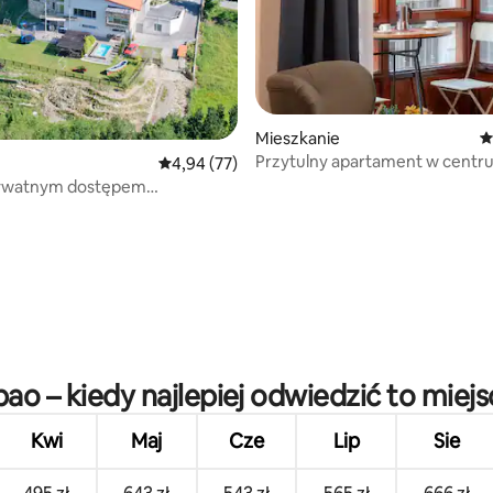
5, liczba recenzji: 24
Mieszkanie
Ś
Przytulny apartament w centr
Średnia ocena: 4,94 na 5, liczba recenzji: 77
4,94 (77)
Starego Miasta
prywatnym dostępem
ej lokalizacji
bao – kiedy najlepiej odwiedzić to miej
Kwi
Maj
Cze
Lip
Sie