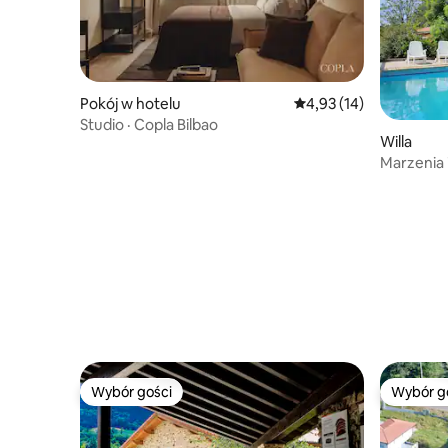
Pokój w hotelu
Średnia ocena: 4,93 na 
4,93 (14)
Studio · Copla Bilbao
Willa
Marzenia 
Bilbao.
Wybór gości
Wybór g
Wybór gości
Wybór g