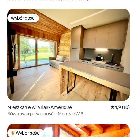
Wybór gości
Wybór gości
Mieszkanie w: Villair-Amerique
Średnia ocena
4,9 (10)
Równowaga i wolność – MontvieW S
Wybór gości
Najpopularniejsze z kategorii Wybór gości