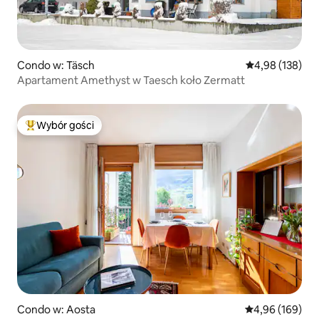
Condo w: Täsch
Średnia ocena: 
4,98 (138)
Apartament Amethyst w Taesch koło Zermatt
Wybór gości
Najpopularniejsze z kategorii Wybór gości
Condo w: Aosta
Średnia ocena: 
4,96 (169)