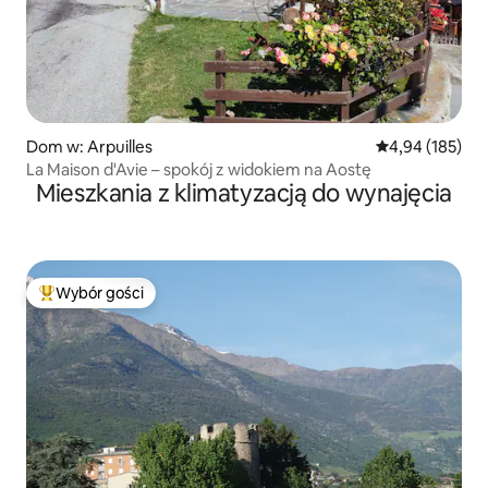
Dom w: Arpuilles
Średnia ocena: 
4,94 (185)
La Maison d'Avie – spokój z widokiem na Aostę
Mieszkania z klimatyzacją do wynajęcia
Wybór gości
Najpopularniejsze z kategorii Wybór gości