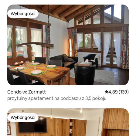
Wybór gości
Wybór gości
Condo w: Zermatt
Średnia ocena: 
4,89 (139)
przytulny apartament na poddaszu z 3,5 pokoju
Wybór gości
Wybór gości