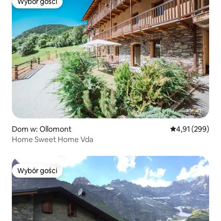
Wybór gości
Wybór gości
Dom w: Ollomont
Średnia ocena: 
4,91 (299)
Home Sweet Home Vda
Wybór gości
Wybór gości