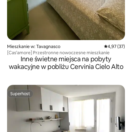
Mieszkanie w: Tavagnasco
Średnia ocena:
4,97 (37)
[Cas'amore] Przestronne nowoczesne mieszkanie
Inne świetne miejsca na pobyty
wakacyjne w pobliżu Cervinia Cielo Alto
Superhost
Superhost