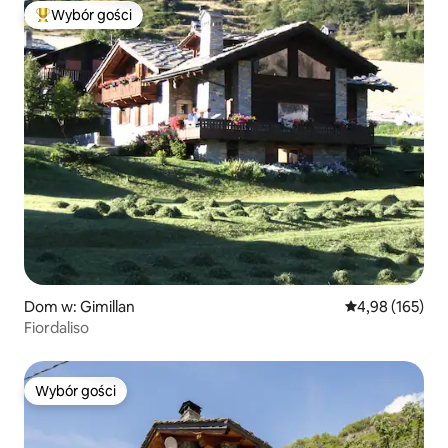
Wybór gości
Najpopularniejsze z kategorii Wybór gości
Dom w: Gimillan
Średnia ocena: 
4,98 (165)
Fiordaliso
Wybór gości
Wybór gości