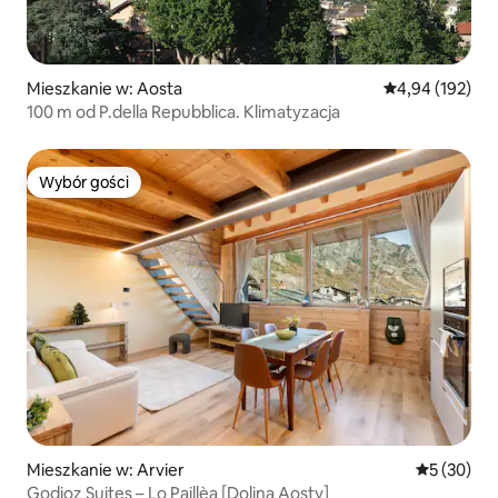
Mieszkanie w: Aosta
Średnia ocena: 
4,94 (192)
100 m od P.della Repubblica. Klimatyzacja
Wybór gości
Wybór gości
Mieszkanie w: Arvier
Średnia oce
5 (30)
Godioz Suites – Lo Paillèa [Dolina Aosty]