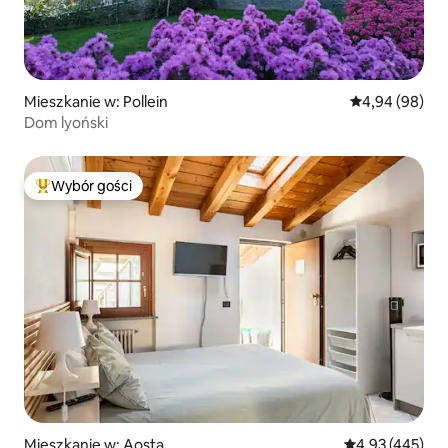
Mieszkanie w: Pollein
Średnia ocena:
4,94 (98)
Dom lyoński
Wybór gości
Najpopularniejsze z kategorii Wybór gości
Mieszkanie w: Aosta
Średnia ocena: 
4,93 (445)