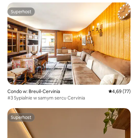
Superhost
Superhost
Condo w: Breuil-Cervinia
Średnia ocena:
4,69 (77)
#3 Sypialnie w samym sercu Cervinia
Superhost
Superhost