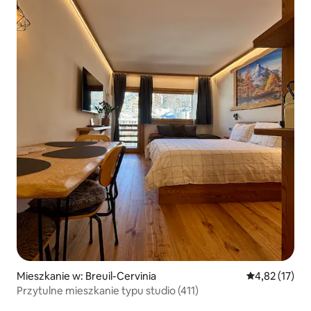
Mieszkanie w: Breuil-Cervinia
Średnia ocena:
4,82 (17)
Przytulne mieszkanie typu studio (411)