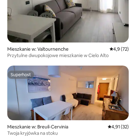
Mieszkanie w: Valtournenche
Średnia ocena
4,9 (72)
Przytulne dwupokojowe mieszkanie w Cielo Alto
Superhost
Superhost
Mieszkanie w: Breuil-Cervinia
Średnia ocena:
4,91 (32)
Twoja kryjówka na stoku