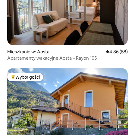
Mieszkanie w: Aosta
Średnia ocena:
4,86 (58)
Apartamenty wakacyjne Aosta – Rayon 105
Wybór gości
Najpopularniejsze z kategorii Wybór gości