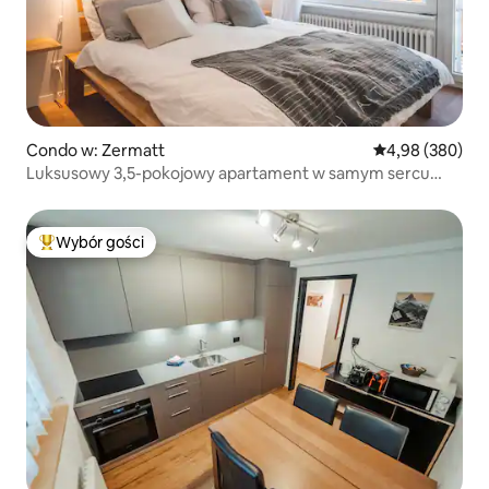
Condo w: Zermatt
Średnia ocena: 4
4,98 (380)
Luksusowy 3,5-pokojowy apartament w samym sercu
Zermatt
Wybór gości
Najpopularniejsze z kategorii Wybór gości