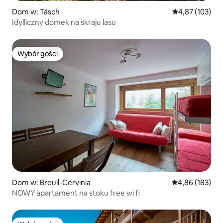
Dom w: Täsch
Średnia ocena: 
4,87 (103)
Idylliczny domek na skraju lasu
Wybór gości
Wybór gości
Dom w: Breuil-Cervinia
Średnia ocena: 
4,86 (183)
NOWY apartament na stoku free wi fi