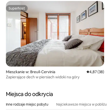
Superhost
Superhost
Mieszkanie w: Breuil-Cervinia
Średnia ocena:
4,87 (38)
Zapierające dech w piersiach widoki na góry
Miejsca do odkrycia
Inne rodzaje miejsc pobytu
Najciekawsze miejsca w pobliżu