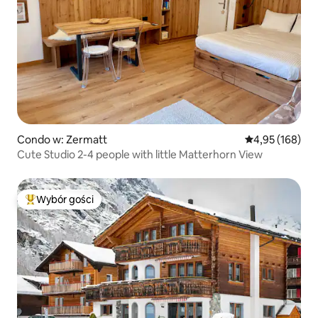
Condo w: Zermatt
Średnia ocena: 
4,95 (168)
Cute Studio 2-4 people with little Matterhorn View
Wybór gości
Najpopularniejsze z kategorii Wybór gości