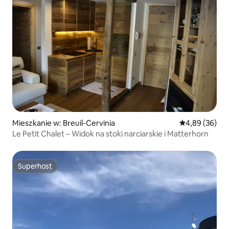
Mieszkanie w: Breuil-Cervinia
Średnia ocena:
4,89 (36)
Le Petit Chalet – Widok na stoki narciarskie i Matterhorn
Superhost
Superhost