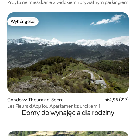
Przytulne mieszkanie z widokiem i prywatnym parkingiem
Wybór gości
Wybór gości
Condo w: Thouraz di Sopra
Średnia ocena: 
4,95 (217)
Les Fleurs d'Aquilou Apartament z urokiem 1
Domy do wynajęcia dla rodziny