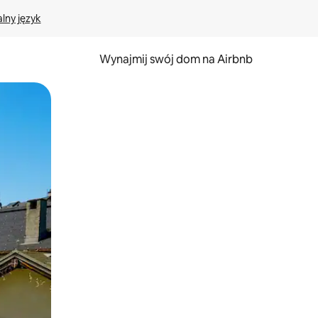
lny język
Wynajmij swój dom na Airbnb
e za pomocą gestów dotykowych lub przesuwania.