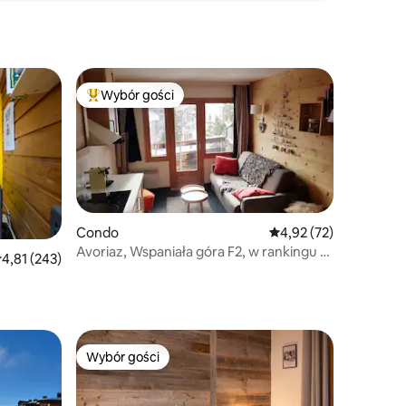
Wybór gości
Wybór gości
Najpopularniejsze z kategorii Wybór gości
Condo
Średnia ocena: 4,92 na 
4,92 (72)
Avoriaz, Wspaniała góra F2, w rankingu 3
rednia ocena: 4,81 na 5, liczba recenzji: 243
4,81 (243)
*!
Wybór gości
Wybór gości