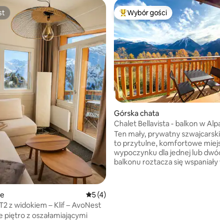
st
Wybór gości
st
Najpopularniejsze z kategorii 
Górska chata
Chalet Bellavista - balkon w Al
Szwajcarskich
Ten mały, prywatny szwajcarsk
to przytulne, komfortowe miej
wypoczynku dla jednej lub dwó
balkonu roztacza się wspaniały
dolinę Rodanu i szwajcarskie Alp
Idealne dla miłośników przyrody
, liczba recenzji: 103
którzy po prostu chcą odpoczą
ie
Średnia ocena: 5 na 5, liczba recenzji: 4
5 (4)
i oddychać szwajcarskim górsk
 T2 z widokiem – Klif – AvoNest
powietrzem. Domek służy jako punkt
 piętro z oszałamiającymi
wyjściowy dla miłośników górsk