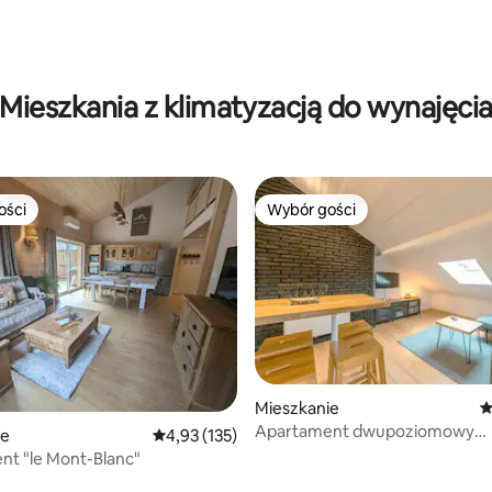
Mieszkania z klimatyzacją do wynajęci
ości
Wybór gości
ości
Wybór gości
Mieszkanie
Ś
Apartament dwupoziomowy
, liczba recenzji: 190
ie
Średnia ocena: 4,93 na 5, liczba recenzji: 135
4,93 (135)
w historycznym centrum, kilka
t "le Mont-Blanc"
od jeziora