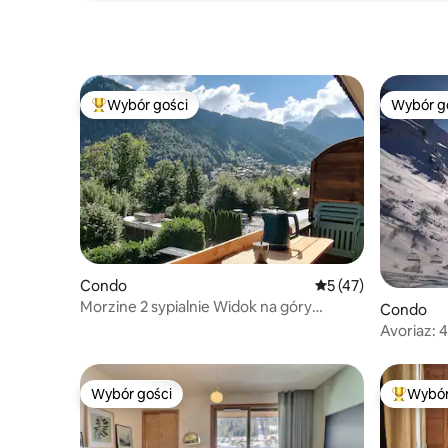
Wybór gości
Wybór g
Najpopularniejsze z kategorii Wybór gości
Wybór g
Condo
Średnia ocena: 5 na 
5 (47)
Morzine 2 sypialnie Widok na góry
Condo
DOSTĘP MULTI PASS
Avoriaz: 
pokój
Wybór gości
Wybór
Wybór gości
Najpopul