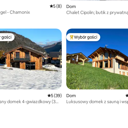
Średnia ocena: 5 na 5, liczba recenzji: 8
5 (8)
Dom
gel - Chamonix
Chalet Cipolin; butik z prywatną
5, liczba recenzji: 29
spa
 gości
Wybór gości
arniejsze z kategorii Wybór gości
Najpopularniejsze z kategorii 
5, liczba recenzji: 62
Średnia ocena: 5 na 5, liczba recenzji: 39
5 (39)
Dom
Ś
ny domek 4-gwiazdkowy (3
Luksusowy domek z sauną i ws
widokami