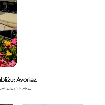
liżu: Avoriaz
ystość i nie tylko.