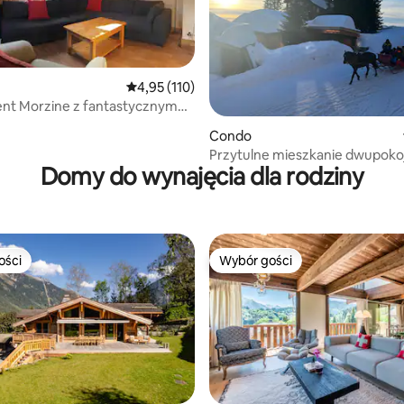
Średnia ocena: 4,95 na 5, liczba recenzji: 110
4,95 (110)
nt Morzine z fantastycznym
5, liczba recenzji: 53
 na góry
Condo
Przytulne mieszkanie dwupok
Domy do wynajęcia dla rodziny
spokojnej okolicy Araucarya
ości
Wybór gości
ości
Wybór gości