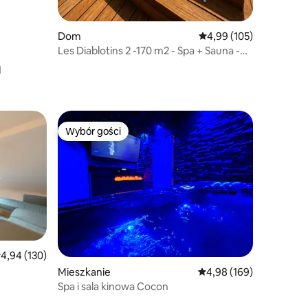
Dom
Średnia ocena: 4,99 na 5
4,99 (105)
Les Diablotins 2 -170 m2 - Spa + Sauna -
a
Wspaniały widok
Wybór gości
Wybór gości
rednia ocena: 4,94 na 5, liczba recenzji: 130
4,94 (130)
Mieszkanie
Średnia ocena: 4,98 na 5
4,98 (169)
 kroków
Spa i sala kinowa Cocon