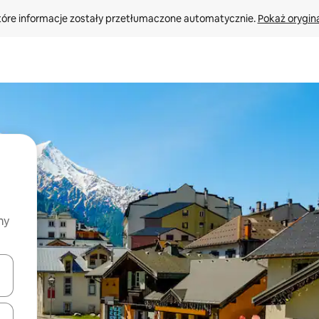
tóre informacje zostały przetłumaczone automatycznie. 
Pokaż orygina
my
o nich za pomocą klawiszy strzałek w górę i w dół lub przeglądać j