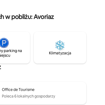
barów. Jeśli przyjeżdżasz tutaj
 na
samochodem, przy apartamencie
awet
znajduje się prywatny podjazd dla 3
. Do
 w pobliżu: Avoriaz
samochodów.
malnych
w około
ny parking na
Klimatyzacja
iejscu
z
Office de Tourisme
Poleca 6 lokalnych gospodarzy