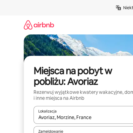
Przejdź
Niek
do
treści
Miejsca na pobyt w
pobliżu: Avoriaz
Rezerwuj wyjątkowe kwatery wakacyjne, do
i inne miejsca na Airbnb
Lokalizacja
Gdy wyniki będą dostępne, możesz poruszać się p
Zameldowanie