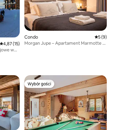
Condo
Średnia ocena: 5 n
5 (9)
Morgan Jupe – Apartament Marmotte –
Średnia ocena: 4,87 na 5, liczba recenzji: 15
4,87 (15)
2 sypialnie, 2 łazienki
ojowe w
Wybór gości
Wybór gości