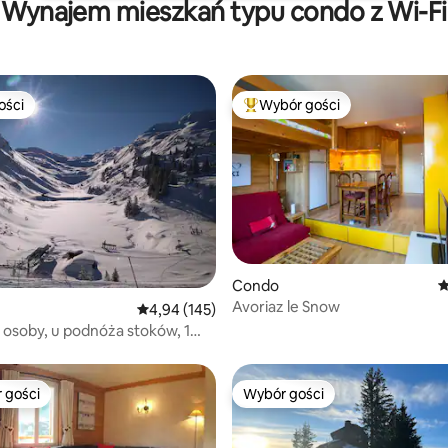
Wynajem mieszkań typu condo z Wi-Fi
ości
Wybór gości
ości
Najpopularniejsze z kategorii 
5, liczba recenzji: 47
Condo
Ś
Avoriaz le Snow
Średnia ocena: 4,94 na 5, liczba recenzji: 145
4,94 (145)
4 osoby, u podnóża stoków, 1
 gości
Wybór gości
arniejsze z kategorii Wybór gości
Wybór gości