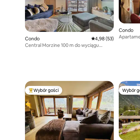
Condo
Apartame
Condo
Średnia ocena: 4,98 na 
4,98 (53)
widokiem
Central Morzine 100 m do wyciągu
narciarskiego
Wybór gości
Wybór g
Najpopularniejsze z kategorii Wybór gości
Wybór g