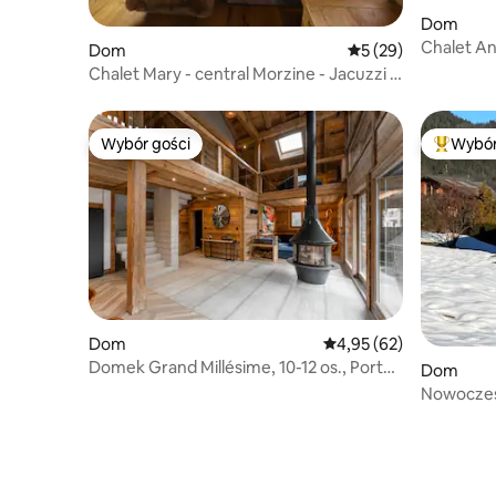
Dom
Chalet An
Dom
Średnia ocena: 5 na 
5 (29)
Chalet Mary - central Morzine - Jacuzzi i
sauna
Wybór gości
Wybór
Wybór gości
Najpopul
Dom
Średnia ocena: 4,95 na 
4,95 (62)
Domek Grand Millésime, 10-12 os., Portes
Dom
du soleil
Nowoczes
pokoje)