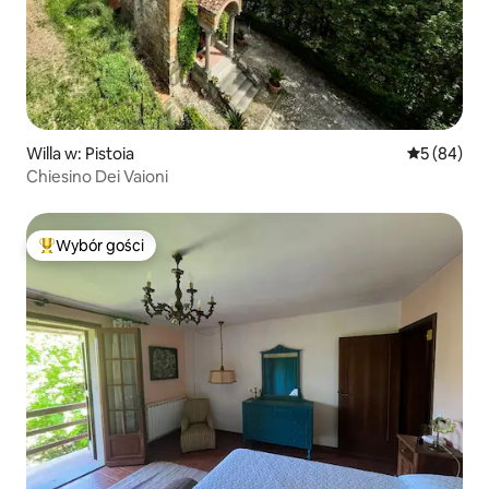
Willa w: Pistoia
Średnia oce
5 (84)
Chiesino Dei Vaioni
Wybór gości
Najpopularniejsze z kategorii Wybór gości