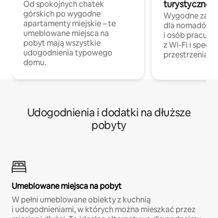
turystycznej
Od spokojnych chatek
górskich po wygodne
Wygodne zakw
apartamenty miejskie – te
dla nomadów 
umeblowane miejsca na
i osób pracując
pobyt mają wszystkie
z Wi-Fi i specja
udogodnienia typowego
przestrzenią do
domu.
Udogodnienia i dodatki na dłuższe
pobyty
Umeblowane miejsca na pobyt
W pełni umeblowane obiekty z kuchnią
i udogodnieniami, w których można mieszkać przez