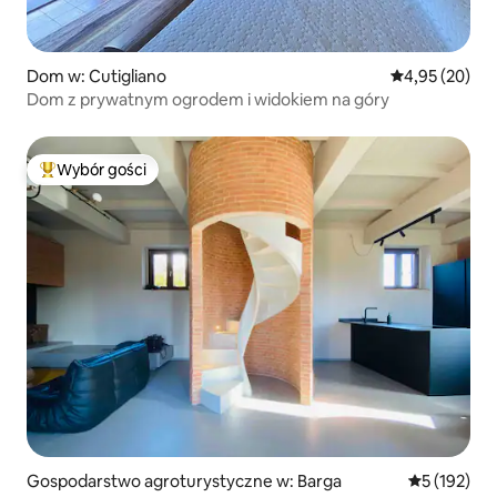
Dom w: Cutigliano
Średnia ocena:
4,95 (20)
Dom z prywatnym ogrodem i widokiem na góry
Wybór gości
Najpopularniejsze z kategorii Wybór gości
Gospodarstwo agroturystyczne w: Barga
Średnia ocen
5 (192)