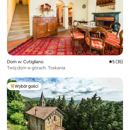
Dom w: Cutigliano
Średnia oce
5 (35)
Twój dom w górach. Toskania
Wybór gości
Najpopularniejsze z kategorii Wybór gości