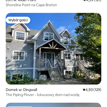
Shoreline Point na Cape Breton
Wybór gości
Wybór gości
Domek w: Dingwall
Średnia ocena: 
4,93 (129)
The Piping Plover - luksusowy dom nad wodą