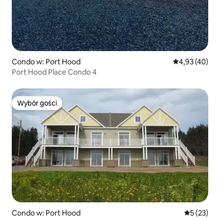
Condo w: Port Hood
Średnia ocena:
4,93 (40)
Port Hood Place Condo 4
Wybór gości
Wybór gości
Condo w: Port Hood
Średnia oce
5 (23)