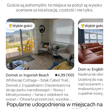
Goście są jednomyślni: te miejsca na pobyt są wysoko
oceniane za lokalizację, czystość i nie tylko.
Wybór gości
Wybór gości
Najpopularniejsze z kategorii Wybór gości
Najpopularniejsze
Dom w: Englishto
Nadmorski domek n
Domek w: Ingonish Beach
Średnia ocena: 4,99 na 5, liczba 
4,99 (100)
Ucieknij do naszeg
Whitecap Cottage – Szlak Cabot Trail
nad oceanem w St.
przy plaży
Domek z 2 sypialniami i 2 łazienkami na
malowniczym szlak
skraju parku narodowego! ✅Nowy i
zupełnie nowy, p
klimatyzowany ✅taras z widokiem na
z 2 sypialniami o
ocean ✅Otwarta przestrzeń, wysokie na
wystrój i otwartą 
Popularne udogodnienia w miejscach na
9 stóp sufity, szerokie drzwi tarasowe
Miejsce dla 6 osób:
✅Sypialnia nr 1 z łóżkiem typu🤴 king i