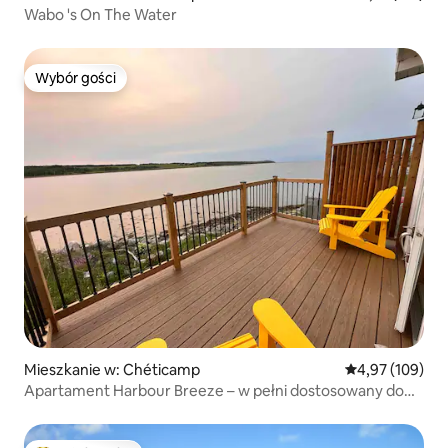
Wabo 's On The Water
Wybór gości
Wybór gości
Mieszkanie w: Chéticamp
Średnia ocena: 
4,97 (109)
Apartament Harbour Breeze – w pełni dostosowany do
potrzeb osób niepełnosprawnych