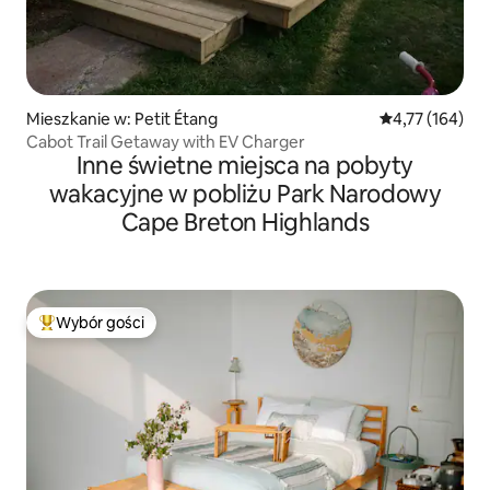
Mieszkanie w: Petit Étang
Średnia ocena: 
4,77 (164)
Cabot Trail Getaway with EV Charger
Inne świetne miejsca na pobyty
wakacyjne w pobliżu Park Narodowy
Cape Breton Highlands
Wybór gości
Najpopularniejsze z kategorii Wybór gości