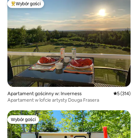
Wybór gości
Najpopularniejsze z kategorii Wybór gości
Apartament gościnny w: Inverness
Średnia ocen
5 (314)
Apartament w lofcie artysty Douga Frasera
Wybór gości
Wybór gości