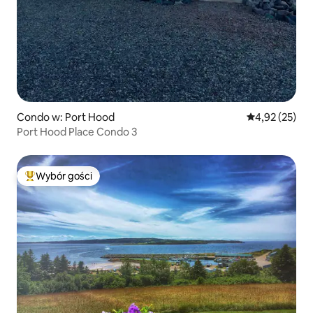
Condo w: Port Hood
Średnia ocena:
4,92 (25)
Port Hood Place Condo 3
Wybór gości
Najpopularniejsze z kategorii Wybór gości