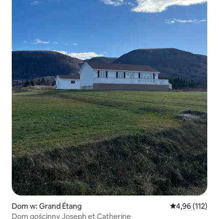
Dom w: Grand Étang
Średnia ocena: 
4,96 (112)
Dom gościnny Joseph et Catherine