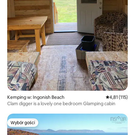
Kemping w: Ingonish Beach
Średnia ocena: 
4,81 (115)
Clam digger is a lovely one bedroom Glamping cabin
Wybór gości
Wybór gości