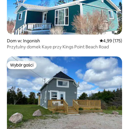
Dom w: Ingonish
Średnia ocena: 
4,99 (175)
Przytulny domek Kaye przy Kings Point Beach Road
Wybór gości
Wybór gości