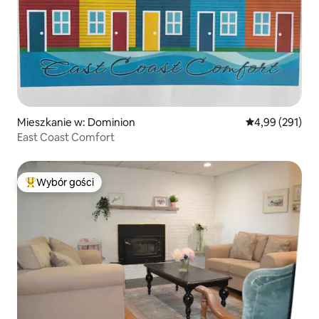
Mieszkanie w: Dominion
Średnia ocena: 
4,99 (291)
East Coast Comfort
Wybór gości
Najpopularniejsze z kategorii Wybór gości