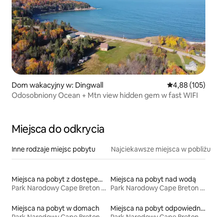
Dom wakacyjny w: Dingwall
Średnia ocena: 
4,88 (105)
Odosobniony Ocean + Mtn view hidden gem w fast WIFI
Miejsca do odkrycia
Inne rodzaje miejsc pobytu
Najciekawsze miejsca w pobliżu
Miejsca na pobyt z dostępem do plaży
Miejsca na pobyt nad wodą
Park Narodowy Cape Breton Highlands
Park Narodowy Cape Breton Highlands
Miejsca na pobyt w domach
Miejsca na pobyt odpowiednie dla rodzin
Park Narodowy Cape Breton Highlands
Park Narodowy Cape Breton Highlands