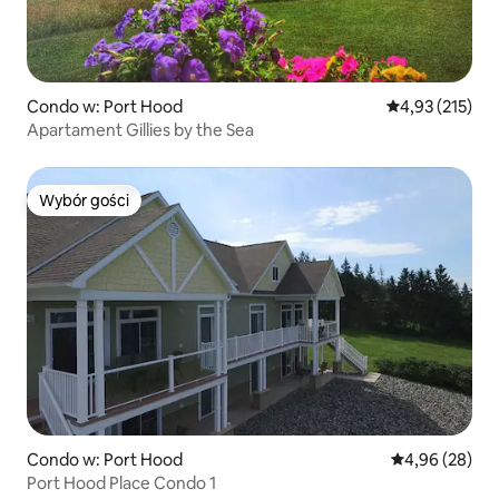
Condo w: Port Hood
Średnia ocena: 
4,93 (215)
Apartament Gillies by the Sea
Wybór gości
Wybór gości
Condo w: Port Hood
Średnia ocena:
4,96 (28)
Port Hood Place Condo 1