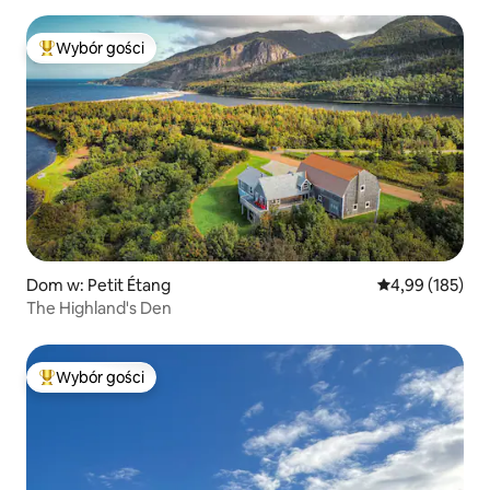
Wybór gości
Najpopularniejsze z kategorii Wybór gości
Dom w: Petit Étang
Średnia ocena: 
4,99 (185)
The Highland's Den
Wybór gości
Najpopularniejsze z kategorii Wybór gości