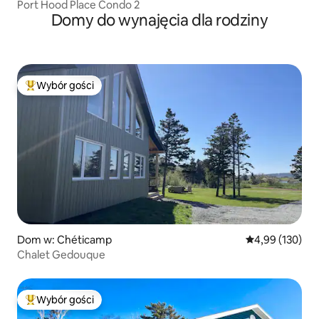
Port Hood Place Condo 2
Domy do wynajęcia dla rodziny
Wybór gości
Najpopularniejsze z kategorii Wybór gości
Dom w: Chéticamp
Średnia ocena: 
4,99 (130)
Chalet Gedouque
Wybór gości
Najpopularniejsze z kategorii Wybór gości