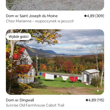
Dom w: Saint Joseph du Moine
Średnia ocena: 4
4,89 (309)
Chez Marianne – wypoczynek w jacuzzi!
Wybór gości
Wybór gości
Dom w: Dingwall
Średnia ocena: 
4,89 (115)
Sunrise Old Farmhouse Cabot Trail