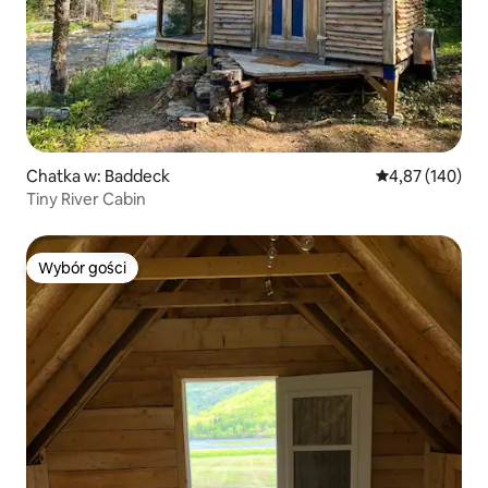
Chatka w: Baddeck
Średnia ocena: 
4,87 (140)
Tiny River Cabin
Wybór gości
Wybór gości