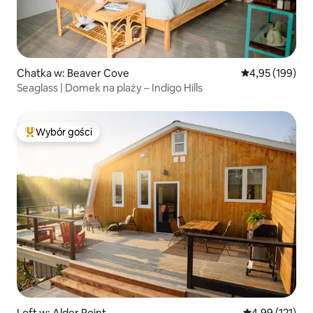
Chatka w: Beaver Cove
Średnia ocena: 
4,95 (199)
Seaglass | Domek na plaży – Indigo Hills
Wybór gości
Najpopularniejsze z kategorii Wybór gości
Loft w: Alder Point
Średnia ocena: 
4,99 (121)