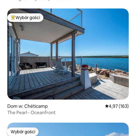
Wybór gości
Najpopularniejsze z kategorii Wybór gości
Dom w: Chéticamp
Średnia ocena: 
4,97 (163)
The Pearl - Oceanfront
Wybór gości
Wybór gości