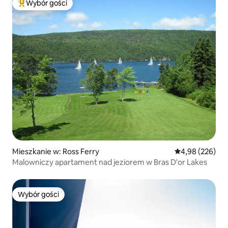
Wybór gości
Najpopularniejsze z kategorii Wybór gości
Mieszkanie w: Ross Ferry
Średnia ocena: 
4,98 (226)
Malowniczy apartament nad jeziorem w Bras D'or Lakes
Wybór gości
Wybór gości