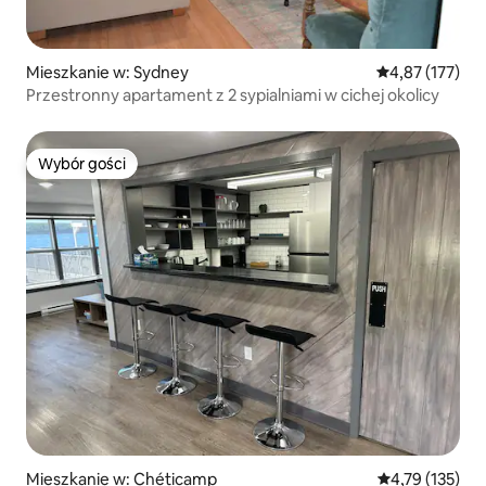
Mieszkanie w: Sydney
Średnia ocena: 
4,87 (177)
Przestronny apartament z 2 sypialniami w cichej okolicy
Wybór gości
Wybór gości
Mieszkanie w: Chéticamp
Średnia ocena: 
4,79 (135)