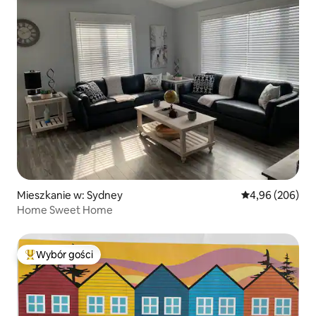
Mieszkanie w: Sydney
Średnia ocena: 4
4,96 (206)
Home Sweet Home
Wybór gości
Najpopularniejsze z kategorii Wybór gości