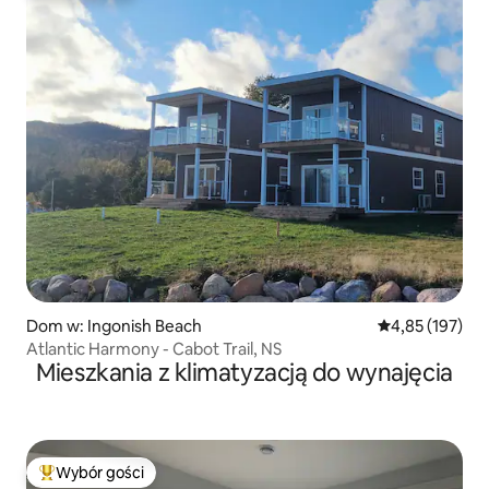
Dom w: Ingonish Beach
Średnia ocena: 
4,85 (197)
Atlantic Harmony - Cabot Trail, NS
Mieszkania z klimatyzacją do wynajęcia
Wybór gości
Najpopularniejsze z kategorii Wybór gości